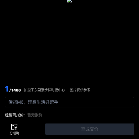
1
/ 1466
图片仅供参考
拍摄于
东莞寮步保时捷中心
·
传祺M6，理想生活好帮手
经销商报价：
暂无报价
查成交价