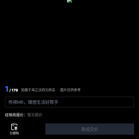
1
/ 179
图片仅供参考
拍摄于
海之沃四元桥店
·
传祺M6，理想生活好帮手
经销商报价：
暂无报价
查成交价