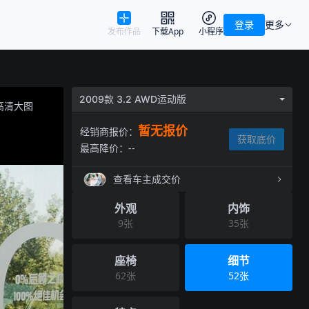
登录
更多
发布作品
下载App
小程序
2009款 3.2 AWD运动版
高清大图
暂无报价
经销商报价：
获取底价
最高降价：
--
查看车主成交价
外观
内饰
9
张
35
张
座椅
细节
62
张
52
张