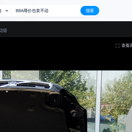
合
BBA降价也卖不动
搜索
长城H10
新车上市
运动版
查看