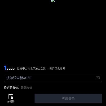
1
/ 320
图片仅供参考
拍摄于
奔驰北京波士瑞达
·
沃尔沃全新XC70
经销商报价：
暂无报价
查成交价