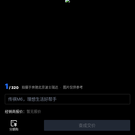
1
/ 320
图片仅供参考
拍摄于
奔驰北京波士瑞达
·
传祺M6，理想生活好帮手
经销商报价：
暂无报价
查成交价