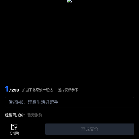
1
/ 293
图片仅供参考
拍摄于
北京波士通达
·
传祺M6，理想生活好帮手
经销商报价：
暂无报价
查成交价