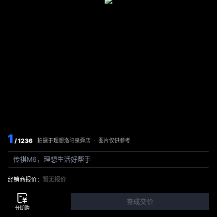
1
/ 1236
图片仅供参考
拍摄于
理想洛阳泉舜店
·
传祺M6，理想生活好帮手
经销商报价：
暂无报价
查成交价