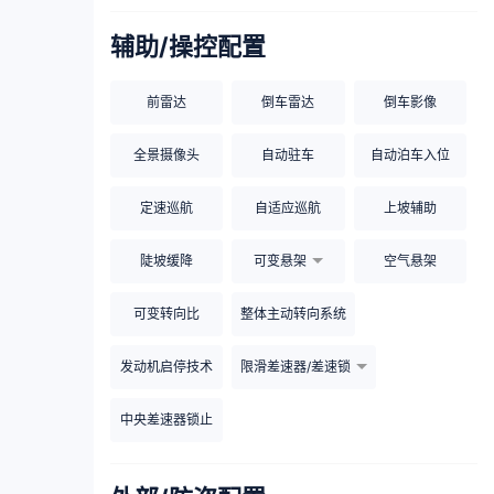
辅助/操控配置
前雷达
倒车雷达
倒车影像
全景摄像头
自动驻车
自动泊车入位
定速巡航
自适应巡航
上坡辅助
陡坡缓降
可变悬架
空气悬架
可变转向比
整体主动转向系统
发动机启停技术
限滑差速器/差速锁
中央差速器锁止