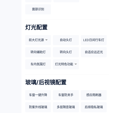
面部识别
灯光配置
前大灯光源
自动头灯
LED日间行车灯
转向辅助灯
转向头灯
自适应远近光
车内氛围灯
灯光特色功能
玻璃/后视镜配置
车窗一键升降
车窗防夹手
感应雨刷器
防紫外线玻璃
多层隔音玻璃
后排隐私玻璃