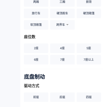
两厢
三厢
掀背
旅行车
硬顶跑车
硬顶敞篷
软顶敞篷
跨界车
座位数
2座
4座
5座
6座
7座
7座以上
底盘制动
驱动方式
前驱
后驱
四驱