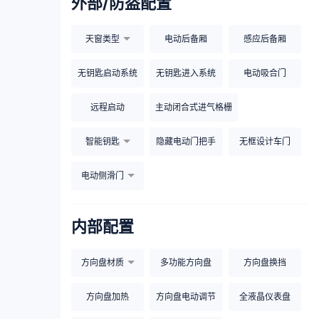
外部/防盗配置
天窗类型
电动后备厢
感应后备厢
无钥匙启动系统
无钥匙进入系统
电动吸合门
远程启动
主动闭合式进气格栅
智能钥匙
隐藏电动门把手
无框设计车门
电动侧滑门
内部配置
方向盘材质
多功能方向盘
方向盘换挡
方向盘加热
方向盘电动调节
全液晶仪表盘