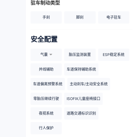
驻车制动类型
手刹
脚刹
电子驻车
安全配置
气囊
胎压监测装置
ESP稳定系统
并线辅助
车道保持辅助系统
车道偏离预警系统
主动刹车/主动安全系统
零胎压继续行驶
ISOFIX儿童座椅接口
夜视系统
道路交通标识识别
行人保护