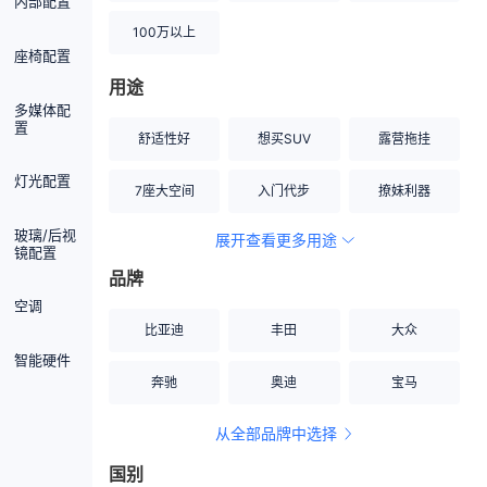
内部配置
100万以上
座椅配置
用途
多媒体配
置
舒适性好
想买SUV
露营拖挂
灯光配置
7座大空间
入门代步
撩妹利器
玻璃/后视
展开查看更多用途
创业伙伴
空间宽敞
硬派越野
镜配置
品牌
内饰做工上乘
适合女性
改装潜力股
空调
比亚迪
丰田
大众
节能先锋
居家旅行
小钢炮
智能硬件
奔驰
奥迪
宝马
安全性高
商务行政
走出校园
从全部品牌中选择
家用座驾
自吸大排量
国别