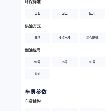
环保标准
国四
国五
国六
供油方式
直喷
多点电喷
混合喷射
燃油标号
92号
95号
98号
柴油
车身参数
车身结构