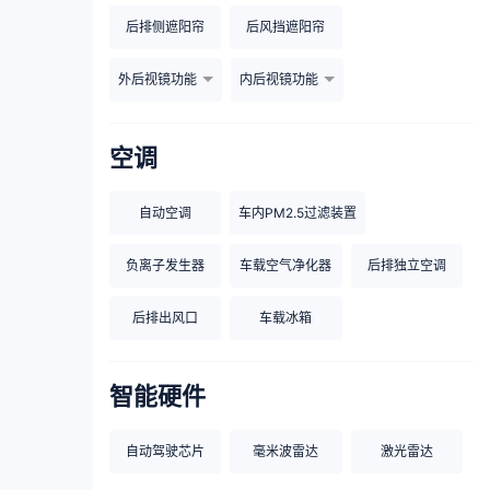
后排侧遮阳帘
后风挡遮阳帘
外后视镜功能
内后视镜功能
空调
自动空调
车内PM2.5过滤装置
负离子发生器
车载空气净化器
后排独立空调
后排出风口
车载冰箱
智能硬件
自动驾驶芯片
毫米波雷达
激光雷达