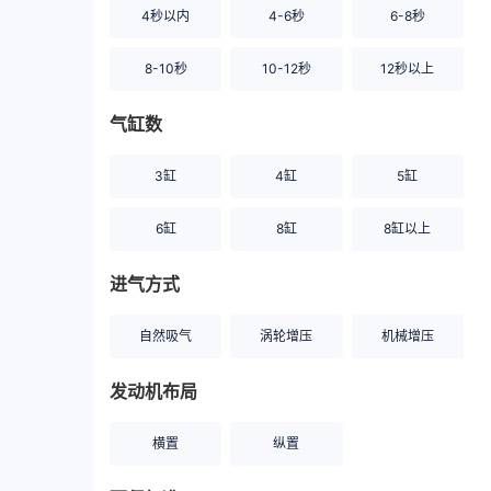
4秒以内
4-6秒
6-8秒
8-10秒
10-12秒
12秒以上
气缸数
3缸
4缸
5缸
6缸
8缸
8缸以上
进气方式
自然吸气
涡轮增压
机械增压
发动机布局
横置
纵置