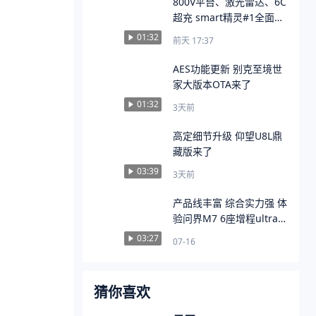
800V平台、激光雷达、6C
超充 smart精灵#1全面升
级
01:32
前天 17:37
AES功能更新 别克至境世
家大版本OTA来了
01:32
3天前
高定细节升级 仰望U8L鼎
藏版来了
03:39
3天前
产品线丰富 综合实力强 体
验问界M7 6座增程ultra
896激光雷达版
03:27
07-16
猜你喜欢