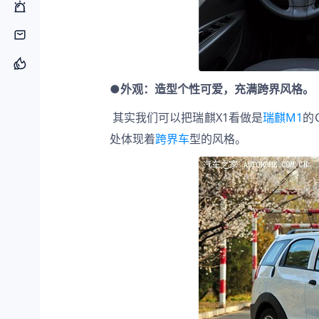
●
外观：造型个性可爱，充满跨界风格。
其实我们可以把瑞麒X1看做是
瑞麒M1
的
处体现着
跨界车
型的风格。