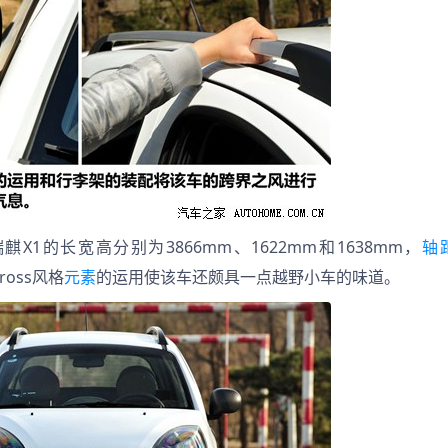
1的长宽高分别为3866mm、1622mm和1638mm，
轴
oss风格
元素
的运用使该车还颇具一点越野小车的味道。