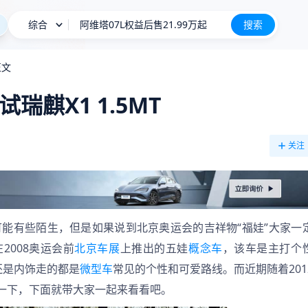
综合
长城H10
搜索
新车上市
钛9/星越L PLUS等 8月新车申报汇总
正文
星愿
瑞麒X1 1.5MT
阿维塔07L权益后售21.99万起
长城H10
新车上市
关注
可能有些陌生，但是如果说到北京奥运会的吉祥物“福娃”大家一
2008奥运会前
北京车展
上推出的五娃
概念车
，该车是主打个
还是内饰走的都是
微型车
常见的个性和可爱路线。而近期随着201
一下，下面就带大家一起来看看吧。