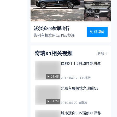
沃尔沃S90智联出行
免费询价
告别车机难用CarPlay秒连
奇瑞X1相关视频
更多
瑞麒X1 1.5自动性能测试
01:48
2012-04-12
338
播放
北京车展探馆之瑞麒G3
01:24
2010-04-22
0
播放
城市迷你SUV瑞麒X1漂移