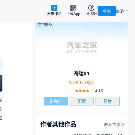
登录
更多
发布作品
下载App
小程序
文中提及
奇瑞X1
5.28-6.78万
4.16
定
询底价
配置
图片
性
2
作者其他作品
进入主页