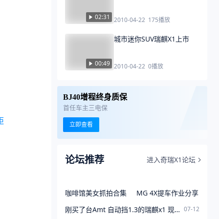
02:31
2010-04-22
175
播放
城市迷你SUV瑞麒X1上市
00:49
2010-04-22
0
播放
BJ40增程终身质保
首任车主三电保
距
立即查看
论坛推荐
进入奇瑞X1论坛
咖啡馆美女抓拍合集
MG 4X提车作业分享
刚买了台Amt 自动挡1.3的瑞麒x1 现在有个问题，就是开
07-12