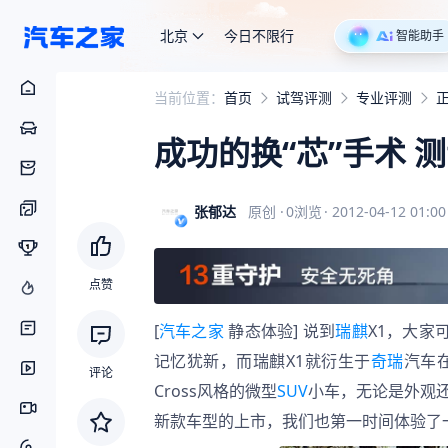
北京
今日不限行
智能助手
当前位置：
首页
试驾评测
专业评测
成功的换“芯”手术 测试
张郁达
原创
·
0
浏览
·
2012-04-12 01:00
点赞
[
汽车之家
 静态体验] 说到
瑞麒
X1，大家
记忆犹新，而瑞麒X1就衍生于
奇瑞
汽车在
评论
Cross风格的微型
SUV
小车，无论是外观
新款车型的上市，我们也第一时间体验了