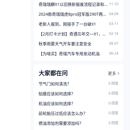
奇瑞瑞麒X1以旧换新报废流程记录和告别纪念贴
11-10
2024款奇瑞瑞虎8pro冠军版290T两驱闪耀版最新落地价
04-09
老新人报到，刚接手了一台破X1
03-11
【2月打卡计划】奇遇忘年交—X1，不惧风霜留痕、依旧老当益壮
02-16
秋季雨雾天气开车要注意安全
08-07
【为啥买】奇瑞汽车专用发动机油.
06-24
大家都在问
更多
节气门如何清洗？
0
回答
贴膜应该如何选择？
0
回答
机油应该如何选择？
0
回答
前轮胎压过低应该怎么办？
0
回答
燃油添加剂需要添加吗？
0
回答