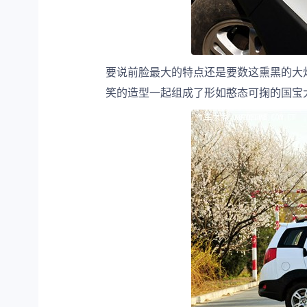
要说前脸最大的特点还是要数这熏黑的大
笑的造型一起组成了形如憨态可掬的国宝