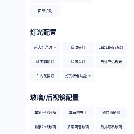
面部识别
灯光配置
前大灯光源
自动头灯
LED日间行车灯
转向辅助灯
转向头灯
自适应远近光
车内氛围灯
灯光特色功能
玻璃/后视镜配置
车窗一键升降
车窗防夹手
感应雨刷器
防紫外线玻璃
多层隔音玻璃
后排隐私玻璃