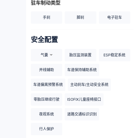
驻车制动类型
手刹
脚刹
电子驻车
安全配置
气囊
胎压监测装置
ESP稳定系统
并线辅助
车道保持辅助系统
车道偏离预警系统
主动刹车/主动安全系统
零胎压继续行驶
ISOFIX儿童座椅接口
夜视系统
道路交通标识识别
行人保护