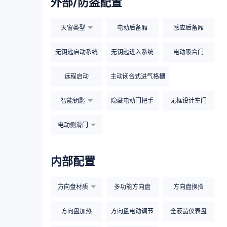
外部/防盗配置
天窗类型
电动后备厢
感应后备厢
无钥匙启动系统
无钥匙进入系统
电动吸合门
远程启动
主动闭合式进气格栅
智能钥匙
隐藏电动门把手
无框设计车门
电动侧滑门
内部配置
方向盘材质
多功能方向盘
方向盘换挡
方向盘加热
方向盘电动调节
全液晶仪表盘