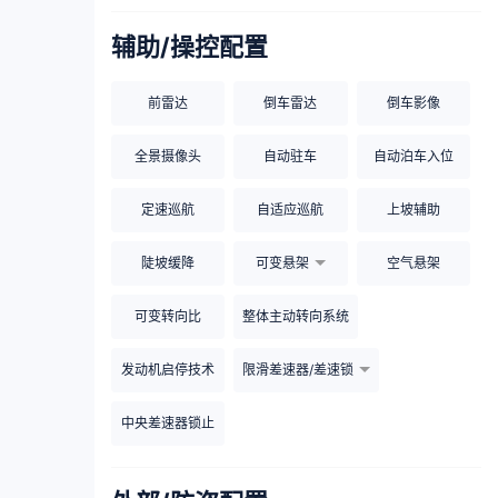
辅助/操控配置
前雷达
倒车雷达
倒车影像
全景摄像头
自动驻车
自动泊车入位
定速巡航
自适应巡航
上坡辅助
陡坡缓降
可变悬架
空气悬架
可变转向比
整体主动转向系统
发动机启停技术
限滑差速器/差速锁
中央差速器锁止