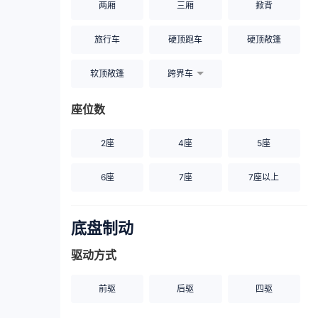
两厢
三厢
掀背
旅行车
硬顶跑车
硬顶敞篷
软顶敞篷
跨界车
座位数
2座
4座
5座
6座
7座
7座以上
底盘制动
驱动方式
前驱
后驱
四驱