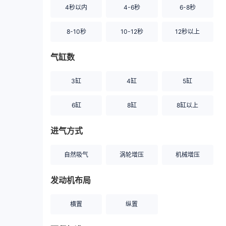
4秒以内
4-6秒
6-8秒
8-10秒
10-12秒
12秒以上
气缸数
3缸
4缸
5缸
6缸
8缸
8缸以上
进气方式
自然吸气
涡轮增压
机械增压
发动机布局
横置
纵置