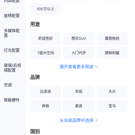
内部配置
100万以上
座椅配置
用途
多媒体配
置
舒适性好
想买SUV
露营拖挂
灯光配置
7座大空间
入门代步
撩妹利器
玻璃/后视
展开查看更多用途
创业伙伴
空间宽敞
硬派越野
镜配置
品牌
内饰做工上乘
适合女性
改装潜力股
空调
比亚迪
丰田
大众
节能先锋
居家旅行
小钢炮
智能硬件
奔驰
奥迪
宝马
安全性高
商务行政
走出校园
从全部品牌中选择
家用座驾
自吸大排量
国别