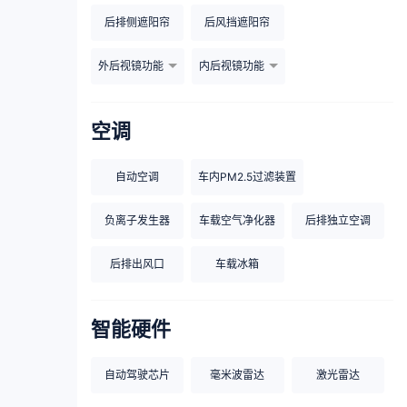
后排侧遮阳帘
后风挡遮阳帘
外后视镜功能
内后视镜功能
空调
自动空调
车内PM2.5过滤装置
负离子发生器
车载空气净化器
后排独立空调
后排出风口
车载冰箱
智能硬件
自动驾驶芯片
毫米波雷达
激光雷达