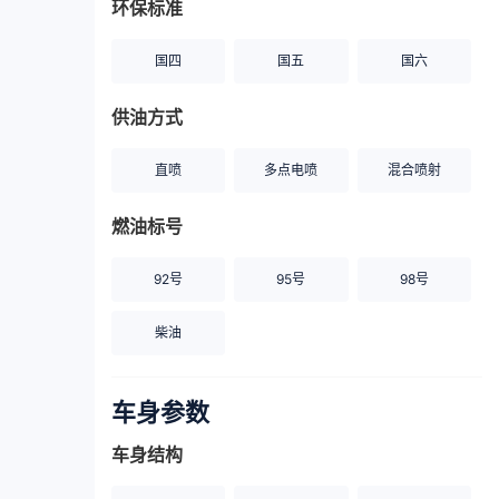
环保标准
国四
国五
国六
供油方式
直喷
多点电喷
混合喷射
燃油标号
92号
95号
98号
柴油
车身参数
车身结构