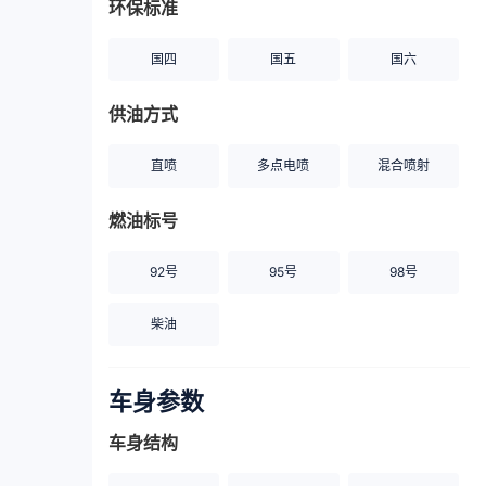
环保标准
国四
国五
国六
供油方式
直喷
多点电喷
混合喷射
燃油标号
92号
95号
98号
柴油
车身参数
车身结构