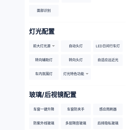
面部识别
灯光配置
前大灯光源
自动头灯
LED日间行车灯
转向辅助灯
转向头灯
自适应远近光
车内氛围灯
灯光特色功能
玻璃/后视镜配置
车窗一键升降
车窗防夹手
感应雨刷器
防紫外线玻璃
多层隔音玻璃
后排隐私玻璃