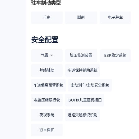
驻车制动类型
手刹
脚刹
电子驻车
安全配置
气囊
胎压监测装置
ESP稳定系统
并线辅助
车道保持辅助系统
车道偏离预警系统
主动刹车/主动安全系统
零胎压继续行驶
ISOFIX儿童座椅接口
夜视系统
道路交通标识识别
行人保护