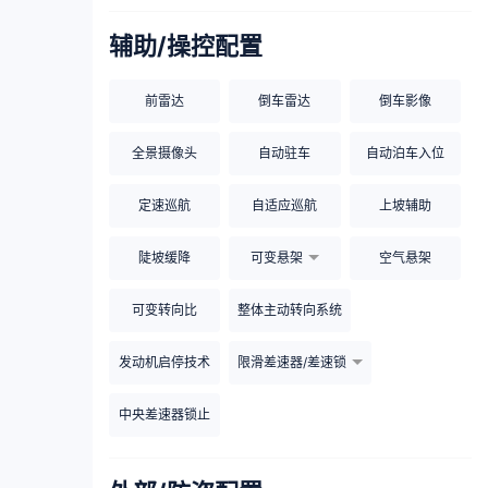
辅助/操控配置
前雷达
倒车雷达
倒车影像
全景摄像头
自动驻车
自动泊车入位
定速巡航
自适应巡航
上坡辅助
陡坡缓降
可变悬架
空气悬架
可变转向比
整体主动转向系统
发动机启停技术
限滑差速器/差速锁
中央差速器锁止