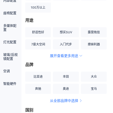
内部配置
100万以上
座椅配置
用途
多媒体配
置
舒适性好
想买SUV
露营拖挂
灯光配置
7座大空间
入门代步
撩妹利器
玻璃/后视
展开查看更多用途
创业伙伴
空间宽敞
硬派越野
镜配置
品牌
内饰做工上乘
适合女性
改装潜力股
空调
比亚迪
丰田
大众
节能先锋
居家旅行
小钢炮
智能硬件
奔驰
奥迪
宝马
安全性高
商务行政
走出校园
从全部品牌中选择
家用座驾
自吸大排量
国别