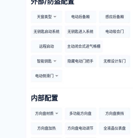
外部/防盗配置
天窗类型
电动后备厢
感应后备厢
无钥匙启动系统
无钥匙进入系统
电动吸合门
远程启动
主动闭合式进气格栅
智能钥匙
隐藏电动门把手
无框设计车门
电动侧滑门
内部配置
方向盘材质
多功能方向盘
方向盘换挡
方向盘加热
方向盘电动调节
全液晶仪表盘