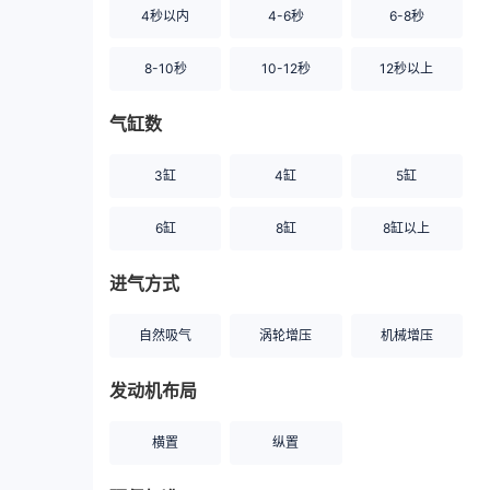
4秒以内
4-6秒
6-8秒
8-10秒
10-12秒
12秒以上
气缸数
3缸
4缸
5缸
6缸
8缸
8缸以上
进气方式
自然吸气
涡轮增压
机械增压
发动机布局
横置
纵置