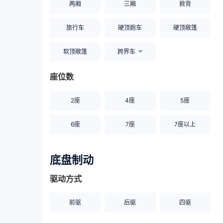
两厢
三厢
掀背
旅行车
硬顶跑车
硬顶敞篷
软顶敞篷
跨界车
座位数
2座
4座
5座
6座
7座
7座以上
底盘制动
驱动方式
前驱
后驱
四驱