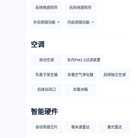
后排侧遮阳帘
后风挡遮阳帘
外后视镜功能
内后视镜功能
空调
自动空调
车内PM2.5过滤装置
负离子发生器
车载空气净化器
后排独立空调
后排出风口
车载冰箱
智能硬件
自动驾驶芯片
毫米波雷达
激光雷达