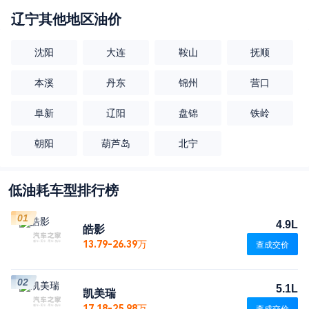
辽宁
其他地区油价
沈阳
大连
鞍山
抚顺
本溪
丹东
锦州
营口
阜新
辽阳
盘锦
铁岭
朝阳
葫芦岛
北宁
低油耗车型排行榜
01
4.9L
皓影
13.79-26.39万
查成交价
02
5.1L
凯美瑞
17.18-25.98万