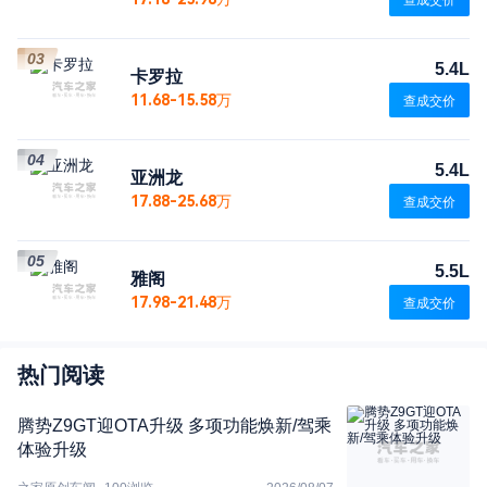
查成交价
03
5.4L
卡罗拉
11.68-15.58万
查成交价
04
5.4L
亚洲龙
17.88-25.68万
查成交价
05
5.5L
雅阁
17.98-21.48万
查成交价
热门阅读
腾势Z9GT迎OTA升级 多项功能焕新/驾乘
体验升级