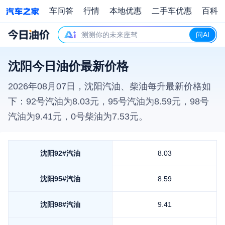
车问答
行情
本地优惠
二手车优惠
百科
测测你的未来座驾
问AI
沈阳今日油价最新价格
2026年08月07日
，
沈阳
汽油、柴油每升最新价格如
下：92号汽油为
8.03
元，95号汽油为
8.59
元，98号
汽油为
9.41
元，0号柴油为
7.53
元。
沈阳
92#汽油
8.03
沈阳
95#汽油
8.59
沈阳
98#汽油
9.41