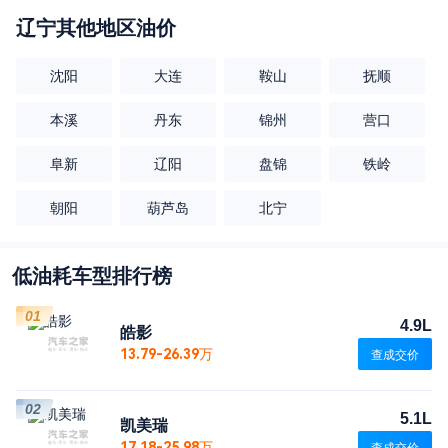
辽宁
其他地区油价
沈阳
大连
鞍山
抚顺
本溪
丹东
锦州
营口
阜新
辽阳
盘锦
铁岭
朝阳
葫芦岛
北宁
低油耗车型排行榜
01
4.9L
皓影
13.79-26.39万
查成交价
02
5.1L
凯美瑞
17.18-25.98万