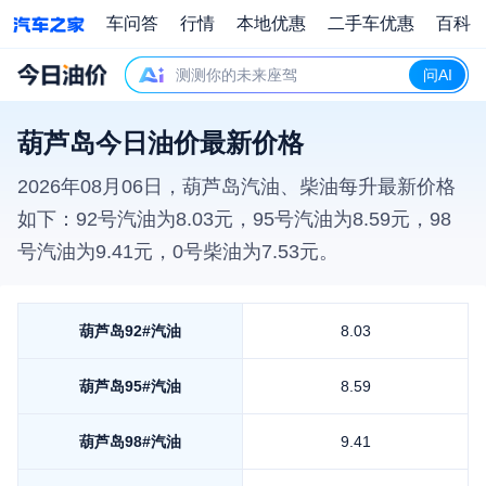
车问答
行情
本地优惠
二手车优惠
百科
测测你的未来座驾
问AI
葫芦岛今日油价最新价格
2026年08月06日
，
葫芦岛
汽油、柴油每升最新价格
如下：92号汽油为
8.03
元，95号汽油为
8.59
元，98
号汽油为
9.41
元，0号柴油为
7.53
元。
葫芦岛
92#汽油
8.03
葫芦岛
95#汽油
8.59
葫芦岛
98#汽油
9.41