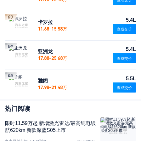
查成交价
03
5.4L
卡罗拉
11.68-15.58万
查成交价
04
5.4L
亚洲龙
17.88-25.68万
查成交价
05
5.5L
雅阁
17.98-21.48万
查成交价
热门阅读
限时11.59万起 新增激光雷达/最高纯电续
航620km 新款深蓝S05上市