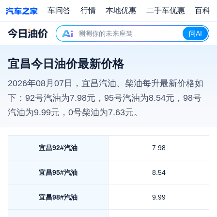
车问答
行情
本地优惠
二手车优惠
百科
测测你的未来座驾
问AI
宜昌今日油价最新价格
2026年08月07日
，
宜昌
汽油、柴油每升最新价格如
下：92号汽油为
7.98
元，95号汽油为
8.54
元，98号
汽油为
9.99
元，0号柴油为
7.63
元。
宜昌
92#汽油
7.98
宜昌
95#汽油
8.54
宜昌
98#汽油
9.99