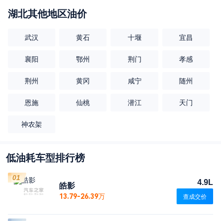
湖北
其他地区油价
武汉
黄石
十堰
宜昌
襄阳
鄂州
荆门
孝感
荆州
黄冈
咸宁
随州
恩施
仙桃
潜江
天门
神农架
低油耗车型排行榜
01
4.9L
皓影
13.79-26.39万
查成交价