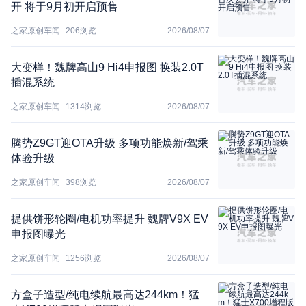
开 将于9月初开启预售
之家原创车闻
206
浏览
2026/08/07
大变样！魏牌高山9 Hi4申报图 换装2.0T
插混系统
之家原创车闻
1314
浏览
2026/08/07
腾势Z9GT迎OTA升级 多项功能焕新/驾乘
体验升级
之家原创车闻
398
浏览
2026/08/07
提供饼形轮圈/电机功率提升 魏牌V9X EV
申报图曝光
之家原创车闻
1256
浏览
2026/08/07
方盒子造型/纯电续航最高达244km！猛