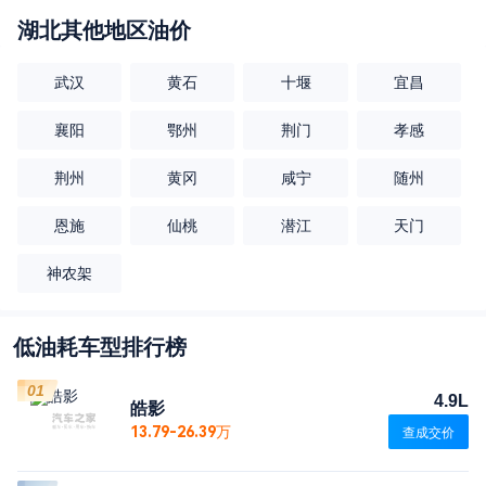
湖北
其他地区油价
武汉
黄石
十堰
宜昌
襄阳
鄂州
荆门
孝感
荆州
黄冈
咸宁
随州
恩施
仙桃
潜江
天门
神农架
低油耗车型排行榜
01
4.9L
皓影
13.79-26.39万
查成交价