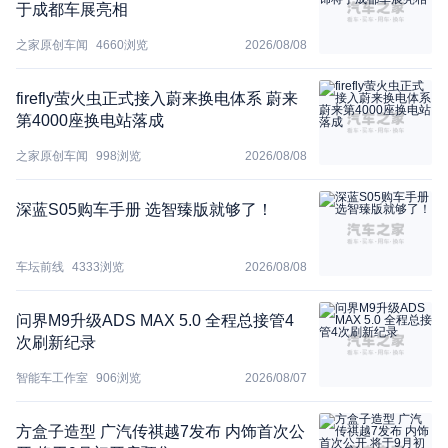
于成都车展亮相
之家原创车闻
4660
浏览
2026/08/08
firefly萤火虫正式接入蔚来换电体系 蔚来
第4000座换电站落成
之家原创车闻
998
浏览
2026/08/08
深蓝S05购车手册 选智臻版就够了！
车坛前线
4333
浏览
2026/08/08
问界M9升级ADS MAX 5.0 全程总接管4
次刷新纪录
智能车工作室
906
浏览
2026/08/07
方盒子造型 广汽传祺越7发布 内饰首次公