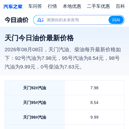
车问答
行情
本地优惠
二手车优惠
百科
测测你的未来座驾
问AI
天门今日油价最新价格
2026年08月08日
，
天门
汽油、柴油每升最新价格如
下：92号汽油为
7.98
元，95号汽油为
8.54
元，98号
汽油为
9.99
元，0号柴油为
7.63
元。
天门
92#汽油
7.98
天门
95#汽油
8.54
天门
98#汽油
9.99