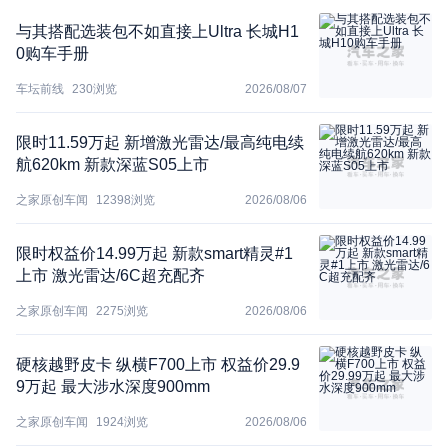
与其搭配选装包不如直接上Ultra 长城H1
0购车手册
车坛前线
230
浏览
2026/08/07
限时11.59万起 新增激光雷达/最高纯电续
航620km 新款深蓝S05上市
之家原创车闻
12398
浏览
2026/08/06
限时权益价14.99万起 新款smart精灵#1
上市 激光雷达/6C超充配齐
之家原创车闻
2275
浏览
2026/08/06
硬核越野皮卡 纵横F700上市 权益价29.9
9万起 最大涉水深度900mm
之家原创车闻
1924
浏览
2026/08/06