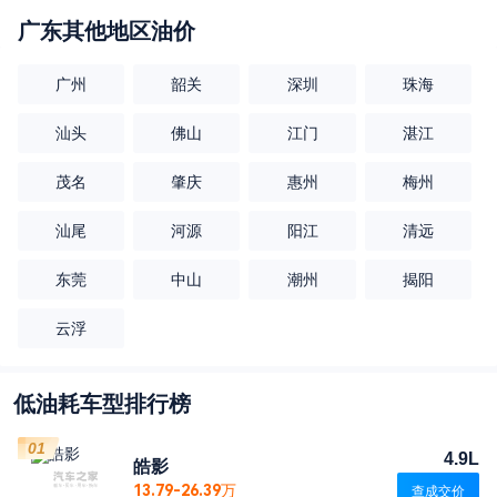
广东
其他地区油价
广州
韶关
深圳
珠海
汕头
佛山
江门
湛江
茂名
肇庆
惠州
梅州
汕尾
河源
阳江
清远
东莞
中山
潮州
揭阳
云浮
低油耗车型排行榜
01
4.9L
皓影
13.79-26.39万
查成交价