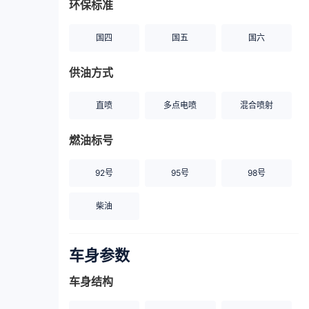
环保标准
国四
国五
国六
供油方式
直喷
多点电喷
混合喷射
燃油标号
92号
95号
98号
柴油
车身参数
车身结构