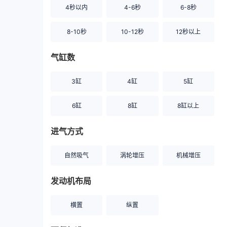
4秒以内
4-6秒
6-8秒
8-10秒
10-12秒
12秒以上
气缸数
3缸
4缸
5缸
6缸
8缸
8缸以上
进气方式
自然吸气
涡轮增压
机械增压
发动机布局
横置
纵置