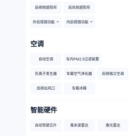
后排侧遮阳帘
后风挡遮阳帘
外后视镜功能
内后视镜功能
空调
自动空调
车内PM2.5过滤装置
负离子发生器
车载空气净化器
后排独立空调
后排出风口
车载冰箱
智能硬件
自动驾驶芯片
毫米波雷达
激光雷达