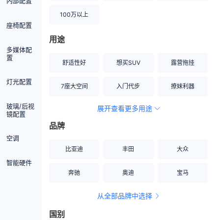
内部配置
100万以上
座椅配置
用途
多媒体配
置
舒适性好
想买SUV
露营拖挂
灯光配置
7座大空间
入门代步
撩妹利器
玻璃/后视
展开查看更多用途
创业伙伴
空间宽敞
硬派越野
镜配置
品牌
内饰做工上乘
适合女性
改装潜力股
空调
比亚迪
丰田
大众
节能先锋
居家旅行
小钢炮
智能硬件
奔驰
奥迪
宝马
安全性高
商务行政
走出校园
从全部品牌中选择
家用座驾
自吸大排量
国别