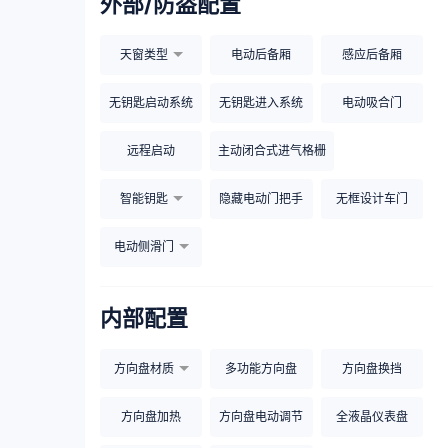
外部/防盗配置
天窗类型
电动后备厢
感应后备厢
无钥匙启动系统
无钥匙进入系统
电动吸合门
远程启动
主动闭合式进气格栅
智能钥匙
隐藏电动门把手
无框设计车门
电动侧滑门
内部配置
方向盘材质
多功能方向盘
方向盘换挡
方向盘加热
方向盘电动调节
全液晶仪表盘