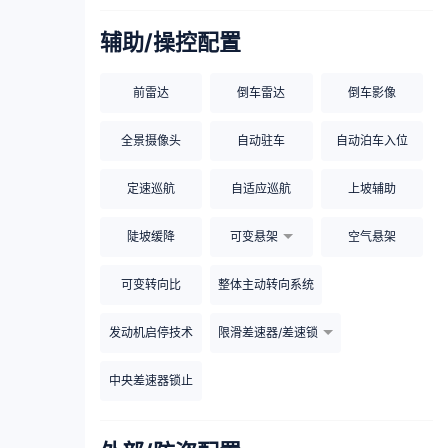
辅助/操控配置
前雷达
倒车雷达
倒车影像
全景摄像头
自动驻车
自动泊车入位
定速巡航
自适应巡航
上坡辅助
陡坡缓降
可变悬架
空气悬架
可变转向比
整体主动转向系统
发动机启停技术
限滑差速器/差速锁
中央差速器锁止