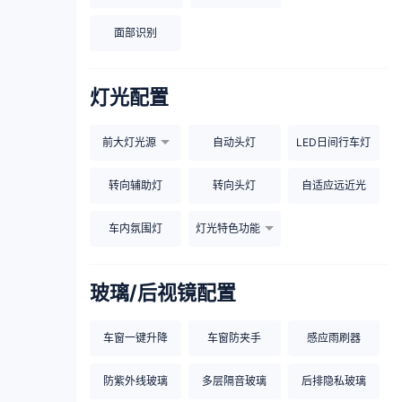
面部识别
灯光配置
前大灯光源
自动头灯
LED日间行车灯
转向辅助灯
转向头灯
自适应远近光
车内氛围灯
灯光特色功能
玻璃/后视镜配置
车窗一键升降
车窗防夹手
感应雨刷器
防紫外线玻璃
多层隔音玻璃
后排隐私玻璃