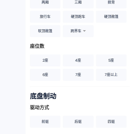
两厢
三厢
掀背
旅行车
硬顶跑车
硬顶敞篷
软顶敞篷
跨界车
座位数
2座
4座
5座
6座
7座
7座以上
底盘制动
驱动方式
前驱
后驱
四驱