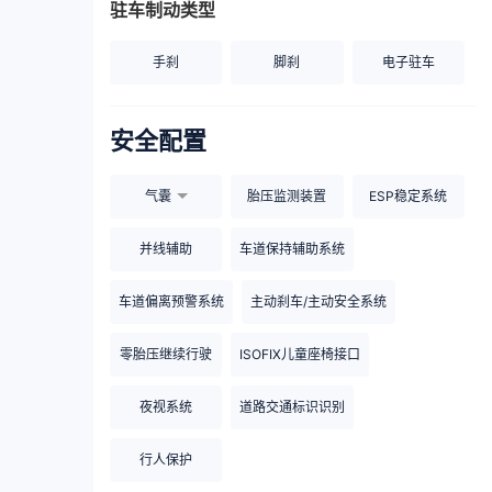
驻车制动类型
手刹
脚刹
电子驻车
安全配置
气囊
胎压监测装置
ESP稳定系统
并线辅助
车道保持辅助系统
车道偏离预警系统
主动刹车/主动安全系统
零胎压继续行驶
ISOFIX儿童座椅接口
夜视系统
道路交通标识识别
行人保护