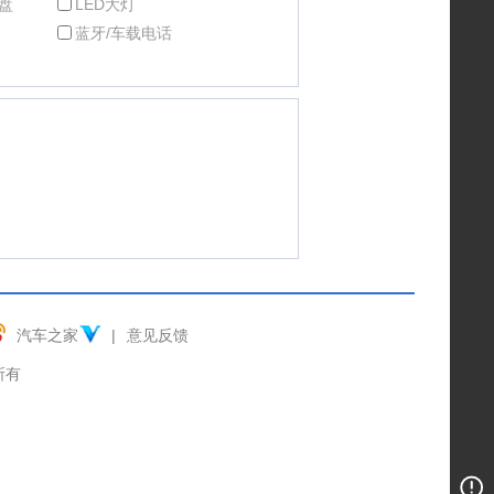
盘
LED大灯
蓝牙/车载电话
汽车之家
|
意见反馈
权所有