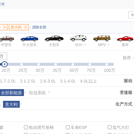
车市
源
意大利
|
清除全部
中型车
中大型车
大型车
SUV
MPV
跑车
0万
推荐
20万
25万
30万
35万
50万
70万
100万
驱动
1.7-2.0L
2.1-2.5L
2.6-3.0L
3.1-4.0L
4.0L以上
变速箱
全部新能源
轻混系统
生产方式
系
意大利
窗
电动调节座椅
车身ESP
氙气大灯