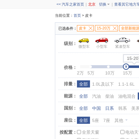
<< 汽车之家首页
|
北京
切换
|
查看其它地方
当前位置：
首页
> 皮卡
皮卡
15-20万
全部新能
已选条件：
级别：
微型车
小型车
紧凑型车
15-2
价格：
2万
5万
10万
15万
排量：
全部
1.0L及以下
1.1-1.6L
能源：
全部
汽油
柴油
油电混合
国别：
全部
中国
日系
韩系
美
座位：
全部
5座
7座
其他
按配置：
全景天窗
电动天