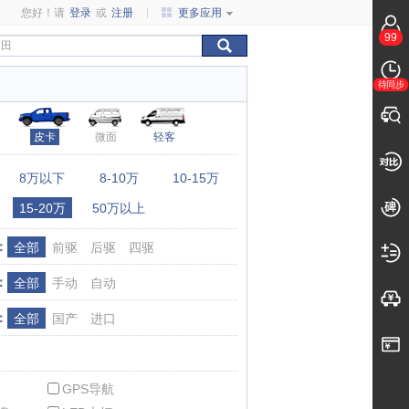
您好！请
登录
或
注册
更多应用
99
待同步
皮卡
微面
轻客
：
8万以下
8-10万
10-15万
15-20万
50万以上
：
全部
前驱
后驱
四驱
：
全部
手动
自动
：
全部
国产
进口
GPS导航