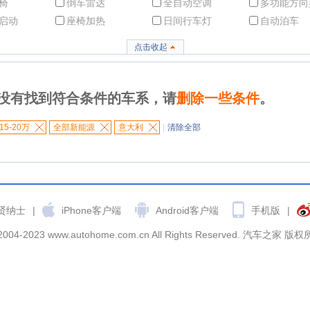
椅
倒车雷达
全自动空调
多功能方向
启动
座椅加热
日间行车灯
自动泊车
点击收起
没有找到符合条件的车系，请
删除一些条件
。
15-20万
全部新能源
意大利
|
清除全部
贤纳士
|
iPhone客户端
Android客户端
手机版
|
2004-2023 www.autohome.com.cn All Rights Reserved. 汽车之家 版