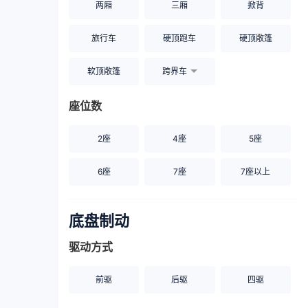
两厢
三厢
掀背
旅行车
硬顶跑车
硬顶敞篷
软顶敞篷
跨界车
座位数
2座
4座
5座
6座
7座
7座以上
底盘制动
驱动方式
前驱
后驱
四驱