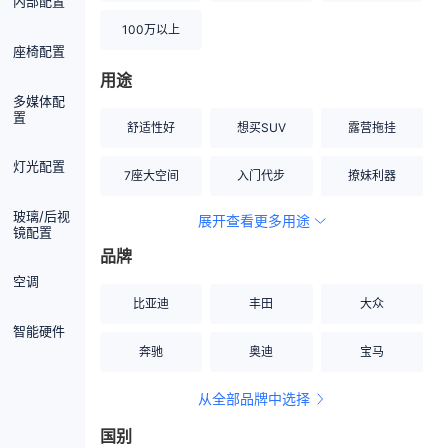
内部配置
100万以上
座椅配置
用途
多媒体配
置
舒适性好
想买SUV
露营拖挂
灯光配置
7座大空间
入门代步
撩妹利器
玻璃/后视
展开查看更多用途
创业伙伴
空间宽敞
硬派越野
镜配置
品牌
内饰做工上乘
适合女性
改装潜力股
空调
比亚迪
丰田
大众
节能先锋
居家旅行
小钢炮
智能硬件
奔驰
奥迪
宝马
安全性高
商务行政
走出校园
从全部品牌中选择
家用座驾
自吸大排量
国别