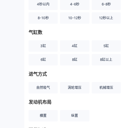
4秒以内
4-6秒
6-8秒
8-10秒
10-12秒
12秒以上
气缸数
3缸
4缸
5缸
6缸
8缸
8缸以上
进气方式
自然吸气
涡轮增压
机械增压
发动机布局
横置
纵置