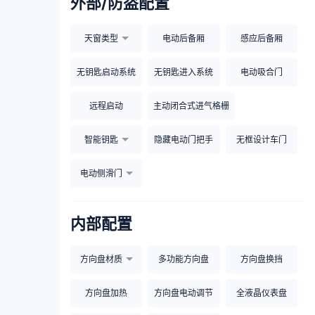
外部/防盗配置
天窗类型
电动后备厢
感应后备厢
无钥匙启动系统
无钥匙进入系统
电动吸合门
远程启动
主动闭合式进气格栅
智能钥匙
隐藏电动门把手
无框设计车门
电动侧滑门
内部配置
方向盘材质
多功能方向盘
方向盘换挡
方向盘加热
方向盘电动调节
全液晶仪表盘