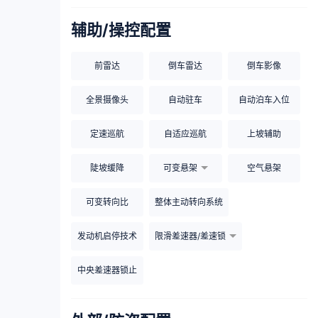
辅助/操控配置
前雷达
倒车雷达
倒车影像
全景摄像头
自动驻车
自动泊车入位
定速巡航
自适应巡航
上坡辅助
陡坡缓降
可变悬架
空气悬架
可变转向比
整体主动转向系统
发动机启停技术
限滑差速器/差速锁
中央差速器锁止