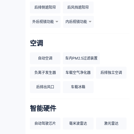
后排侧遮阳帘
后风挡遮阳帘
外后视镜功能
内后视镜功能
空调
自动空调
车内PM2.5过滤装置
负离子发生器
车载空气净化器
后排独立空调
后排出风口
车载冰箱
智能硬件
自动驾驶芯片
毫米波雷达
激光雷达