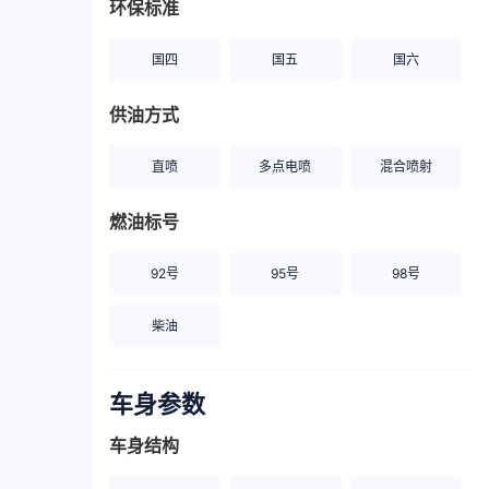
环保标准
国四
国五
国六
供油方式
直喷
多点电喷
混合喷射
燃油标号
92号
95号
98号
柴油
车身参数
车身结构