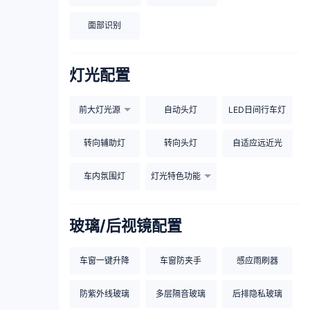
面部识别
灯光配置
前大灯光源
自动头灯
LED日间行车灯
转向辅助灯
转向头灯
自适应远近光
车内氛围灯
灯光特色功能
玻璃/后视镜配置
车窗一键升降
车窗防夹手
感应雨刷器
防紫外线玻璃
多层隔音玻璃
后排隐私玻璃