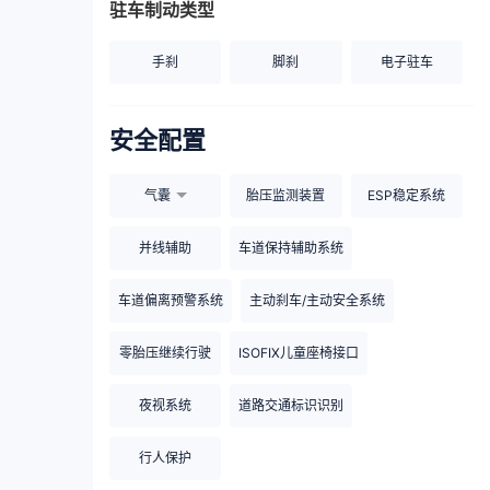
驻车制动类型
手刹
脚刹
电子驻车
安全配置
气囊
胎压监测装置
ESP稳定系统
并线辅助
车道保持辅助系统
车道偏离预警系统
主动刹车/主动安全系统
零胎压继续行驶
ISOFIX儿童座椅接口
夜视系统
道路交通标识识别
行人保护