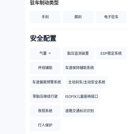
驻车制动类型
手刹
脚刹
电子驻车
安全配置
气囊
胎压监测装置
ESP稳定系统
并线辅助
车道保持辅助系统
车道偏离预警系统
主动刹车/主动安全系统
零胎压继续行驶
ISOFIX儿童座椅接口
夜视系统
道路交通标识识别
行人保护