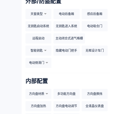
外部/防盗配置
天窗类型
电动后备厢
感应后备厢
无钥匙启动系统
无钥匙进入系统
电动吸合门
远程启动
主动闭合式进气格栅
智能钥匙
隐藏电动门把手
无框设计车门
电动侧滑门
内部配置
方向盘材质
多功能方向盘
方向盘换挡
方向盘加热
方向盘电动调节
全液晶仪表盘