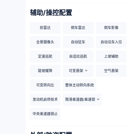
辅助/操控配置
前雷达
倒车雷达
倒车影像
全景摄像头
自动驻车
自动泊车入位
定速巡航
自适应巡航
上坡辅助
陡坡缓降
可变悬架
空气悬架
可变转向比
整体主动转向系统
发动机启停技术
限滑差速器/差速锁
中央差速器锁止