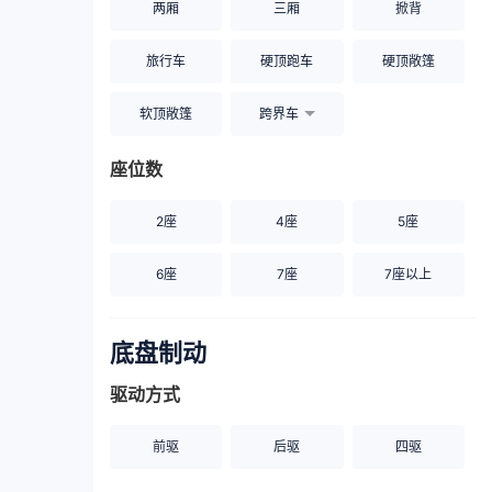
两厢
三厢
掀背
旅行车
硬顶跑车
硬顶敞篷
软顶敞篷
跨界车
座位数
2座
4座
5座
6座
7座
7座以上
底盘制动
驱动方式
前驱
后驱
四驱