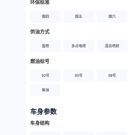
环保标准
国四
国五
国六
供油方式
直喷
多点电喷
混合喷射
燃油标号
92号
95号
98号
柴油
车身参数
车身结构