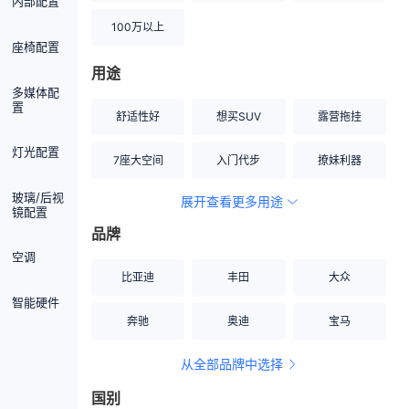
内部配置
100万以上
座椅配置
用途
多媒体配
置
舒适性好
想买SUV
露营拖挂
灯光配置
7座大空间
入门代步
撩妹利器
玻璃/后视
展开查看更多用途
创业伙伴
空间宽敞
硬派越野
镜配置
品牌
内饰做工上乘
适合女性
改装潜力股
空调
比亚迪
丰田
大众
节能先锋
居家旅行
小钢炮
智能硬件
奔驰
奥迪
宝马
安全性高
商务行政
走出校园
从全部品牌中选择
家用座驾
自吸大排量
国别