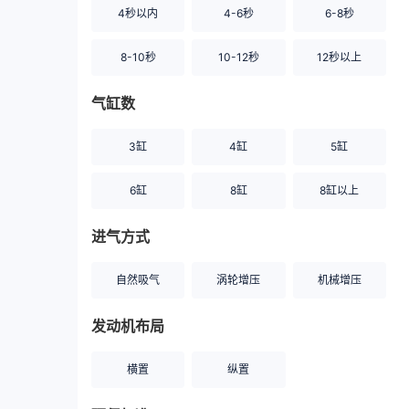
4秒以内
4-6秒
6-8秒
8-10秒
10-12秒
12秒以上
气缸数
3缸
4缸
5缸
6缸
8缸
8缸以上
进气方式
自然吸气
涡轮增压
机械增压
发动机布局
横置
纵置