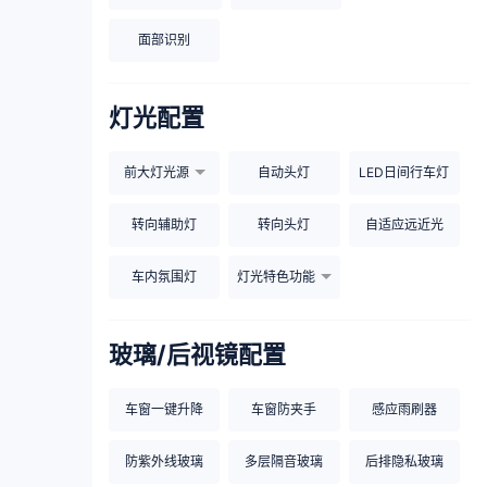
面部识别
灯光配置
前大灯光源
自动头灯
LED日间行车灯
转向辅助灯
转向头灯
自适应远近光
车内氛围灯
灯光特色功能
玻璃/后视镜配置
车窗一键升降
车窗防夹手
感应雨刷器
防紫外线玻璃
多层隔音玻璃
后排隐私玻璃