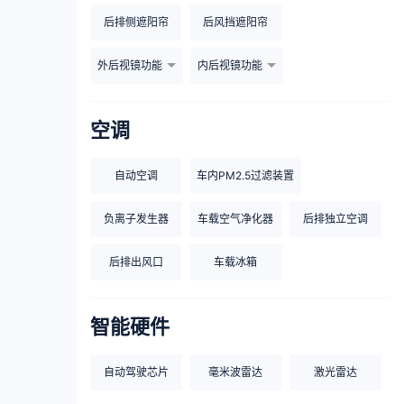
后排侧遮阳帘
后风挡遮阳帘
外后视镜功能
内后视镜功能
空调
自动空调
车内PM2.5过滤装置
负离子发生器
车载空气净化器
后排独立空调
后排出风口
车载冰箱
智能硬件
自动驾驶芯片
毫米波雷达
激光雷达