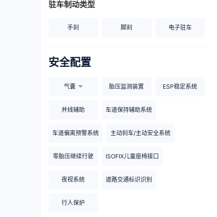
驻车制动类型
手刹
脚刹
电子驻车
安全配置
气囊
胎压监测装置
ESP稳定系统
并线辅助
车道保持辅助系统
车道偏离预警系统
主动刹车/主动安全系统
零胎压继续行驶
ISOFIX儿童座椅接口
夜视系统
道路交通标识识别
行人保护