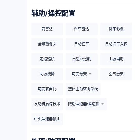
辅助/操控配置
前雷达
倒车雷达
倒车影像
全景摄像头
自动驻车
自动泊车入位
定速巡航
自适应巡航
上坡辅助
陡坡缓降
可变悬架
空气悬架
可变转向比
整体主动转向系统
发动机启停技术
限滑差速器/差速锁
中央差速器锁止