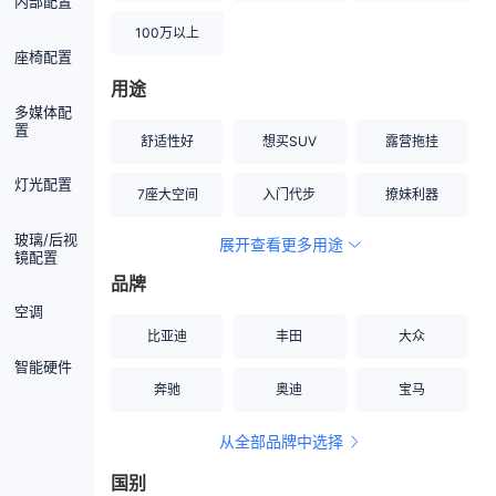
内部配置
100万以上
座椅配置
用途
多媒体配
置
舒适性好
想买SUV
露营拖挂
灯光配置
7座大空间
入门代步
撩妹利器
玻璃/后视
展开查看更多用途
创业伙伴
空间宽敞
硬派越野
镜配置
品牌
内饰做工上乘
适合女性
改装潜力股
空调
比亚迪
丰田
大众
节能先锋
居家旅行
小钢炮
智能硬件
奔驰
奥迪
宝马
安全性高
商务行政
走出校园
从全部品牌中选择
家用座驾
自吸大排量
国别