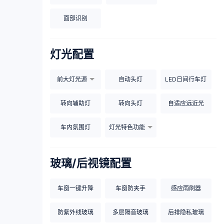
面部识别
灯光配置
前大灯光源
自动头灯
LED日间行车灯
转向辅助灯
转向头灯
自适应远近光
车内氛围灯
灯光特色功能
玻璃/后视镜配置
车窗一键升降
车窗防夹手
感应雨刷器
防紫外线玻璃
多层隔音玻璃
后排隐私玻璃