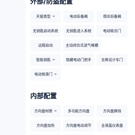
外部/防盗配置
天窗类型
电动后备厢
感应后备厢
无钥匙启动系统
无钥匙进入系统
电动吸合门
远程启动
主动闭合式进气格栅
智能钥匙
隐藏电动门把手
无框设计车门
电动侧滑门
内部配置
方向盘材质
多功能方向盘
方向盘换挡
方向盘加热
方向盘电动调节
全液晶仪表盘