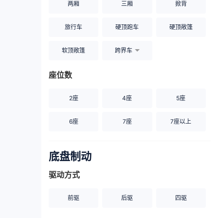
两厢
三厢
掀背
旅行车
硬顶跑车
硬顶敞篷
软顶敞篷
跨界车
座位数
2座
4座
5座
6座
7座
7座以上
底盘制动
驱动方式
前驱
后驱
四驱