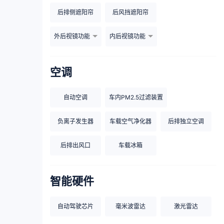
后排侧遮阳帘
后风挡遮阳帘
外后视镜功能
内后视镜功能
空调
自动空调
车内PM2.5过滤装置
负离子发生器
车载空气净化器
后排独立空调
后排出风口
车载冰箱
智能硬件
自动驾驶芯片
毫米波雷达
激光雷达