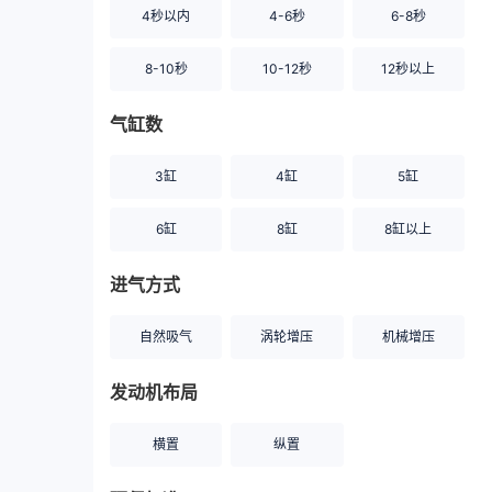
4秒以内
4-6秒
6-8秒
8-10秒
10-12秒
12秒以上
气缸数
3缸
4缸
5缸
6缸
8缸
8缸以上
进气方式
自然吸气
涡轮增压
机械增压
发动机布局
横置
纵置