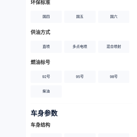
环保标准
国四
国五
国六
供油方式
直喷
多点电喷
混合喷射
燃油标号
92号
95号
98号
柴油
车身参数
车身结构