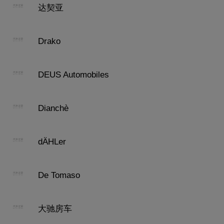
达契亚
Drako
DEUS Automobiles
Dianchè
dÄHLer
De Tomaso
大驰房车