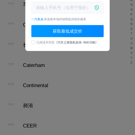
M
车驰汽车
N
O
P
一汽奥迪
将选择本地经销商提供报价服务
Q
Cupra
R
S
获取最低成交价
T
U
已阅读并同意
《汽车之家隐私政策-询价功能》
V
长江EV
W
X
Y
Z
Caterham
Continental
昶洧
CEER