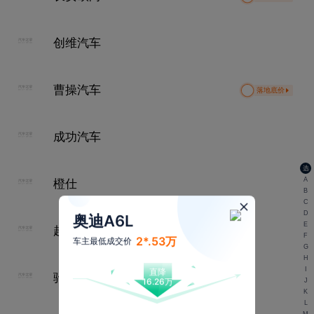
创维汽车
曹操汽车
落地底价
成功汽车
选
A
橙仕
B
C
D
奥迪A6L
E
超境汽车
F
2*.53万
车主最低成交价
G
H
I
直降
驰远
16.26万
J
K
L