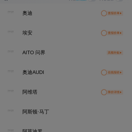
成交价
3*.26
万
成交价
3*.35
万
1*.72
万
奥迪
查报价单
埃安
查报价单
AITO 问界
高额补贴
奥迪AUDI
在线报价
阿维塔
降价详情
阿斯顿·马丁
阿莫迪罗