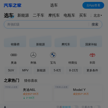
星愿
选车
去App查看
森林人
选车
新能源
二手车
摩托车
电瓶车
买车
新车特卖
北京
奔驰E级
搜索
奥迪A6L
销量榜
新能源
摩托车
国家补贴
奥迪
奔驰
宝马
特斯拉
丰田
SUV
MPV
新能源
5-8万
8-15万
更多条件
之家热门
猜你喜欢
75782
+人在查
73536
+人在查
奥迪A6L
Model Y
成交价
2*.65
万
成交价
2*.35
万
1*.84
万
成交价
2*.53
万
成交价
2*.85
万
1*.26
万
A
只看
新能源
只看在售