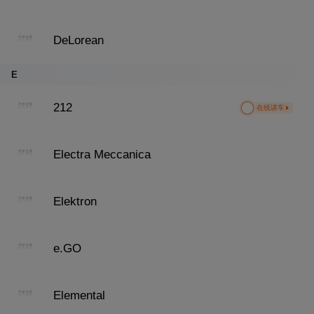
DeLorean
E
212
在线讲车
Electra Meccanica
Elektron
e.GO
Elemental