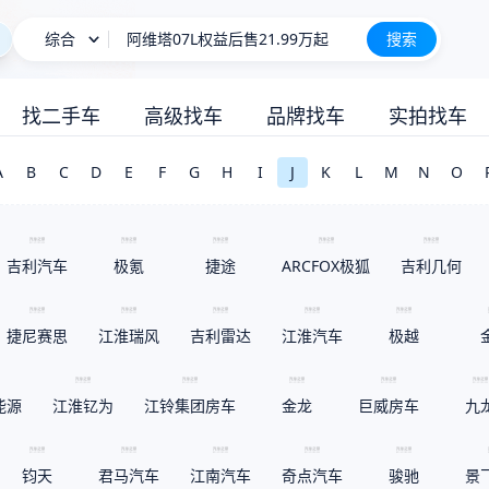
阿维塔07L权益后售21.99万起
综合
搜索
长城H10
新车上市
找二手车
高级找车
品牌找车
实拍找车
A
B
C
D
E
F
G
H
I
J
K
L
M
N
O
吉利汽车
极氪
捷途
ARCFOX极狐
吉利几何
捷尼赛思
江淮瑞风
吉利雷达
江淮汽车
极越
能源
江淮钇为
江铃集团房车
金龙
巨威房车
九
钧天
君马汽车
江南汽车
奇点汽车
骏驰
景