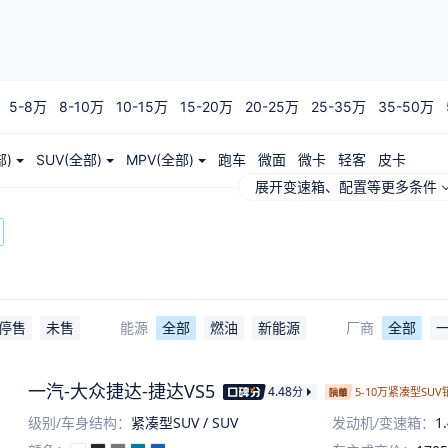
5-8万
8-10万
10-15万
15-20万
20-25万
25-35万
35-50万
部)
SUV(全部)
MPV(全部)
跑车
微面
微卡
轻客
皮卡
展开变速箱、配置等更多条件
停售
未售
能源
全部
燃油
新能源
厂商
全部
一汽-大众捷达-捷达VS5
4.48
分
5-10万紧凑型SU
级别/车身结构：
紧凑型SUV / SUV
发动机/变速箱：
1