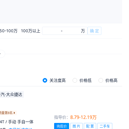
50-100万
100万以上
-
万
确 定
关注度高
价格低
价格高
一汽-大众捷达
V销量第8名
8.79-12.19万
指导价：
.4T / 手动 手自一体
询底价
图 片
配 置
二手车