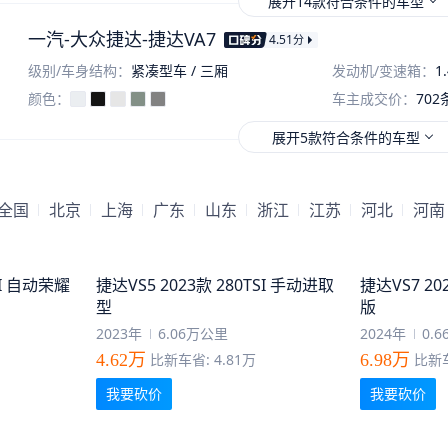
展开14款符合条件的车型
一汽-大众捷达-捷达VA7
4.51
分
级别/车身结构：
紧凑型车 / 三厢
发动机/变速箱：
1
颜色：
车主成交价：
702
展开5款符合条件的车型
全国
北京
上海
广东
山东
浙江
江苏
河北
河南
SI 自动荣耀
捷达VS5 2023款 280TSI 手动进取
捷达VS7 20
型
版
2023年
6.06万公里
2024年
0.
4.62万
比新车省: 4.81万
6.98万
比新车
我要砍价
我要砍价