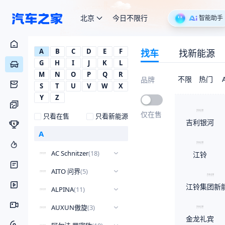
北京
今日不限行
智能助手
A
B
C
D
E
F
找车
找新能源
G
H
I
J
K
L
M
N
O
P
Q
R
不限
热门
品牌
S
T
U
V
W
X
Y
Z
仅在售
只看在售
只看新能源
吉利银河
A
AC Schnitzer
(
18
)
江铃
AITO 问界
(
5
)
江铃集团新
ALPINA
(
11
)
AUXUN傲旋
(
3
)
金龙礼宾