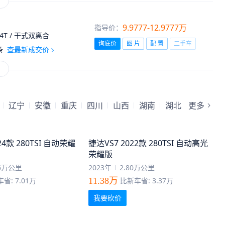
9.9777-12.9777万
指导价：
.4T / 干式双离合
询底价
图 片
配 置
二手车
条
查最新成交价
辽宁
安徽
重庆
四川
山西
湖南
湖北
更多
24款 280TSI 自动荣耀
捷达VS7 2022款 280TSI 自动高光
荣耀版
66万公里
2023年
2.80万公里
省: 7.01万
11.38万
比新车省: 3.37万
我要砍价