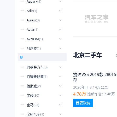
Aspark
(
1
)
Atlis
(
1
)
Aurus
(
3
)
Aviar
(
1
)
AZNOM
(
1
)
阿尔特
(
1
)
北京二手车
B
巴菲特汽车
(
3
)
捷达VS5 2019款 280T
百智新能源
(
1
)
型
佰斯威
(
2
)
2020年
8.14万公里
4.78万
比新车省: 7.46万
宝骏
(
30
)
我要砍价
宝马
(
93
)
宝骐汽车
(
1
)