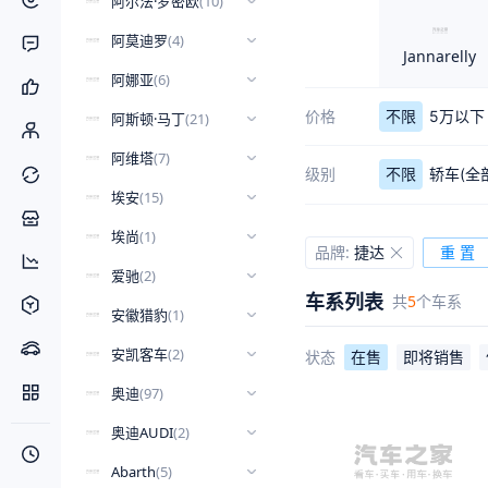
阿尔法·罗密欧
(
10
)
阿莫迪罗
(
4
)
Jannarelly
阿娜亚
(
6
)
价格
不限
5万以下
阿斯顿·马丁
(
21
)
阿维塔
(
7
)
级别
不限
轿车(全
埃安
(
15
)
埃尚
(
1
)
品牌
:
捷达
重 置
爱驰
(
2
)
车系列表
共
5
个车系
安徽猎豹
(
1
)
安凯客车
(
2
)
状态
在售
即将销售
奥迪
(
97
)
奥迪AUDI
(
2
)
Abarth
(
5
)