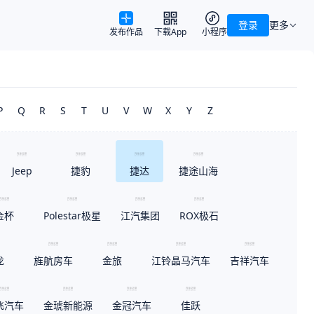
登录
更多
发布作品
下载App
小程序
P
Q
R
S
T
U
V
W
X
Y
Z
Jeep
捷豹
捷达
捷途山海
金杯
Polestar极星
江汽集团
ROX极石
龙
旌航房车
金旅
江铃晶马汽车
吉祥汽车
飞汽车
金琥新能源
金冠汽车
佳跃