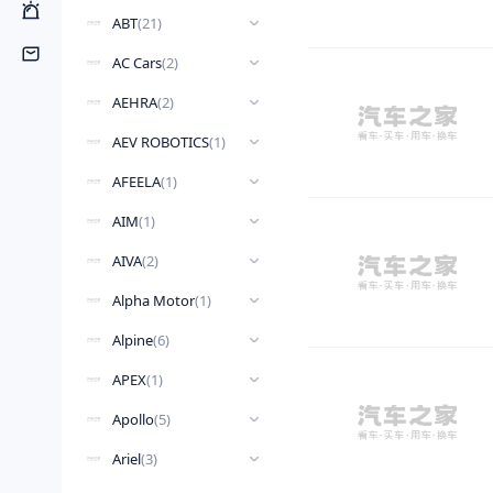
ABT
(
21
)
AC Cars
(
2
)
AEHRA
(
2
)
AEV ROBOTICS
(
1
)
AFEELA
(
1
)
AIM
(
1
)
AIVA
(
2
)
Alpha Motor
(
1
)
Alpine
(
6
)
APEX
(
1
)
Apollo
(
5
)
Ariel
(
3
)