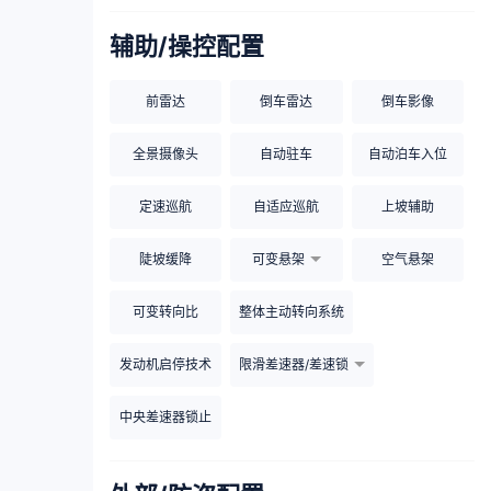
辅助/操控配置
前雷达
倒车雷达
倒车影像
全景摄像头
自动驻车
自动泊车入位
定速巡航
自适应巡航
上坡辅助
陡坡缓降
可变悬架
空气悬架
可变转向比
整体主动转向系统
发动机启停技术
限滑差速器/差速锁
中央差速器锁止