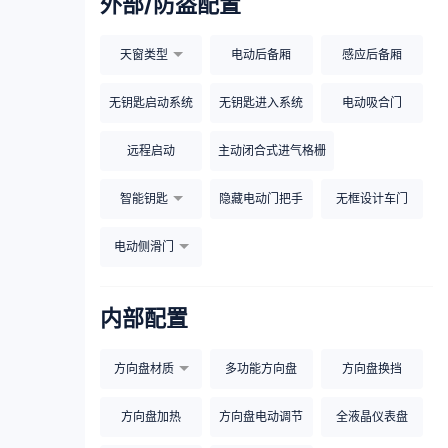
外部/防盗配置
天窗类型
电动后备厢
感应后备厢
无钥匙启动系统
无钥匙进入系统
电动吸合门
远程启动
主动闭合式进气格栅
智能钥匙
隐藏电动门把手
无框设计车门
电动侧滑门
内部配置
方向盘材质
多功能方向盘
方向盘换挡
方向盘加热
方向盘电动调节
全液晶仪表盘