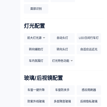
面部识别
灯光配置
前大灯光源
自动头灯
LED日间行车灯
转向辅助灯
转向头灯
自适应远近光
车内氛围灯
灯光特色功能
玻璃/后视镜配置
车窗一键升降
车窗防夹手
感应雨刷器
防紫外线玻璃
多层隔音玻璃
后排隐私玻璃