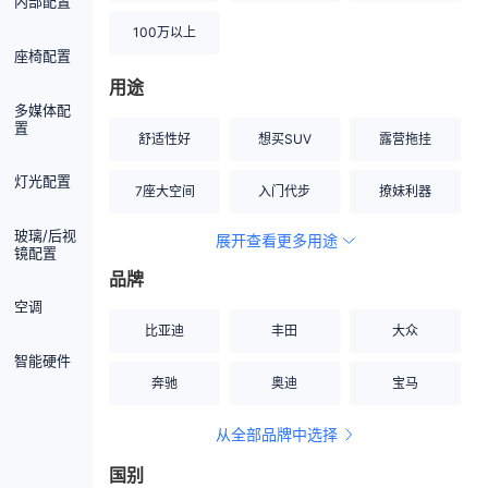
内部配置
100万以上
座椅配置
用途
多媒体配
置
舒适性好
想买SUV
露营拖挂
灯光配置
7座大空间
入门代步
撩妹利器
玻璃/后视
展开查看更多用途
创业伙伴
空间宽敞
硬派越野
镜配置
品牌
内饰做工上乘
适合女性
改装潜力股
空调
比亚迪
丰田
大众
节能先锋
居家旅行
小钢炮
智能硬件
奔驰
奥迪
宝马
安全性高
商务行政
走出校园
从全部品牌中选择
家用座驾
自吸大排量
国别