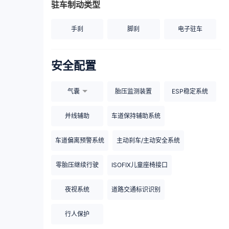
驻车制动类型
手刹
脚刹
电子驻车
安全配置
气囊
胎压监测装置
ESP稳定系统
并线辅助
车道保持辅助系统
车道偏离预警系统
主动刹车/主动安全系统
零胎压继续行驶
ISOFIX儿童座椅接口
夜视系统
道路交通标识识别
行人保护