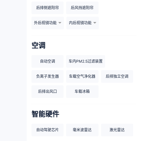
后排侧遮阳帘
后风挡遮阳帘
外后视镜功能
内后视镜功能
空调
自动空调
车内PM2.5过滤装置
负离子发生器
车载空气净化器
后排独立空调
后排出风口
车载冰箱
智能硬件
自动驾驶芯片
毫米波雷达
激光雷达