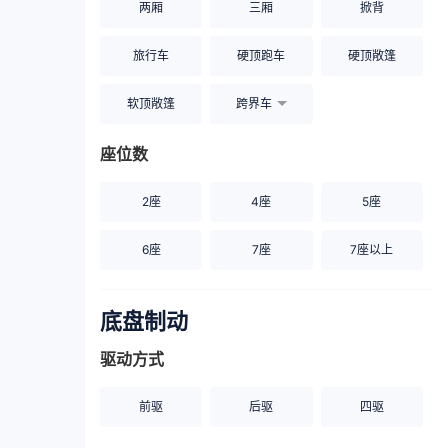
两厢
三厢
掀背
旅行车
硬顶跑车
硬顶敞篷
软顶敞篷
跨界车
座位数
2座
4座
5座
6座
7座
7座以上
底盘制动
驱动方式
前驱
后驱
四驱