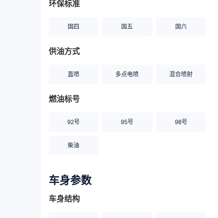
环保标准
国四
国五
国六
供油方式
直喷
多点电喷
混合喷射
燃油标号
92号
95号
98号
柴油
车身参数
车身结构