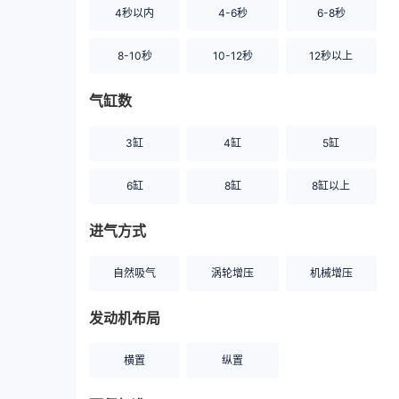
4秒以内
4-6秒
6-8秒
8-10秒
10-12秒
12秒以上
气缸数
3缸
4缸
5缸
6缸
8缸
8缸以上
进气方式
自然吸气
涡轮增压
机械增压
发动机布局
横置
纵置