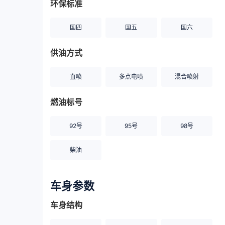
环保标准
国四
国五
国六
供油方式
直喷
多点电喷
混合喷射
燃油标号
92号
95号
98号
柴油
车身参数
车身结构