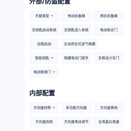
外部/防盗配置
天窗类型
电动后备厢
感应后备厢
无钥匙启动系统
无钥匙进入系统
电动吸合门
远程启动
主动闭合式进气格栅
智能钥匙
隐藏电动门把手
无框设计车门
电动侧滑门
内部配置
方向盘材质
多功能方向盘
方向盘换挡
方向盘加热
方向盘电动调节
全液晶仪表盘