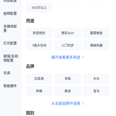
内部配置
100万以上
座椅配置
用途
多媒体配
置
舒适性好
想买SUV
露营拖挂
灯光配置
7座大空间
入门代步
撩妹利器
玻璃/后视
展开查看更多用途
创业伙伴
空间宽敞
硬派越野
镜配置
品牌
内饰做工上乘
适合女性
改装潜力股
空调
比亚迪
丰田
大众
节能先锋
居家旅行
小钢炮
智能硬件
奔驰
奥迪
宝马
安全性高
商务行政
走出校园
从全部品牌中选择
家用座驾
自吸大排量
国别