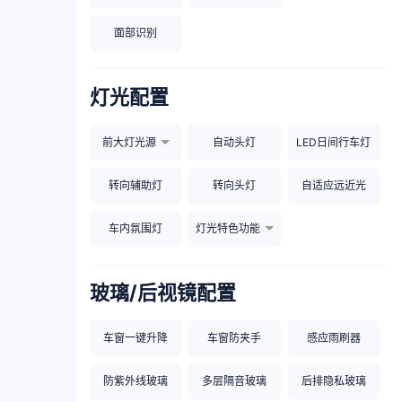
面部识别
灯光配置
前大灯光源
自动头灯
LED日间行车灯
转向辅助灯
转向头灯
自适应远近光
车内氛围灯
灯光特色功能
玻璃/后视镜配置
车窗一键升降
车窗防夹手
感应雨刷器
防紫外线玻璃
多层隔音玻璃
后排隐私玻璃