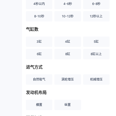
4秒以内
4-6秒
6-8秒
8-10秒
10-12秒
12秒以上
气缸数
3缸
4缸
5缸
6缸
8缸
8缸以上
进气方式
自然吸气
涡轮增压
机械增压
发动机布局
横置
纵置