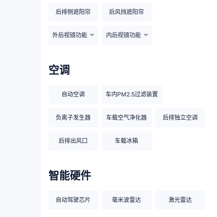
后排侧遮阳帘
后风挡遮阳帘
外后视镜功能
内后视镜功能
空调
自动空调
车内PM2.5过滤装置
负离子发生器
车载空气净化器
后排独立空调
后排出风口
车载冰箱
智能硬件
自动驾驶芯片
毫米波雷达
激光雷达