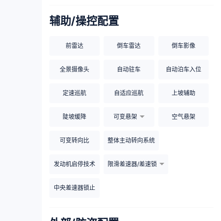
辅助/操控配置
前雷达
倒车雷达
倒车影像
全景摄像头
自动驻车
自动泊车入位
定速巡航
自适应巡航
上坡辅助
陡坡缓降
可变悬架
空气悬架
可变转向比
整体主动转向系统
发动机启停技术
限滑差速器/差速锁
中央差速器锁止