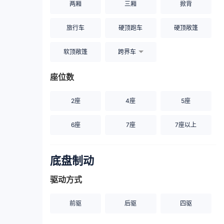
两厢
三厢
掀背
旅行车
硬顶跑车
硬顶敞篷
软顶敞篷
跨界车
座位数
2座
4座
5座
6座
7座
7座以上
底盘制动
驱动方式
前驱
后驱
四驱