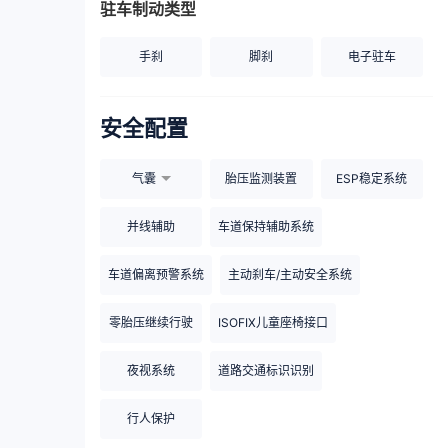
驻车制动类型
手刹
脚刹
电子驻车
安全配置
气囊
胎压监测装置
ESP稳定系统
并线辅助
车道保持辅助系统
车道偏离预警系统
主动刹车/主动安全系统
零胎压继续行驶
ISOFIX儿童座椅接口
夜视系统
道路交通标识识别
行人保护