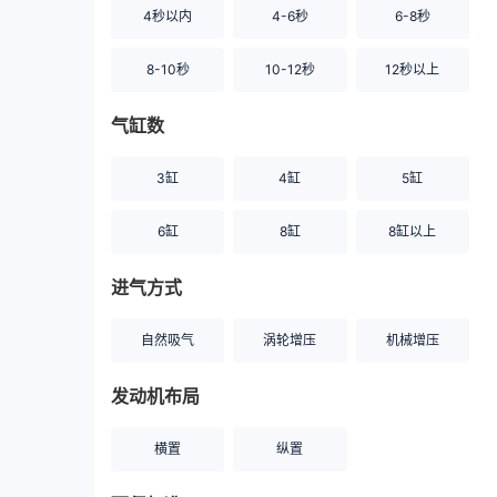
4秒以内
4-6秒
6-8秒
8-10秒
10-12秒
12秒以上
气缸数
3缸
4缸
5缸
6缸
8缸
8缸以上
进气方式
自然吸气
涡轮增压
机械增压
发动机布局
横置
纵置