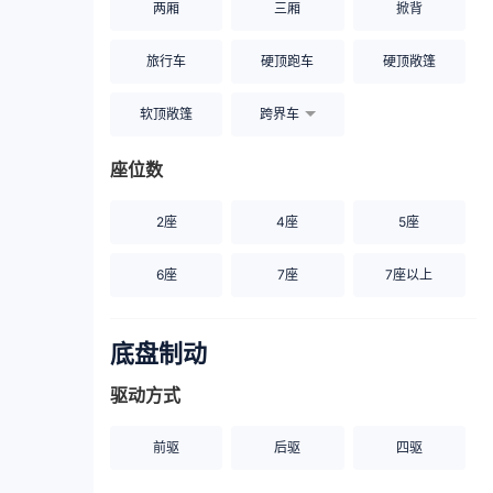
两厢
三厢
掀背
旅行车
硬顶跑车
硬顶敞篷
软顶敞篷
跨界车
座位数
2座
4座
5座
6座
7座
7座以上
底盘制动
驱动方式
前驱
后驱
四驱