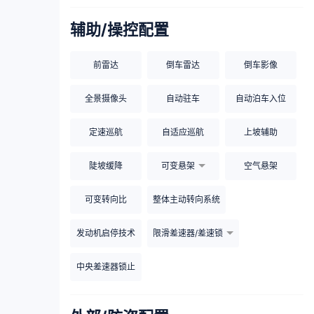
辅助/操控配置
前雷达
倒车雷达
倒车影像
全景摄像头
自动驻车
自动泊车入位
定速巡航
自适应巡航
上坡辅助
陡坡缓降
可变悬架
空气悬架
可变转向比
整体主动转向系统
发动机启停技术
限滑差速器/差速锁
中央差速器锁止