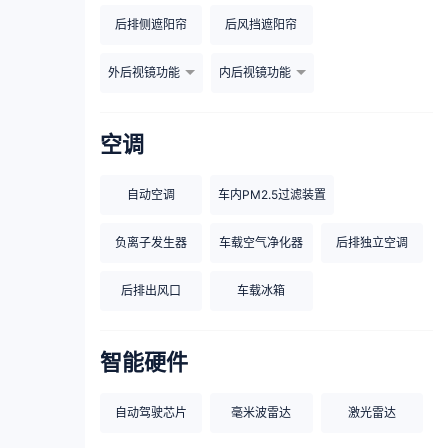
后排侧遮阳帘
后风挡遮阳帘
外后视镜功能
内后视镜功能
空调
自动空调
车内PM2.5过滤装置
负离子发生器
车载空气净化器
后排独立空调
后排出风口
车载冰箱
智能硬件
自动驾驶芯片
毫米波雷达
激光雷达