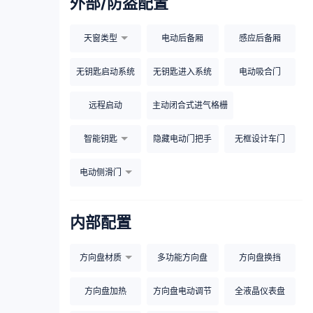
外部/防盗配置
天窗类型
电动后备厢
感应后备厢
无钥匙启动系统
无钥匙进入系统
电动吸合门
远程启动
主动闭合式进气格栅
智能钥匙
隐藏电动门把手
无框设计车门
电动侧滑门
内部配置
方向盘材质
多功能方向盘
方向盘换挡
方向盘加热
方向盘电动调节
全液晶仪表盘