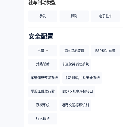
驻车制动类型
手刹
脚刹
电子驻车
安全配置
气囊
胎压监测装置
ESP稳定系统
并线辅助
车道保持辅助系统
车道偏离预警系统
主动刹车/主动安全系统
零胎压继续行驶
ISOFIX儿童座椅接口
夜视系统
道路交通标识识别
行人保护