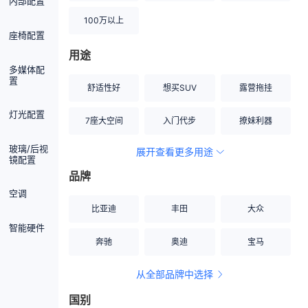
内部配置
100万以上
座椅配置
用途
多媒体配
置
舒适性好
想买SUV
露营拖挂
灯光配置
7座大空间
入门代步
撩妹利器
玻璃/后视
展开查看更多用途
创业伙伴
空间宽敞
硬派越野
镜配置
品牌
内饰做工上乘
适合女性
改装潜力股
空调
比亚迪
丰田
大众
节能先锋
居家旅行
小钢炮
智能硬件
奔驰
奥迪
宝马
安全性高
商务行政
走出校园
从全部品牌中选择
家用座驾
自吸大排量
国别