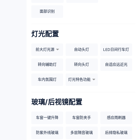
面部识别
灯光配置
前大灯光源
自动头灯
LED日间行车灯
转向辅助灯
转向头灯
自适应远近光
车内氛围灯
灯光特色功能
玻璃/后视镜配置
车窗一键升降
车窗防夹手
感应雨刷器
防紫外线玻璃
多层隔音玻璃
后排隐私玻璃