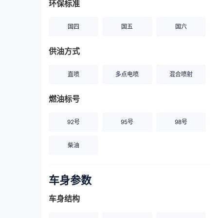
环保标准
国四
国五
国六
供油方式
直喷
多点电喷
混合喷射
燃油标号
92号
95号
98号
柴油
车身参数
车身结构