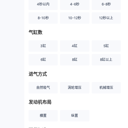
4秒以内
4-6秒
6-8秒
8-10秒
10-12秒
12秒以上
气缸数
3缸
4缸
5缸
6缸
8缸
8缸以上
进气方式
自然吸气
涡轮增压
机械增压
发动机布局
横置
纵置