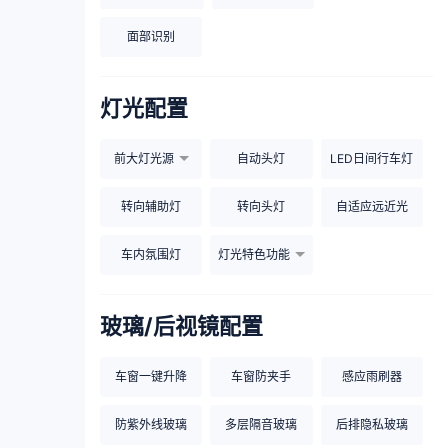
面部识别
灯光配置
前大灯光源
自动头灯
LED日间行车灯
转向辅助灯
转向头灯
自适应远近光
车内氛围灯
灯光特色功能
玻璃/后视镜配置
车窗一键升降
车窗防夹手
感应雨刷器
防紫外线玻璃
多层隔音玻璃
后排隐私玻璃