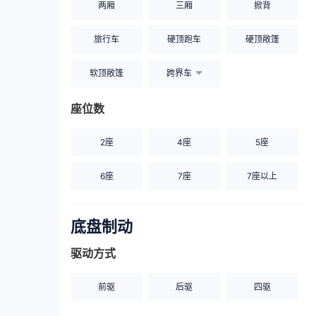
两厢
三厢
掀背
旅行车
硬顶跑车
硬顶敞篷
软顶敞篷
跨界车
座位数
2座
4座
5座
6座
7座
7座以上
底盘制动
驱动方式
前驱
后驱
四驱