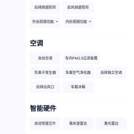
后排侧遮阳帘
后风挡遮阳帘
外后视镜功能
内后视镜功能
空调
自动空调
车内PM2.5过滤装置
负离子发生器
车载空气净化器
后排独立空调
后排出风口
车载冰箱
智能硬件
自动驾驶芯片
毫米波雷达
激光雷达