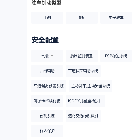
驻车制动类型
手刹
脚刹
电子驻车
安全配置
气囊
胎压监测装置
ESP稳定系统
并线辅助
车道保持辅助系统
车道偏离预警系统
主动刹车/主动安全系统
零胎压继续行驶
ISOFIX儿童座椅接口
夜视系统
道路交通标识识别
行人保护