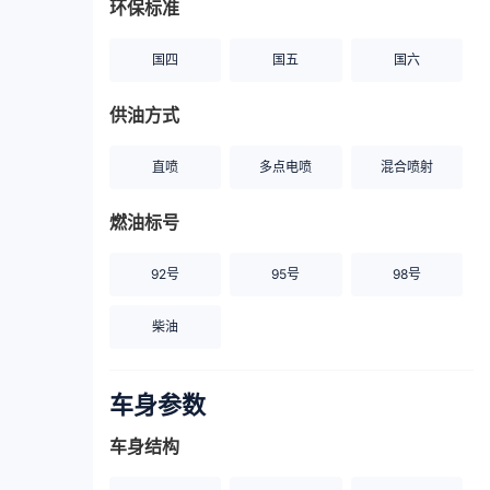
环保标准
国四
国五
国六
供油方式
直喷
多点电喷
混合喷射
燃油标号
92号
95号
98号
柴油
车身参数
车身结构