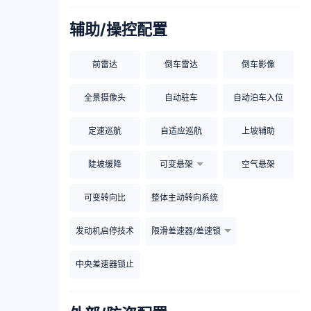
辅助/操控配置
前雷达
倒车雷达
倒车影像
全景摄像头
自动驻车
自动泊车入位
定速巡航
自适应巡航
上坡辅助
陡坡缓降
可变悬架
空气悬架
可变转向比
整体主动转向系统
发动机启停技术
限滑差速器/差速锁
中央差速器锁止