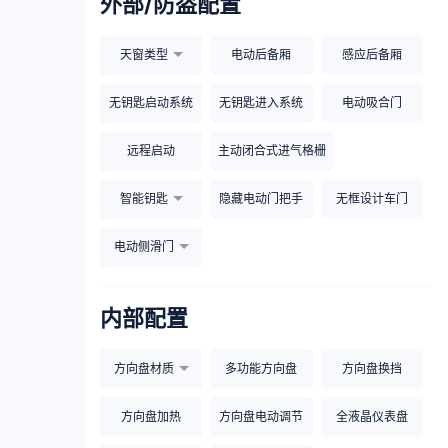
外部/防盗配置
天窗类型
电动后备厢
感应后备厢
无钥匙启动系统
无钥匙进入系统
电动吸合门
远程启动
主动闭合式进气格栅
智能钥匙
隐藏电动门把手
无框设计车门
电动侧滑门
内部配置
方向盘材质
多功能方向盘
方向盘换挡
方向盘加热
方向盘电动调节
全液晶仪表盘