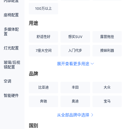
内部配置
100万以上
座椅配置
用途
多媒体配
置
舒适性好
想买SUV
露营拖挂
灯光配置
7座大空间
入门代步
撩妹利器
玻璃/后视
展开查看更多用途
创业伙伴
空间宽敞
硬派越野
镜配置
品牌
内饰做工上乘
适合女性
改装潜力股
空调
比亚迪
丰田
大众
节能先锋
居家旅行
小钢炮
智能硬件
奔驰
奥迪
宝马
安全性高
商务行政
走出校园
从全部品牌中选择
家用座驾
自吸大排量
国别