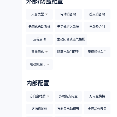
外部/防盗配置
天窗类型
电动后备厢
感应后备厢
无钥匙启动系统
无钥匙进入系统
电动吸合门
远程启动
主动闭合式进气格栅
智能钥匙
隐藏电动门把手
无框设计车门
电动侧滑门
内部配置
方向盘材质
多功能方向盘
方向盘换挡
方向盘加热
方向盘电动调节
全液晶仪表盘