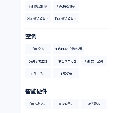
后排侧遮阳帘
后风挡遮阳帘
外后视镜功能
内后视镜功能
空调
自动空调
车内PM2.5过滤装置
负离子发生器
车载空气净化器
后排独立空调
后排出风口
车载冰箱
智能硬件
自动驾驶芯片
毫米波雷达
激光雷达