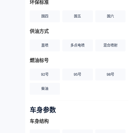
环保标准
国四
国五
国六
供油方式
直喷
多点电喷
混合喷射
燃油标号
92号
95号
98号
柴油
车身参数
车身结构