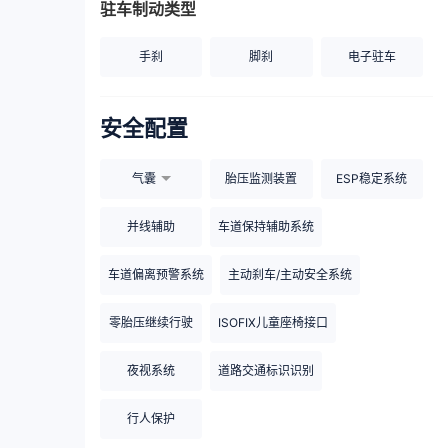
驻车制动类型
手刹
脚刹
电子驻车
安全配置
气囊
胎压监测装置
ESP稳定系统
并线辅助
车道保持辅助系统
车道偏离预警系统
主动刹车/主动安全系统
零胎压继续行驶
ISOFIX儿童座椅接口
夜视系统
道路交通标识识别
行人保护