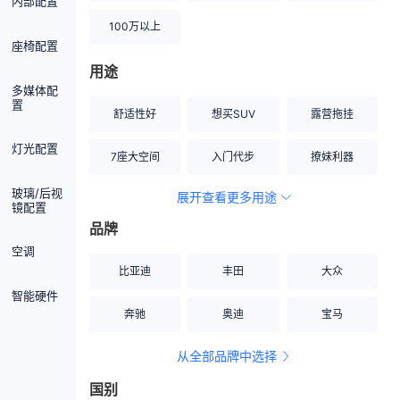
内部配置
100万以上
座椅配置
用途
多媒体配
置
舒适性好
想买SUV
露营拖挂
灯光配置
7座大空间
入门代步
撩妹利器
玻璃/后视
展开查看更多用途
创业伙伴
空间宽敞
硬派越野
镜配置
品牌
内饰做工上乘
适合女性
改装潜力股
空调
比亚迪
丰田
大众
节能先锋
居家旅行
小钢炮
智能硬件
奔驰
奥迪
宝马
安全性高
商务行政
走出校园
从全部品牌中选择
家用座驾
自吸大排量
国别