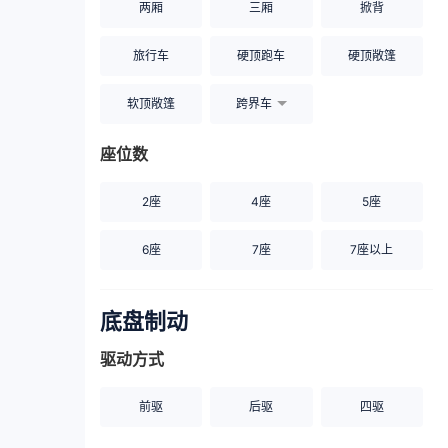
两厢
三厢
掀背
旅行车
硬顶跑车
硬顶敞篷
软顶敞篷
跨界车
座位数
2座
4座
5座
6座
7座
7座以上
底盘制动
驱动方式
前驱
后驱
四驱