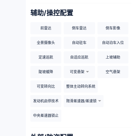
辅助/操控配置
前雷达
倒车雷达
倒车影像
全景摄像头
自动驻车
自动泊车入位
定速巡航
自适应巡航
上坡辅助
陡坡缓降
可变悬架
空气悬架
可变转向比
整体主动转向系统
发动机启停技术
限滑差速器/差速锁
中央差速器锁止