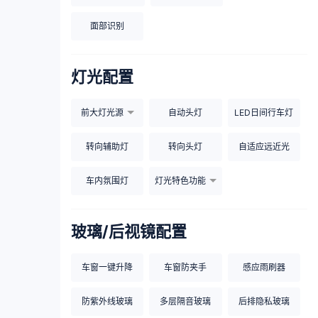
面部识别
灯光配置
前大灯光源
自动头灯
LED日间行车灯
转向辅助灯
转向头灯
自适应远近光
车内氛围灯
灯光特色功能
玻璃/后视镜配置
车窗一键升降
车窗防夹手
感应雨刷器
防紫外线玻璃
多层隔音玻璃
后排隐私玻璃