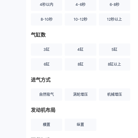
4秒以内
4-6秒
6-8秒
8-10秒
10-12秒
12秒以上
气缸数
3缸
4缸
5缸
6缸
8缸
8缸以上
进气方式
自然吸气
涡轮增压
机械增压
发动机布局
横置
纵置