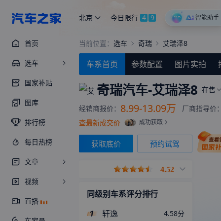
北京
今日限行
4
9
智能助手
首页
当前位置：
选车
奇瑞
艾瑞泽8
选车
车系首页
参数配置
图片实拍
国家补贴
奇瑞汽车-
艾瑞泽8
在售
图库
8.99-13.09万
经销商报价：
厂商指导价
排行榜
查最新成交价
成功获取
每日热榜
获取底价
预约试驾
文章
4.52
视频
同级别车系评分排行
直播
轩逸
4.58
分
车家号