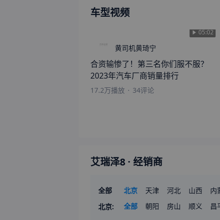
车型视频
05:02
黄司机黄琦宁
合资输惨了！第三名你们服不服？
2023年汽车厂商销量排行
17.2万
播放
·
34
评论
艾瑞泽8
· 经销商
全部
北京
天津
河北
山西
内
山东
全部
河南
朝阳
湖北
房山
湖南
顺义
广
昌
北京
: