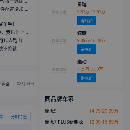
奇瑞艾瑞泽8征服版官图发布
星瑞
强 奇瑞艾瑞泽8征服版实拍
9.87万-14.67万
询底价
赛车手！
以为上错了电车？
速腾
然可以去跑山
9.38万-16.49万
泽8征服版 给你答案！
询底价
逸动
7.29万-9.99万
询底价
临赏鉴
08月04日
同品牌车系
瑞虎9
14.79-20.39万
车
分期特惠
瑞虎7 PLUS新能源
12.99-16.69万