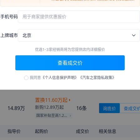
新购
10.89万
起
12.89万
999+
条
询底价
查成交
来自
韶关
的
我的真心只给你
刚刚获取了真实成交价
国家补贴至高1.09万
手机号码
用于商家提供优惠报价
来自
天水
的
傻灬瓜爱上我
刚刚获取了真实成交价
来自
银川
的
被丢弃的女孩
刚刚获取了真实成交价
置换
9.89万
起
上牌城市
北京
来自
莱芜
的
傲娇你淼爷
刚刚获取了真实成交价
新购
10.99万
起
12.99万
999+
条
询底价
查成交
来自
佛山
的
那个她在哪里
刚刚获取了真实成交价
国家补贴至高1.10万
优选1-3家经销商将为您提供店内详细报价
来自
文山
的
Anonymous
刚刚获取了真实成交价
查看成交价
来自
阿拉善盟
的
大佬的二十
刚刚获取了真实成交价
置换
10.61万
起
新购
11.79万
起
13.79万
999+
条
询底价
查成交
来自
北京
的
Lady
刚刚获取了真实成交价
我同意
《个人信息保护声明》
《汽车之家隐私政策》
国家补贴至高1.18万
来自
宿州
的
怀里藏娇
刚刚获取了真实成交价
来自
珠海
的
我是你的小可怜
刚刚获取了真实成交价
置换
11.60万
起
来自
崇左
的
想做先生的小姑
刚刚获取了真实成交价
新购
12.89万
起
14.89万
娘
16
条
询底价
查成交
来自
凉山
的
冰柠檬的冬天
刚刚获取了真实成交价
国家补贴至高1.29万
来自
广元
的
Sunflower
刚刚获取了真实成交价
来自
黔西南
的
WaitingforLo
刚刚获取了真实成交价
指导价
起购价
成交价
相关信息
ve
来自
清远
的
一世苏渃瘾
刚刚获取了真实成交价