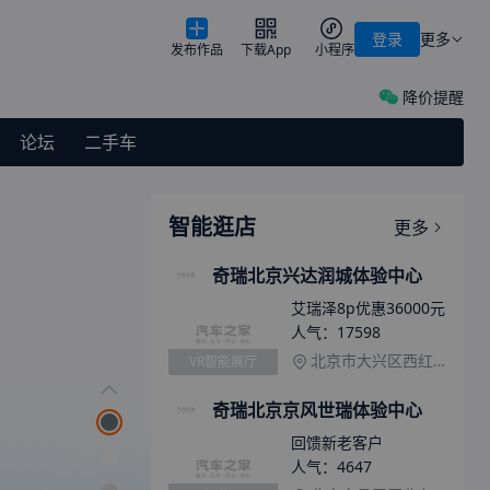
登录
更多
发布作品
下载App
小程序
降价提醒
论坛
二手车
智能逛店
更多
奇瑞北京兴达润城体验中心
艾瑞泽8p优惠36000元
人气：
17598
北京市大兴区西红门镇金盛大街2号院22号楼1层101
VR智能展厅
奇瑞北京京风世瑞体验中心
回馈新老客户
人气：
4647