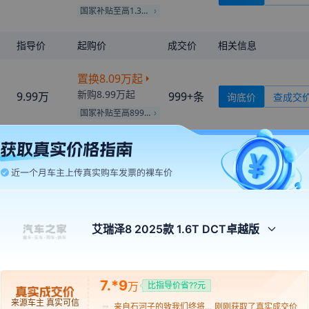
国家补贴至高1.31万
指导价
起购价
成交价
相关信息
置换
8.09万
起
新购
8.99万
起
9.99万
999+
条
询底价
查成交
来自
珠海
的
我是你的小可怜
刚刚获取了真实成交价
国家补贴至高8990元
来自
崇左
的
想做先生的小姑
刚刚获取了真实成交价
娘
来自
凉山
的
冰柠檬的冬天
刚刚获取了真实成交价
置换
8.36万
起
来自
广元
的
Sunflower
刚刚获取了真实成交价
新购
9.29万
起
11.29万
999+
条
询底价
查成交
来自
黔西南
的
WaitingforLo
刚刚获取了真实成交价
国家补贴至高9290元
ve
来自
清远
的
一世苏渃瘾
刚刚获取了真实成交价
来自
鹤岗
的
風之戀
刚刚获取了真实成交价
置换
9.26万
起
艾瑞泽8 2025款 1.6T DCT卓越版
新购
10.29万
起
12.29万
来自
西沙群岛
的
999+
Smilelikefl
条
刚刚获取了真实成交价
询底价
查成交
ower
国家补贴至高1.03万
来自
巴彦淖尔
的
迷人不及你
刚刚获取了真实成交价
亚
7.*9
万
比指导价省??元
来自
石河子
的
致我们终将失
刚刚获取了真实成交价
去的青春
置换
9.80万
起
来源车主 真实可信
来自
甘南
的
喜遇你.
刚刚获取了真实成交价