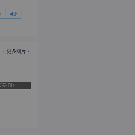
价
对比
椅
更多图片
张实拍图