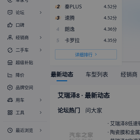
秦PLUS
4.52
分
论坛
速腾
4.52
分
口碑
4
朗逸
4.36
分
经销商
5
卡罗拉
4.35
分
二手车
详细排行
超级补贴
最新动态
车型列表
经销商
降价
品牌空间
艾瑞泽8
· 最新动态
用车
论坛热门
问大家
工具
·
艾瑞泽8低速
最近浏览
·
陶瓷膜和金属膜怎么