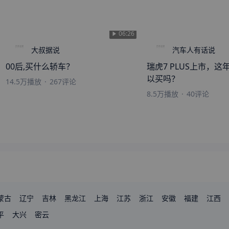
来自
珠海
的
我是你的小可怜
刚刚获取了真实成交价
06:26
大叔据说
汽车人有话说
00后,买什么轿车？
瑞虎7 PLUS上市，
以买吗？
14.5万
播放
·
267
评论
8.5万
播放
·
40
评论
蒙古
辽宁
吉林
黑龙江
上海
江苏
浙江
安徽
福建
江西
东
平
广西
大兴
海南
密云
重庆
四川
贵州
云南
西藏
陕西
甘肃
青海