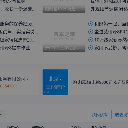
开制冷有霉味
·
提供1.6T和2.0T可选/将于近期上市 
收获一份温馨的小美好
·
外观细节调整 舒适性配置增加 动力增
限时售10.29万起 艾瑞泽8征服版正式上市 外观/内饰均有升级
，奇瑞还在app实时上传数据报告，
和妈妈一起，当
，实话实说，优缺点一并聊
坐进艾瑞泽8PRO，我
惠叠加补贴，这价格水分有多大？
10万级家轿竟
瑞泽8提车作业
家用不妥协，驾驶不将就——艾瑞
开CTCC上海站冠军车型跑山是什么体验？艾瑞泽8带你山路狂飙
北京
服务有限公司
·
购艾瑞泽8让利9000元 欢迎莅
3035470
更多促销
预约试驾
我要换
指导价
起购价
成交价
相关信息