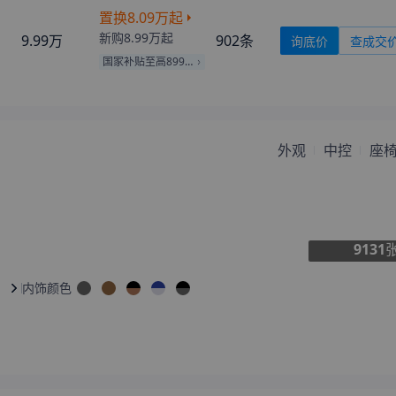
置换
8.09万
起
来自
鹤岗
的
風之戀
刚刚获取了真实成交价
新购
8.99万
起
9.99万
902
条
询底价
查成交
来自
西沙群岛
的
Smilelikefl
刚刚获取了真实成交价
国家补贴至高8990元
ower
来自
巴彦淖尔
的
迷人不及你
刚刚获取了真实成交价
亚
来自
石河子
的
致我们终将失
刚刚获取了真实成交价
去的青春
来自
甘南
的
喜遇你.
刚刚获取了真实成交价
外观
中控
座
来自
韶关
的
我的真心只给你
刚刚获取了真实成交价
来自
天水
的
傻灬瓜爱上我
刚刚获取了真实成交价
来自
银川
的
被丢弃的女孩
刚刚获取了真实成交价
来自
莱芜
的
傲娇你淼爷
刚刚获取了真实成交价
9131
来自
佛山
的
那个她在哪里
刚刚获取了真实成交价
内饰颜色
来自
文山
的
Anonymous
刚刚获取了真实成交价
来自
阿拉善盟
的
大佬的二十
刚刚获取了真实成交价
来自
北京
的
Lady
刚刚获取了真实成交价
来自
宿州
的
怀里藏娇
刚刚获取了真实成交价