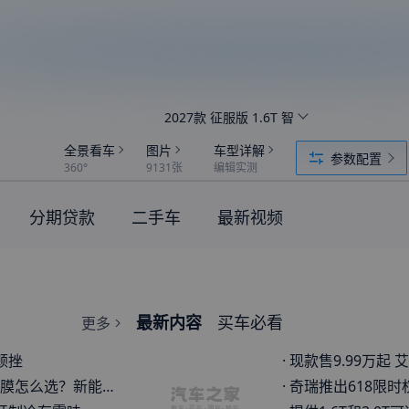
2027款 征服版 1.6T 智
全景看车
图片
车型详解
参数配置
360°
9131张
编辑实测
分期贷款
二手车
最新视频
最新内容
买车必看
更多
顿挫
·
现款售9.99万起 艾瑞泽8征服版将于6月1
选？新能源车适合哪种？
·
奇瑞推出618限时权益 终身免费基础