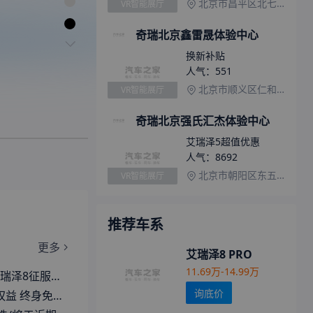
北京市昌平区北七家镇东三旗村村北北辰亚运村汽车交易市场内A三区12号
VR智能展厅
奇瑞北京鑫雷晟体验中心
换新补贴
人气：
551
北京市顺义区仁和地区山子坟村通顺路34号103室
VR智能展厅
奇瑞北京强氏汇杰体验中心
艾瑞泽5超值优惠
人气：
8692
北京市朝阳区东五环五方桥兴达汽车广场
VR智能展厅
推荐车系
更多
艾瑞泽8 PRO
11.69万-14.99万
7日上市 主要针对细节升级
询底价
保养999元限时抢购！