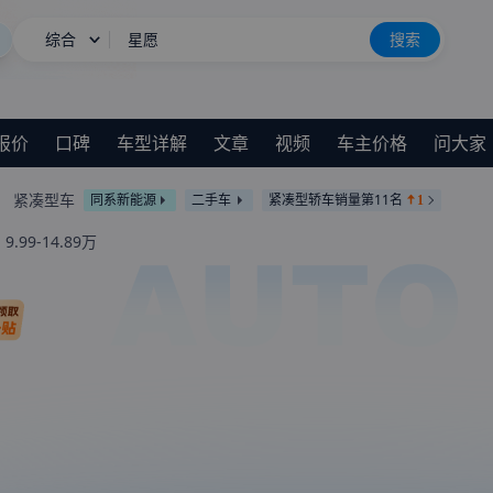
综合
星愿
搜索
BBA降价也卖不动
长城H10
新车上市
报价
口碑
车型详解
文章
视频
车主价格
问大家
紧凑型车
同系新能源
二手车
紧凑型轿车销量第11名
1
：
9.99-14.89万