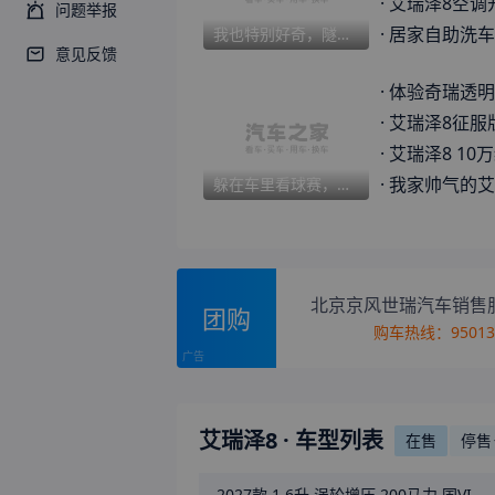
·
艾瑞泽8空调
问题举报
·
居家自助洗车，
我也特别好奇，隧道为什么要用大山压着呢?
意见反馈
·
体验奇瑞透明服务的保养经历
·
艾瑞泽8征服版试驾
·
艾瑞泽8 10万级家轿优
·
我家帅气的艾
躲在车里看球赛，这才是独属于我的快乐时光
北京京风世瑞汽车销售
团购
购车热线：
9501
艾瑞泽8
· 车型列表
在售
停售
2027款
1.6升 涡轮增压 200马力 国VI