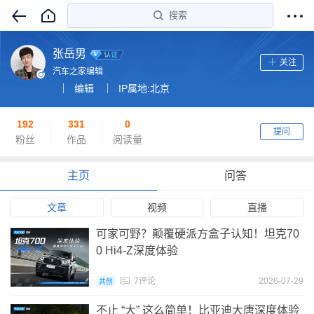
搜索
张岳男
关注
汽车之家编辑
编辑
IP属地:北京
192
331
0
提问
粉丝
作品
阅读量
主页
问答
文章
视频
直播
可家可野？颠覆硬派方盒子认知！坦克70
0 Hi4-Z深度体验
7评论
2026-07-29
共创
不止 “大” 这么简单！比亚迪大唐深度体验