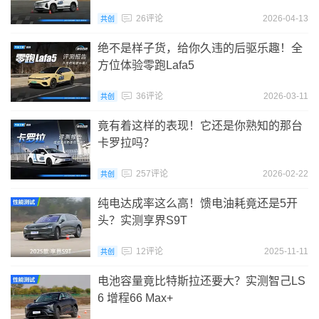
26评论
2026-04-13
共创
绝不是样子货，给你久违的后驱乐趣！全
方位体验零跑Lafa5
36评论
2026-03-11
共创
竟有着这样的表现！它还是你熟知的那台
卡罗拉吗？
257评论
2026-02-22
共创
纯电达成率这么高！馈电油耗竟还是5开
头？实测享界S9T
12评论
2025-11-11
共创
电池容量竟比特斯拉还要大？实测智己LS
6 增程66 Max+