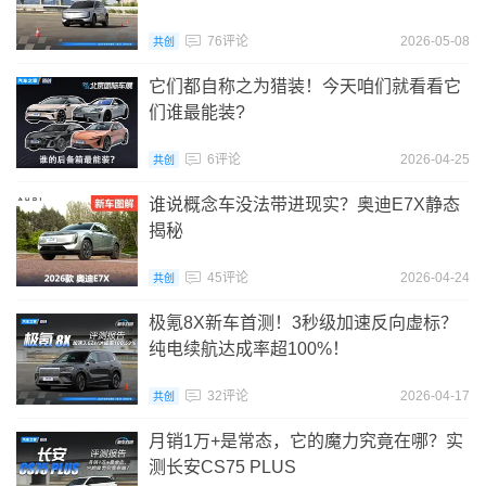
76评论
2026-05-08
共创
它们都自称之为猎装！今天咱们就看看它
们谁最能装?
6评论
2026-04-25
共创
谁说概念车没法带进现实？奥迪E7X静态
揭秘
45评论
2026-04-24
共创
极氪8X新车首测！3秒级加速反向虚标？
纯电续航达成率超100%！
32评论
2026-04-17
共创
月销1万+是常态，它的魔力究竟在哪？实
测长安CS75 PLUS