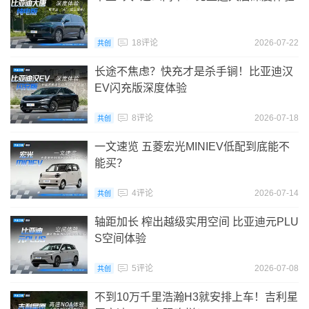
18评论
2026-07-22
共创
长途不焦虑？快充才是杀手锏！比亚迪汉
EV闪充版深度体验
8评论
2026-07-18
共创
一文速览 五菱宏光MINIEV低配到底能不
能买？
4评论
2026-07-14
共创
轴距加长 榨出越级实用空间 比亚迪元PLU
S空间体验
5评论
2026-07-08
共创
不到10万千里浩瀚H3就安排上车！吉利星