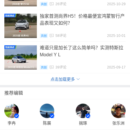
26评论
2025-10-29
共创
独家首测尚界H5！价格最便宜鸿蒙智行产
品表现又如何？
58评论
2025-10-01
共创
难道只是加长了这么简单吗？实测特斯拉
Model Y L
39评论
2025-09-17
共创
点击加载更多
推荐编辑
李冉
陈展
揣琢
张乐洲