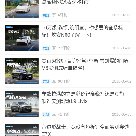
愿高速NOA表现咋样？
6评论
2026-07-06
共创
10万级“卷”到没朋友，你想要的全系标
配！埃安N60了解一下！
22评论
2026-06-30
共创
零百5秒级+高阶智驾+空悬 卷到爆的问界
M6实测成绩单揭晓！
96评论
2026-06-02
共创
参数拉满的它是溢价智商税？还是真旗
舰？实测理想L9 Livis
41评论
2026-05-15
共创
六边形战士，竟没有短板？全面实测奥迪
E7X