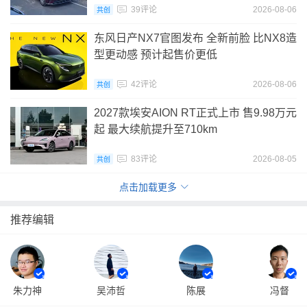
39评论
2026-08-06
共创
东风日产NX7官图发布 全新前脸 比NX8造
型更动感 预计起售价更低
42评论
2026-08-06
共创
2027款埃安AION RT正式上市 售9.98万元
起 最大续航提升至710km
83评论
2026-08-05
共创
点击加载更多
推荐编辑
朱力神
吴沛哲
陈展
冯督