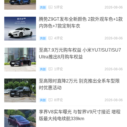
5评论
2026-08-06
共创
腾势Z9GT发布全新颜色 2款外观车色+1款
内饰色+7款定制车衣
4评论
2026-08-06
共创
至高7.9万元购车权益 小米YU7/SU7/SU7
Ultra推出8月购车权益
1评论
2026-08-06
共创
至高限时直降2万元 别克推出全系车型限
时优惠活动
8评论
2026-08-06
共创
享界V8实车曝光 与智界V9尺寸接近 增程
版最大纯电续航339km