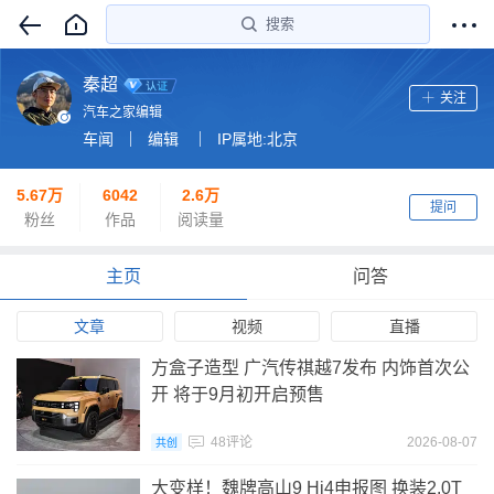
搜索
秦超
关注
汽车之家编辑
车闻
编辑
IP属地:北京
5.67万
6042
2.6万
提问
粉丝
作品
阅读量
主页
问答
文章
视频
直播
方盒子造型 广汽传祺越7发布 内饰首次公
开 将于9月初开启预售
48评论
2026-08-07
共创
大变样！魏牌高山9 Hi4申报图 换装2.0T