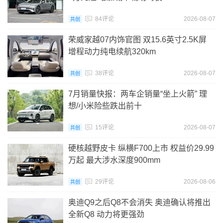
84评论
2026-08-07
共创
荣威家越07内饰官图 双15.6英寸2.5K屏
增程动力纯电续航320km
38评论
2026-08-07
共创
7月销量快报：两车企销量“坐上火箭” 理
想/小米险些跌出前十
15评论
2026-08-07
共创
硬核越野皮卡 纵横F700上市 权益价29.99
万起 最大涉水深度900mm
29评论
2026-08-06
共创
奥迪Q9之后Q8不会消失 奥迪确认将推出
全新Q8 动力将更强劲