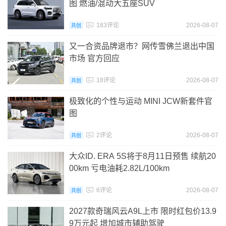
图 燃油/混动大五座SUV
183评论
2026-08-07
共创
又一合资品牌退市？网传雪佛兰退出中国
市场 官方回应
18评论
2026-08-07
共创
极致化的个性与运动 MINI JCW新套件官
图
2评论
2026-08-07
共创
大众ID. ERA 5S将于8月11日预售 续航20
00km 亏电油耗2.82L/100km
6评论
2026-08-07
共创
2027款奇瑞风云A9L上市 限时红包价13.9
9万元起 增加城市辅助驾驶