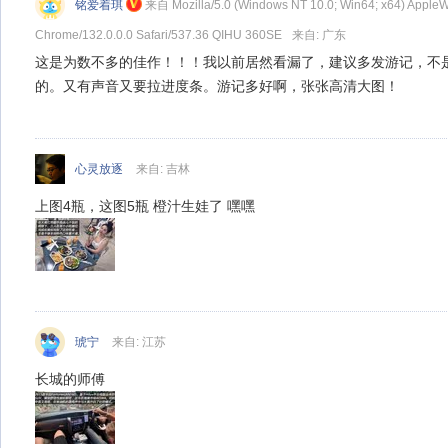
铭爱着琪
来自
Mozilla/5.0 (Windows NT 10.0; Win64; x64) Apple
Chrome/132.0.0.0 Safari/537.36 QIHU 360SE
来自: 广东
这是为数不多的佳作！！！我以前居然看漏了，建议多发游记，不
的。又有声音又要拉进度条。游记多好啊，张张高清大图！
心灵放逐
来自: 吉林
上图4瓶，这图5瓶 橙汁生娃了 嘿嘿
琥宁
来自: 江苏
长城的师傅