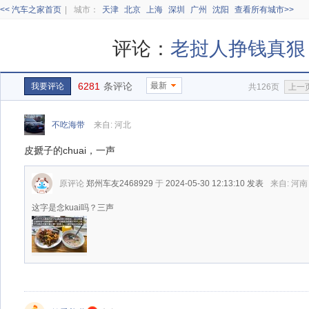
<< 汽车之家首页
|
城市：
天津
北京
上海
深圳
广州
沈阳
查看所有城市>>
评论：
老挝人挣钱真狠
6281
条评论
最新
我要评论
共126页
上一
不吃海带
来自: 河北
皮搋子的chuai，一声
原评论
郑州车友2468929
于
2024-05-30 12:13:10
发表
来自: 河南
这字是念kuai吗？三声