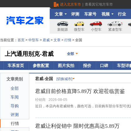
进入北京车市
|
查看其它地方车市
文章
评测
车家号
视频
行业
新能源
微型车
小型车
紧凑型车
当前位置：
首页
>
中型车
>
君威
>
文章
>
行情
> 全国
上汽通用别克-君威
全部
车系首页
参数配置
图片实拍
报价
口碑
车型详
君威-全国
文章类别
[切换城市]
全部
君威目前价格直降5.89万 欢迎莅临赏鉴
车闻
经销商
2026-08-05
导购
近日，本店内有君威销售，颜色可选，目前购车部分车型可优惠5
评测
行情
君威让利促销中 限时优惠高达5.89万