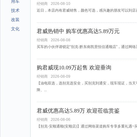
用车
经销商
2026-08-10
技术
近日，本店内有君威销售，颜色可选，感兴趣的朋友可以到店
改装
文化
君威热销中 购车优惠高达5.89万元
经销商
2026-08-08
买车的小伙伴请锁定“别克-黔东南凯里恒信通顺店”，通过网络渠
购君威现10.09万起售 欢迎垂询
经销商
2026-08-09
【油电双选，选别克选安全，买别克到通安，现车现证，当天
降、...
君威优惠高达5.89万 欢迎莅临赏鉴
经销商
2026-08-06
【别克-安顺通顺(安顺店)】通过网络渠道购车专享多重礼遇~买车