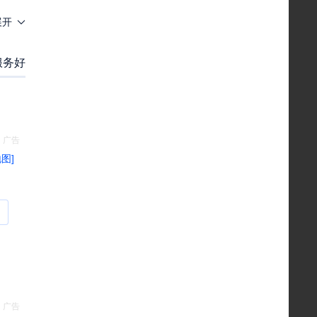
展开
服务好
地图]