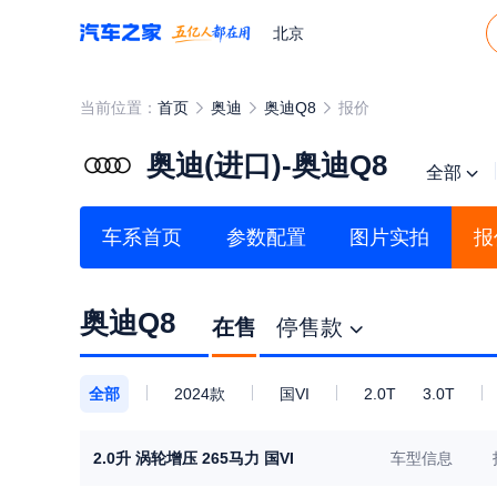
北京
当前位置：
首页
奥迪
奥迪Q8
报价
奥迪(进口)-奥迪Q8
全部
车系首页
参数配置
图片实拍
报
奥迪Q8
在售
停售款
全部
2024款
国VI
2.0T
3.0T
2.0升 涡轮增压 265马力 国VI
车型信息