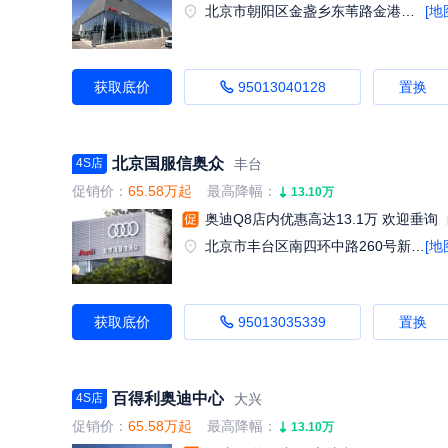
北京市朝阳区金盏乡东苇路金港汽车公园C区19号（蟹岛对面）
[地
获取底价
95013040128
置换
北京国服信奥众
丰台
4S店
促销价：
65.58万起
最高降幅：
13.10万
奥迪Q8店内优惠高达13.1万 欢迎垂询
北京市丰台区南四环中路260号新发地汽车市场东区1号展厅
[地
获取底价
95013035339
置换
百得利奥迪中心
大兴
4S店
促销价：
65.58万起
最高降幅：
13.10万