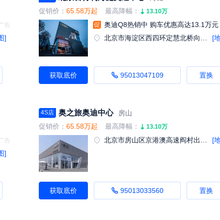
促销价：
65.58万起
最高降幅：
13.10万
奥迪Q8热销中 购车优惠高达13.1万元
图]
北京市海淀区西四环定慧北桥向西20米路北
[
获取底价
95013047109
置换
奥之旅奥迪中心
房山
4S店
促销价：
65.58万起
最高降幅：
13.10万
北京市房山区京港澳高速阎村出口京周路方向澎湃汽车城内
[
图]
获取底价
95013033560
置换