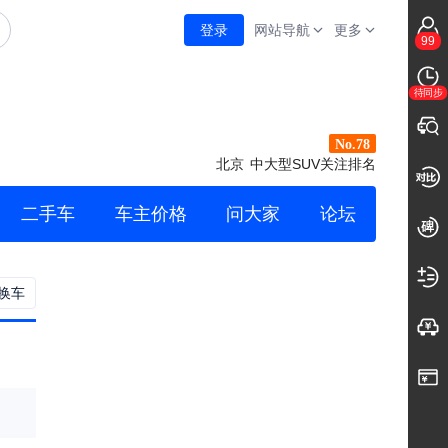
登录
网站导航
更多
99
待同步
No.78
北京
中大型SUV关注排名
二手车
车主价格
问大家
论坛
换车