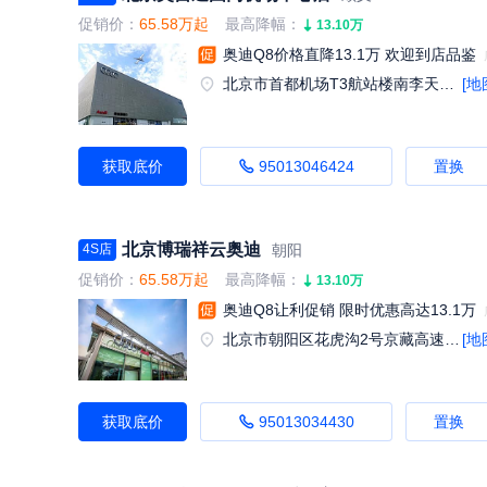
促销价：
65.58万起
最高降幅：
13.10万
奥迪Q8价格直降13.1万 欢迎到店品鉴
北京市首都机场T3航站楼南李天路南半壁店14号
[地
获取底价
95013046424
置换
北京博瑞祥云奥迪
朝阳
4S店
促销价：
65.58万起
最高降幅：
13.10万
奥迪Q8让利促销 限时优惠高达13.1万
北京市朝阳区花虎沟2号京藏高速出京方向辅路清河收费站南50米路东
[地
获取底价
95013034430
置换