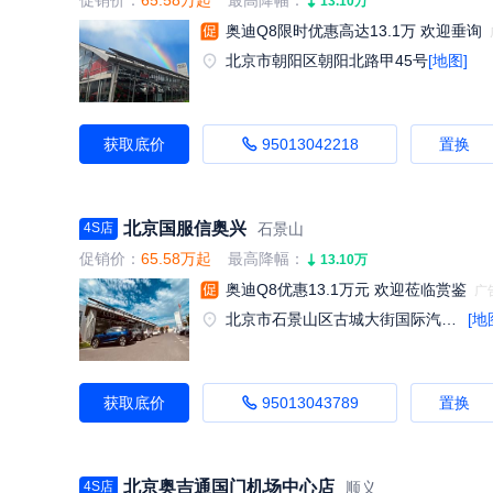
促销价：
65.58万起
最高降幅：
13.10万
奥迪Q8限时优惠高达13.1万 欢迎垂询
北京市朝阳区朝阳北路甲45号
[地图]
获取底价
95013042218
置换
北京国服信奥兴
石景山
4S店
促销价：
65.58万起
最高降幅：
13.10万
奥迪Q8优惠13.1万元 欢迎莅临赏鉴
北京市石景山区古城大街国际汽车贸易服务园区F区9号
[地
获取底价
95013043789
置换
北京奥吉通国门机场中心店
顺义
4S店