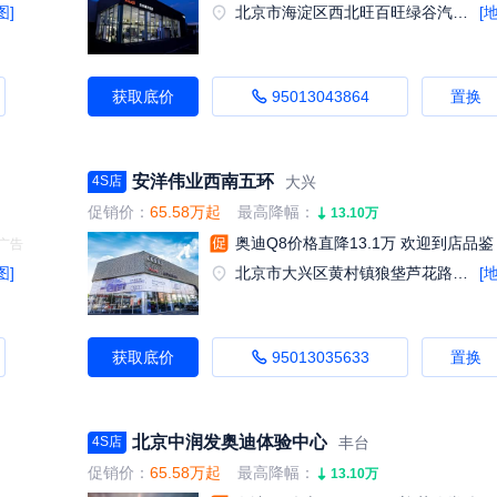
图]
北京市海淀区西北旺百旺绿谷汽车园F2
[
获取底价
95013043864
置换
安洋伟业西南五环
大兴
4S店
促销价：
65.58万起
最高降幅：
13.10万
奥迪Q8价格直降13.1万 欢迎到店品鉴
图]
北京市大兴区黄村镇狼垡芦花路临52号（狼垡东桥北200米）
[
获取底价
95013035633
置换
北京中润发奥迪体验中心
丰台
4S店
促销价：
65.58万起
最高降幅：
13.10万