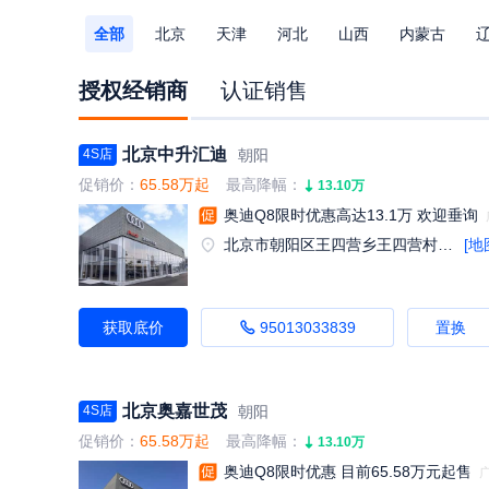
全部
北京
天津
河北
山西
内蒙古
福建
江西
山东
河南
湖北
湖南
广
授权经销商
认证销售
陕西
甘肃
青海
宁夏
新疆
北京中升汇迪
朝阳
4S店
促销价：
65.58万起
最高降幅：
13.10万
奥迪Q8限时优惠高达13.1万 欢迎垂询
北京市朝阳区王四营乡王四营村南339号1号楼一 层
[地
获取底价
95013033839
置换
北京奥嘉世茂
朝阳
4S店
促销价：
65.58万起
最高降幅：
13.10万
奥迪Q8限时优惠 目前65.58万元起售