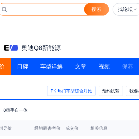
搜索
找论坛
奥迪Q8新能源
价
口碑
车型详解
文章
视频
保养
PK 热门车型综合对比
预约试驾
我要
8挡手自一体
指导价
经销商参考价
成交价
相关信息