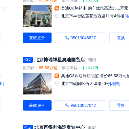
促销价：
65.58万起
最高降幅：
13.10万
奥迪Q8热销中 购车优惠高达13.1万元
北京市丰台区莲花池西里11号4号楼
[
获取底价
95013048827
置换
北京博瑞祥星奥迪国贸店
朝阳
4S店
促销价：
65.58万起
最高降幅：
13.10万
奥迪Q8欢迎到店品鉴 售价65.58万元
图]
北京市朝阳区西大望路20号
[地图]
获取底价
95013037042
置换
北京百得利海淀奥迪中心
海淀
4S店