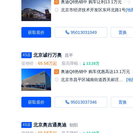
奥迪Q8热销中 购车让利13.1万元
北京市经济技术开发区东环北路1号
[地
获取底价
95013031049
置换
北京诚行万奥
昌平
4S店
促销价：
65.58万起
最高降幅：
13.10万
奥迪Q8热销中 购车优惠高达13.1万元
北京市昌平区城南街道西关郝庄路105号
[地
获取底价
95013037346
置换
北京奥吉通奥迪
朝阳
4S店