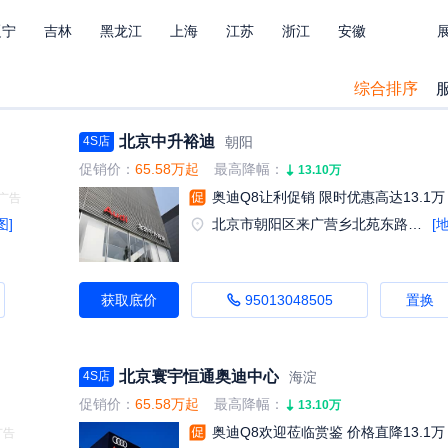
辽宁
吉林
黑龙江
上海
江苏
浙江
安徽
东
广西
海南
重庆
四川
贵州
云南
西藏
综合排序
北京中升裕迪
朝阳
4S店
促销价：
65.58万起
最高降幅：
13.10万
奥迪Q8让利促销 限时优惠高达13.1万
图]
北京市朝阳区来广营乡北苑东路顾家庄桥北300米路西3号楼1－2层
[
获取底价
95013048505
置换
北京寰宇恒通奥迪中心
海淀
4S店
促销价：
65.58万起
最高降幅：
13.10万
奥迪Q8欢迎莅临赏鉴 价格直降13.1万