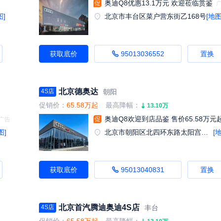
奥迪Q8优惠13.1万元 欢迎莅临赏鉴
图]
北京市丰台区菜户营东街乙168号
[地图
获取底价
95013036552
置换
北京德奥达
朝阳
4S店
促销价：
65.58万起
最高降幅：
13.10万
奥迪Q8欢迎到店品鉴 售价65.58万元
图]
北京市朝阳区北四环东路太阳宫十字口甲1号
[
获取底价
95013040831
置换
北京首汽腾迪奥迪4S店
丰台
4S店