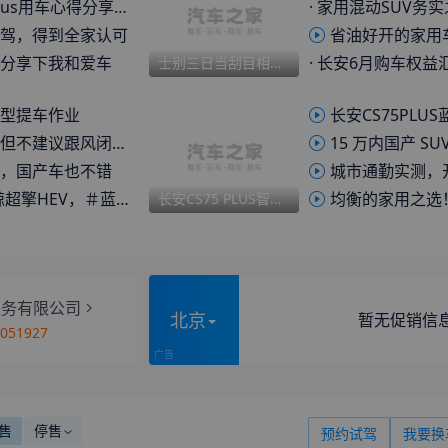
s用车心得分享之洗车模式
·
家用混动SUV务实之选 试驾长安CS
驾，得到全家认可
省油好开的家用车NPC 试驾长安
分享下我和爱车
·
长安6月购车权益汇总 X5 PLUS先锋PRO售
士别三日当刮目相看 深度体验长安CS75PLUS蓝鲸超擎
型提车作业
长安CS75PLUS蓝
但不建议跟风闭眼入
15 万内国产 SUV的王？CS
，国产车也不错
城市通勤实测，开CS75PLUS蓝
HEV，＃蓝鲸超擎油耗降一半
均衡的家用之选！实拍体验长安CS
长安CS75 PLUS智慧冠军版:标配L2智驾+多连杆后悬，10万级家用SUV
服务有限公司
北京
暂无促销信
3051927
售
停售
预约试驾
我要换