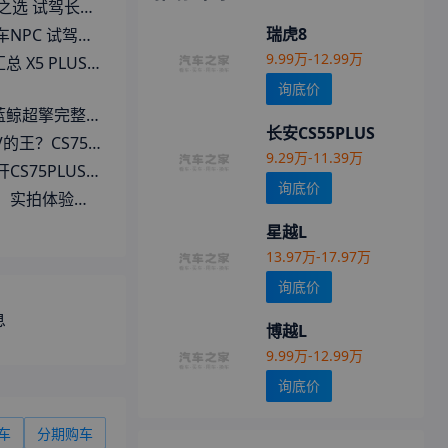
75 PLUS HEV
瑞虎8
CS75PLUS HEV
9.99万-12.99万
6.89万 逸动劲享售6.29万
询底价
鲸超擎完整用车报告
长安CS55PLUS
75 PLUS 全面焕新
9.29万-11.39万
鲸超擎，每天省下1杯咖啡钱！
询底价
75 PLUS蓝鲸超擎
星越L
13.97万-17.97万
询底价
息
博越L
9.99万-12.99万
询底价
车
分期购车