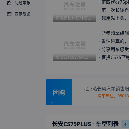
·
第四代cs75plu
问题举报
·
第一次长途自
意见反馈
·
越用越上头，
看我是如何玩转青甘大环线的
·
蓝鲸超擎旗舰
·
省油是真的，
·
分享用车感受
·
喜提CS75蓝鲸超擎
长安四代CS75PLUS 变速箱
北京燕长风汽车销售
团购
购车热线：
9501
长安CS75PLUS
· 车型列表
在