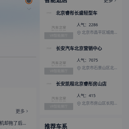
智能逛店
更多
北京睿彤长盛轻型车
人气：
2286
北京市昌平区城南街道邓庄村口
VR智能展厅
长安汽车北京营销中心
人气：
7075
北京市石景山区北京国际汽车贸易服务园区一期13号
VR智能展厅
长安凯程北京睿彤房山店
人气：
415
北京市房山区长阳镇葫芦垡4区7号
VR智能展厅
更多
75PLUS蓝鲸超擎深度体验
推荐车系