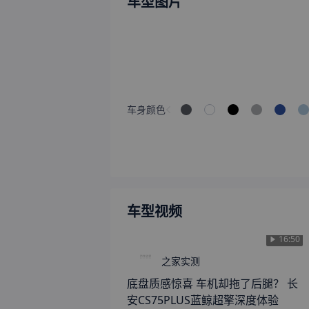
车型图片
车身颜色
车型视频
16:50
之家实测
底盘质感惊喜 车机却拖了后腿？ 长
安CS75PLUS蓝鲸超擎深度体验