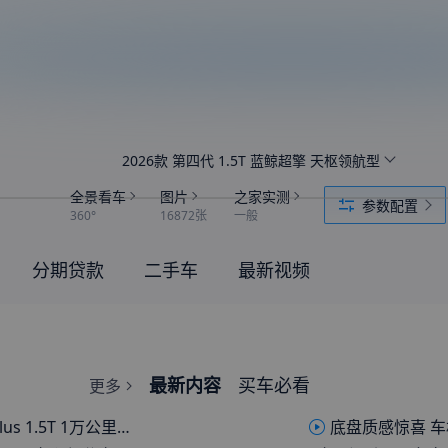
2026款 第四代 1.5T 蓝鲸超擎 天枢领航型
全景看车
图片
之家实测
参数配置
360°
16872张
一般
分期贷款
二手车
最新视频
最新内容
买车必看
更多
 1.5T 1万公里体验总结
底盘质感惊喜 车机却拖了后腿？ 长安CS