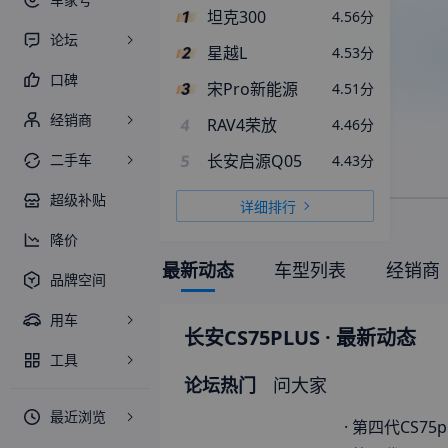
坦克300
4.56
分
论坛
星越L
4.53
分
口碑
宋Pro新能源
4.51
分
经销商
4
RAV4荣放
4.46
分
二手车
5
长安启源Q05
4.43
分
超级补贴
详细排行
降价
最新动态
车型列表
经销商
品牌空间
用车
长安CS75PLUS
· 最新动态
工具
论坛热门
问大家
最近浏览
·
第四代CS75plus