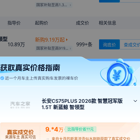
国家补贴至高1.32万
指导价
起购价
成交价
相关信息
智领型
新购
9.19万
起
10.89万
999+
条
询底价
查成交
国家补贴至高9190元
来自
黑河
的
跳进海里洗澡
刚刚获取了真实成交价
智航型
新购
9.99万
起
来自
鸡西
的
Beauty
刚刚获取了真实成交价
11.69万
999+
条
询底价
查成交
国家补贴至高9990元
来自
七台河
的
病态系少女
刚刚获取了真实成交价
来自
长治
的
Coquettish
刚刚获取了真实成交价
置换
9.62万
起
长安CS75PLUS 2026款 智慧冠军版
来自
许昌
的
拥军妹纸菜鸟儿
刚刚获取了真实成交价
新购
10.69万
起
1.5T 新蓝鲸 智领型
12.19万
3
条
询底价
查成交
来自
阿勒泰
的
动漫云游戏机
刚刚获取了真实成交价
国家补贴至高1.07万
来自
丽水
的
自黑的小公举
刚刚获取了真实成交价
9.*4
万
比指导价省??元
来自
呼和浩特
的
迁就你一生
刚刚获取了真实成交价
置换
10.34万
起
旗舰型
来源车主 真实可信
来自
大连
的
距离流连似水
刚刚获取了真实成交价