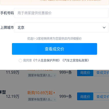
新购
11.49万
起
12.99万
1
条
询底价
查成交
来自
忻州
的
真羡慕木头哦我
刚刚获取了真实成交价
国家补贴至高1.15万
手机号码
用于商家提供优惠报价
来自
白城
的
Anonymous
刚刚获取了真实成交价
指导价
起购价
成交价
相关信息
来自
孝感
的
我是风筝你是线
刚刚获取了真实成交价
上牌城市
北京
来自
张掖
的
病态系少女
刚刚获取了真实成交价
置换
12.23万
起
擎云型
来自
海南
的
今生只为遇见你
刚刚获取了真实成交价
新购
13.59万
起
14.39万
暂无
询底价
查成交
优选1-3家经销商将为您提供店内详细报价
来自
本溪
的
再苦也要微笑
刚刚获取了真实成交价
国家补贴至高1.36万
查看成交价
来自
潜江
的
魔性小仙女
刚刚获取了真实成交价
指导价
起购价
成交价
相关信息
来自
赣州
的
剑侠世界和平
刚刚获取了真实成交价
我同意
《个人信息保护声明》
《汽车之家隐私政策》
来自
天津
的
眉间万般柔情
刚刚获取了真实成交价
卓越型
新购
10.09万
起
11.59万
999+
条
询底价
查成交
来自
宿迁
的
一别如斯
刚刚获取了真实成交价
国家补贴至高1.01万
来自
玉林
的
该用户已成仙
刚刚获取了真实成交价
来自
黑河
的
跳进海里洗澡
刚刚获取了真实成交价
尊享型
新购
10.69万
起
来自
鸡西
的
Beauty
刚刚获取了真实成交价
12.19万
999+
条
询底价
查成交
国家补贴至高1.07万
来自
七台河
的
病态系少女
刚刚获取了真实成交价
来自
长治
的
Coquettish
刚刚获取了真实成交价