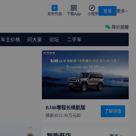
登录
更多
发布作品
下载App
小程序
降价提醒
车主价格
问大家
论坛
二手车
BJ40增程长续航版
了解详情
焕新价15.98万元起