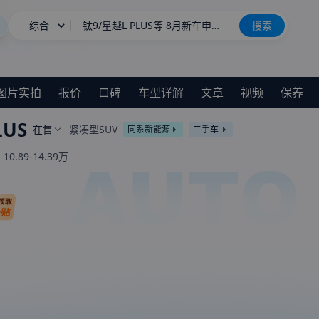
综合
钛9/星越L PLUS等 8月新车申报汇总
搜索
星愿
雪佛兰将停止在华销售？官方回应
图片实拍
报价
口碑
车型详解
文章
视频
保养
长城H10
新车上市
LUS
在售
紧凑型SUV
同系新能源
二手车
：
10.89-14.39万