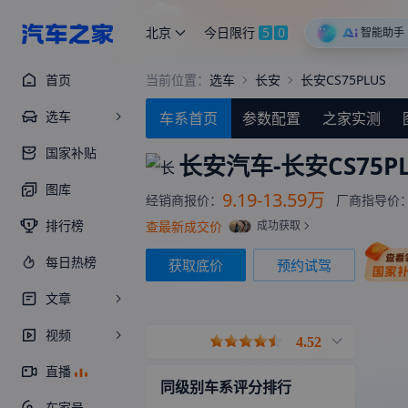
北京
今日限行
5
0
智能助手
首页
当前位置：
选车
长安
长安CS75PLUS
选车
车系首页
参数配置
之家实测
国家补贴
长安汽车-
长安CS75P
图库
9.19-13.59万
经销商报价：
厂商指导价
排行榜
查最新成交价
成功获取
每日热榜
获取底价
预约试驾
文章
视频
4.52
直播
同级别车系评分排行
车家号