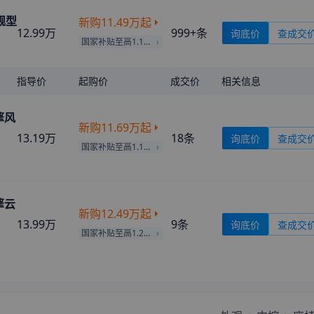
旗舰型
来自
许昌
的
拥军妹纸菜鸟儿
刚刚获取了真实成交价
新购
11.49万
起
12.99万
999+
条
询底价
查成交
来自
阿勒泰
的
动漫云游戏机
刚刚获取了真实成交价
国家补贴至高1.15万
来自
丽水
的
自黑的小公举
刚刚获取了真实成交价
指导价
起购价
成交价
相关信息
来自
呼和浩特
的
迁就你一生
刚刚获取了真实成交价
来自
大连
的
距离流连似水
刚刚获取了真实成交价
 擎风
来自
忻州
的
真羡慕木头哦我
刚刚获取了真实成交价
新购
11.69万
起
13.19万
18
条
询底价
查成交
来自
白城
的
Anonymous
刚刚获取了真实成交价
国家补贴至高1.17万
来自
孝感
的
我是风筝你是线
刚刚获取了真实成交价
来自
张掖
的
病态系少女
刚刚获取了真实成交价
 擎云
来自
海南
的
今生只为遇见你
刚刚获取了真实成交价
新购
12.49万
起
13.99万
9
条
询底价
查成交
来自
本溪
的
再苦也要微笑
刚刚获取了真实成交价
国家补贴至高1.25万
来自
潜江
的
魔性小仙女
刚刚获取了真实成交价
来自
赣州
的
剑侠世界和平
刚刚获取了真实成交价
来自
天津
的
眉间万般柔情
刚刚获取了真实成交价
来自
宿迁
的
一别如斯
刚刚获取了真实成交价