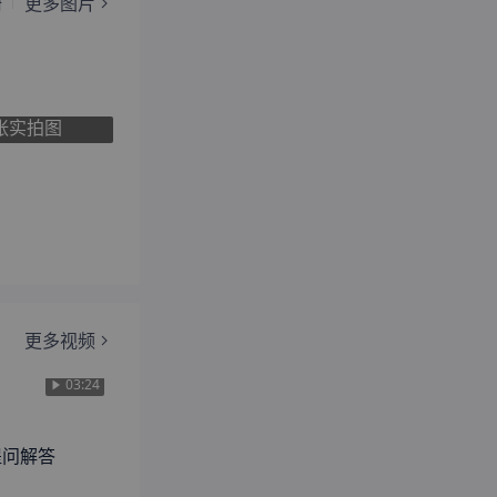
椅
更多图片
张实拍图
更多视频
03:24
 提问解答