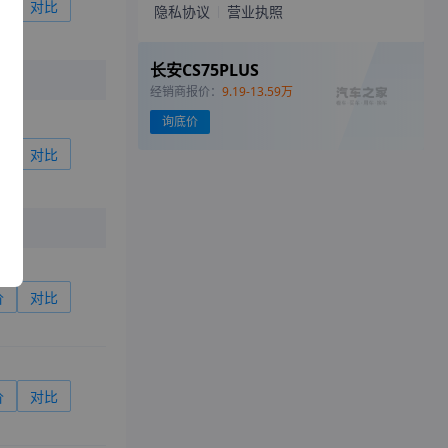
价
对比
隐私协议
营业执照
长安CS75PLUS
经销商报价：
9.19-13.59万
询底价
价
对比
价
对比
价
对比