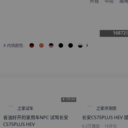
外观
中控
座
来自
玉林
的
该用户已成仙
刚刚获取了真实成交价
来自
黑河
的
跳进海里洗澡
刚刚获取了真实成交价
16872
内饰颜色
09:44
之家试车
之家评测团
省油好开的家用车NPC 试驾长安
长安CS75PLUS HEV
CS75PLUS HEV
6.2万
播放
·
16
评论