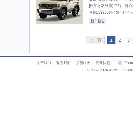
[汽车之家 资讯] 日前，
售价169900迪拉姆，约合人民
新车预告
上一页
1
2
3
关于我们
联系我们
招贤纳士
营业执照
|
iPh
© 2004-2026 www.autohome.