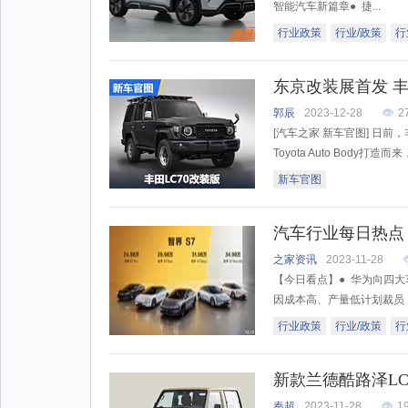
智能汽车新篇章● 捷...
行业政策
行业/政策
行
东京改装展首发 丰
郭辰
2023-12-28
2
[汽车之家 新车官图] 日
Toyota Auto Body打造而来
新车官图
之家资讯
2023-11-28
【今日看点】● 华为向四大
因成本高、产量低计划裁员，加
行业政策
行业/政策
行
新款兰德酷路泽L
秦超
2023-11-28
1