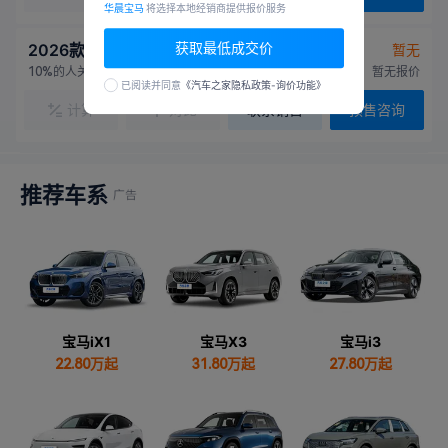
华晨宝马
将选择本地经销商提供报价服务
获取最低成交价
2026款 40L 基本型
暂无
的人关注
厂商指导价：暂无报价
10%
已阅读并同意
《汽车之家隐私政策-询价功能》
计算
对比
联系销售
预售咨询
推荐车系
宝马iX1
宝马X3
宝马i3
22.80
万起
31.80
万起
27.80
万起