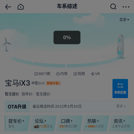
车系综述
北京
6971图
内饰
视频
VR
宝马iX3
中型SUV
超级补贴
参数配置
暂无报价
指导价：暂无报价
最近推送时间 2022年3月30日
更多
提车价
论坛
口碑
热聊
资讯
暂无
1.1万
关注
397
真实口碑
2869
人讨论
之家专业评测