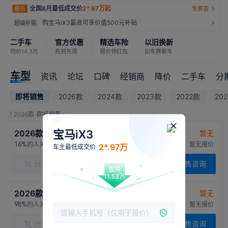
全国8月最低成交价
2*.97万起
最低
免费查
购宝马iX3最高可享价值500元补贴
超级补贴
二手车
官方优惠
精选车险
以旧换新
均价14.3万
先到先得
报价领红包
旧车换新车
车型
资讯
论坛
口碑
经销商
降价
二手车
分
即将销售
2026款
2024款
2023款
2022款
20
2026款-即将销售
宝马iX3
2026款 50L 基本版
暂无
的人关注
厂商指导价：暂无报价
16%
2*.97万
车主最低成交价
计算
对比
联系销售
预售咨询
直降
11.53万
2026款 50L 高配版
暂无
的人关注
厂商指导价：暂无报价
98%
计算
对比
联系销售
预售咨询