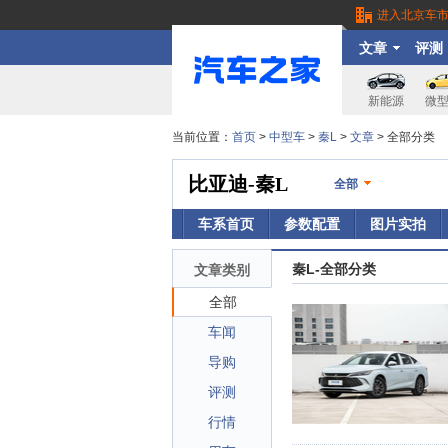
进入北京车
文章
评测
新能源
微
当前位置：
首页
>
中型车
>
秦L
>
文章
> 全部分类
比亚迪-秦L
全部
车系首页
参数配置
图片实拍
秦L-全部分类
文章类别
全部
车闻
导购
评测
行情