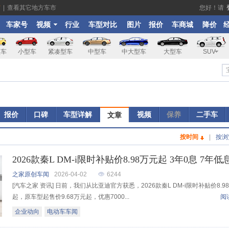
市
|
查看其它地方车市
您好！请
车家号
视频
行业
车型对比
图片
报价
车商城
降价
型车
小型车
紧凑型车
中型车
中大型车
大型车
SUV
报价
口碑
车型详解
视频
保养
二手车
文章
按时间
|
按浏
2026款秦L DM-i限时补贴价8.98万元起 3年0息 7年低
之家原创车闻
2026-04-02
6244
[汽车之家 资讯] 日前，我们从比亚迪官方获悉，2026款秦L DM-i限时补贴价8.9
起，原车型起售价9.68万元起，优惠7000...
阅
企业动向
电动车车闻