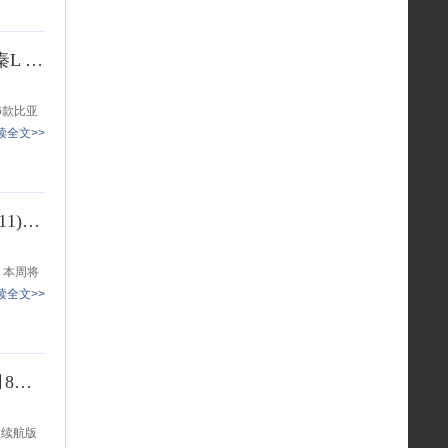
限时超级优享价9.28万起/纯电续航最高210km 2026款秦L DM-i上市
6款比亚
读全文>>
2026款小鹏P7+/2026款秦L DM-i等 2026年第2周(1.5-1.11)新车预告
。本周将
读全文>>
纯电续航210km 2026款秦L DM-i/秦PLUS DM-i将于1月8日上市
i长续航版