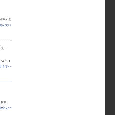
家汽车和摩
读全文>>
比亚迪王朝网推购车权益 至高1.5万厂商置换补贴 7年低息/3年0息
3月31
读全文>>
来收官。
读全文>>