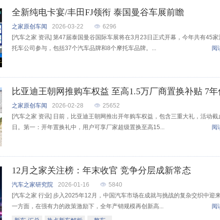
全新纯电卡宴/丰田FJ领衔 泰国曼谷车展前瞻
之家原创车闻
2026-03-22
6296
[汽车之家 资讯] 第47届泰国曼谷国际车展将在3月23日正式开幕，今年共有45
托车公司参与，包括37个汽车品牌和8个摩托车品牌。...
阅
之家原创车闻
2026-02-28
25652
[汽车之家 资讯] 日前，比亚迪王朝网推出开年购车权益，包含三重大礼，活动截止
日。第一：开年置换礼中，用户可享厂家超级置换至高15...
阅
12月之家关注榜：年末收官 竞争分层成新常态
汽车之家研究院
2026-01-16
5840
[汽车之家 行业] 步入2025年12月，中国汽车市场在成就与挑战的复杂交织中迎
一方面，在强有力的政策激励下，全年产销规模再创新高...
阅