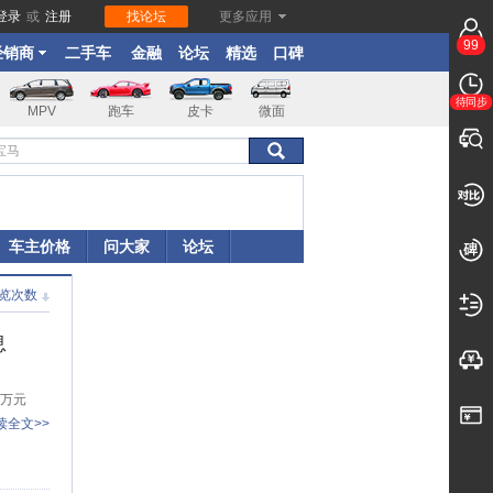
登录
或
注册
找论坛
更多应用
99
经销商
二手车
金融
论坛
精选
口碑
待同步
MPV
跑车
皮卡
微面
车主价格
问大家
论坛
览次数
息
8万元
读全文>>