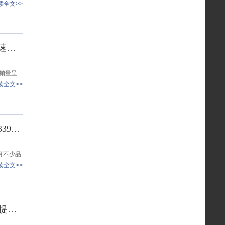
读全文>>
2025年销量快报：新势力第一梯队大洗牌 两大品牌增速超300%
端销量呈
读全文>>
11月销量快报：一品牌销量猛增超小米 更有品牌实现339%同比增长
月不少品
读全文>>
2026款比亚迪秦L DM-i上市 置换价9.28万起 纯电续航提升至128km