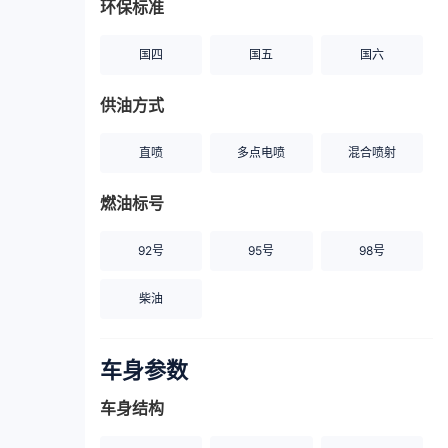
环保标准
国四
国五
国六
供油方式
直喷
多点电喷
混合喷射
燃油标号
92号
95号
98号
柴油
车身参数
车身结构