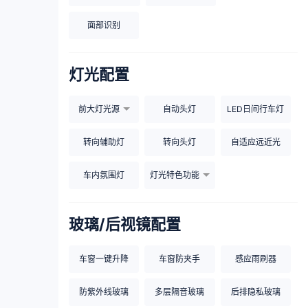
面部识别
灯光配置
前大灯光源
自动头灯
LED日间行车灯
转向辅助灯
转向头灯
自适应远近光
车内氛围灯
灯光特色功能
玻璃/后视镜配置
车窗一键升降
车窗防夹手
感应雨刷器
防紫外线玻璃
多层隔音玻璃
后排隐私玻璃