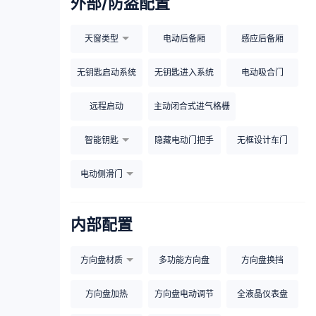
外部/防盗配置
天窗类型
电动后备厢
感应后备厢
无钥匙启动系统
无钥匙进入系统
电动吸合门
远程启动
主动闭合式进气格栅
智能钥匙
隐藏电动门把手
无框设计车门
电动侧滑门
内部配置
方向盘材质
多功能方向盘
方向盘换挡
方向盘加热
方向盘电动调节
全液晶仪表盘