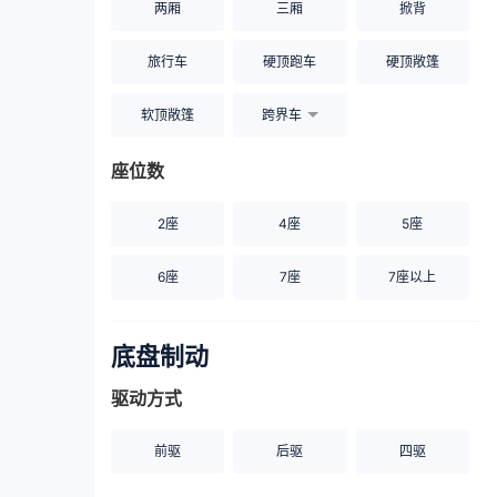
两厢
三厢
掀背
旅行车
硬顶跑车
硬顶敞篷
软顶敞篷
跨界车
座位数
2座
4座
5座
6座
7座
7座以上
底盘制动
驱动方式
前驱
后驱
四驱