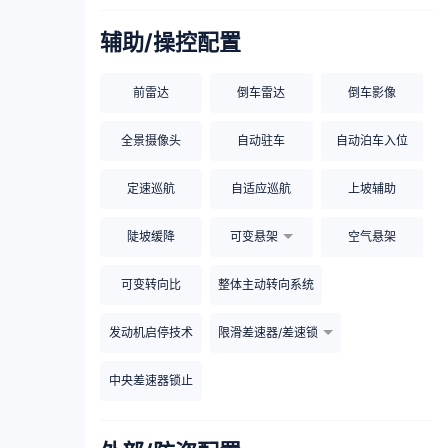
辅助/操控配置
前雷达
倒车雷达
倒车影像
全景摄像头
自动驻车
自动泊车入位
定速巡航
自适应巡航
上坡辅助
陡坡缓降
可变悬架
空气悬架
可变转向比
整体主动转向系统
发动机启停技术
限滑差速器/差速锁
中央差速器锁止