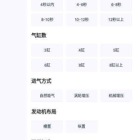
4秒以内
4-6秒
6-8秒
8-10秒
10-12秒
12秒以上
气缸数
3缸
4缸
5缸
6缸
8缸
8缸以上
进气方式
自然吸气
涡轮增压
机械增压
发动机布局
横置
纵置