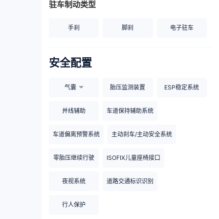
驻车制动类型
手刹
脚刹
电子驻车
安全配置
气囊
胎压监测装置
ESP稳定系统
并线辅助
车道保持辅助系统
车道偏离预警系统
主动刹车/主动安全系统
零胎压继续行驶
ISOFIX儿童座椅接口
夜视系统
道路交通标识识别
行人保护