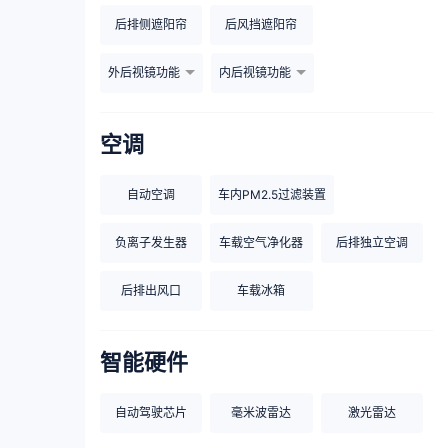
后排侧遮阳帘
后风挡遮阳帘
外后视镜功能
内后视镜功能
空调
自动空调
车内PM2.5过滤装置
负离子发生器
车载空气净化器
后排独立空调
后排出风口
车载冰箱
智能硬件
自动驾驶芯片
毫米波雷达
激光雷达