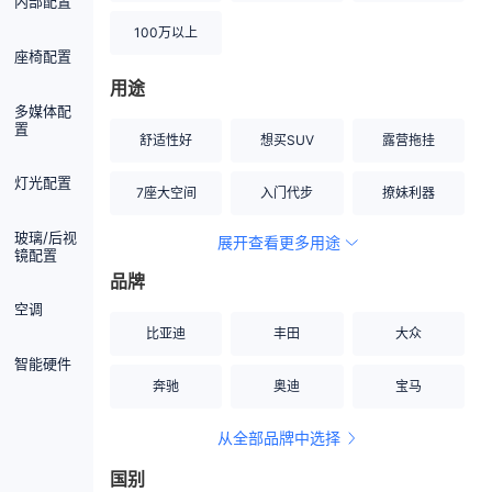
内部配置
100万以上
座椅配置
用途
多媒体配
置
舒适性好
想买SUV
露营拖挂
灯光配置
7座大空间
入门代步
撩妹利器
玻璃/后视
展开查看更多用途
创业伙伴
空间宽敞
硬派越野
镜配置
品牌
内饰做工上乘
适合女性
改装潜力股
空调
比亚迪
丰田
大众
节能先锋
居家旅行
小钢炮
智能硬件
奔驰
奥迪
宝马
安全性高
商务行政
走出校园
从全部品牌中选择
家用座驾
自吸大排量
国别