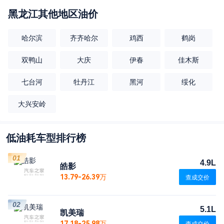
黑龙江
其他地区油价
哈尔滨
齐齐哈尔
鸡西
鹤岗
双鸭山
大庆
伊春
佳木斯
七台河
牡丹江
黑河
绥化
大兴安岭
低油耗车型排行榜
01
4.9L
皓影
13.79-26.39万
查成交价
02
5.1L
凯美瑞
17.18-25.98万