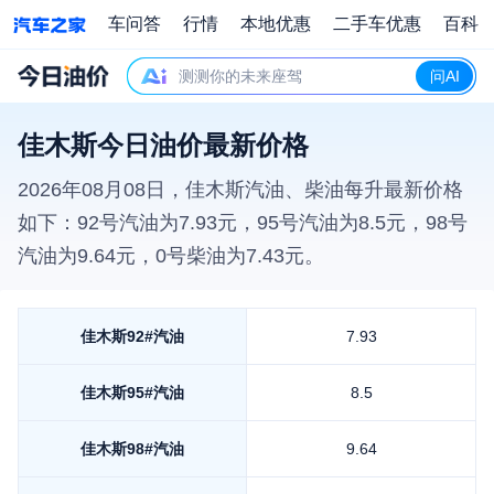
车问答
行情
本地优惠
二手车优惠
百科
测测你的未来座驾
问AI
佳木斯今日油价最新价格
2026年08月08日
，
佳木斯
汽油、柴油每升最新价格
如下：92号汽油为
7.93
元，95号汽油为
8.5
元，98号
汽油为
9.64
元，0号柴油为
7.43
元。
佳木斯
92#汽油
7.93
佳木斯
95#汽油
8.5
佳木斯
98#汽油
9.64