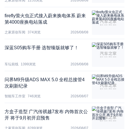
之家原创车闻
1253
浏览
2026/08/08
firefly萤火虫正式接入蔚来换电体系 蔚来
第4000座换电站落成
之家原创车闻
374
浏览
2026/08/08
深蓝S05购车手册 选智臻版就够了！
车坛前线
1399
浏览
2026/08/08
问界M9升级ADS MAX 5.0 全程总接管4
次刷新纪录
智能车工作室
746
浏览
2026/08/07
方盒子造型 广汽传祺越7发布 内饰首次公
开 将于9月初开启预售
之家原创车闻
8289
浏览
2026/08/07