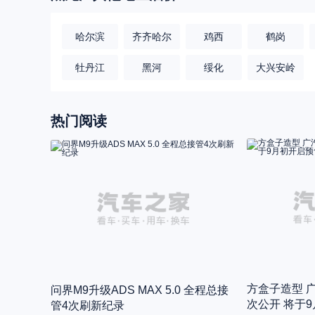
哈尔滨
齐齐哈尔
鸡西
鹤岗
牡丹江
黑河
绥化
大兴安岭
热门阅读
方盒子造型 
问界M9升级ADS MAX 5.0 全程总接
次公开 将于
管4次刷新纪录