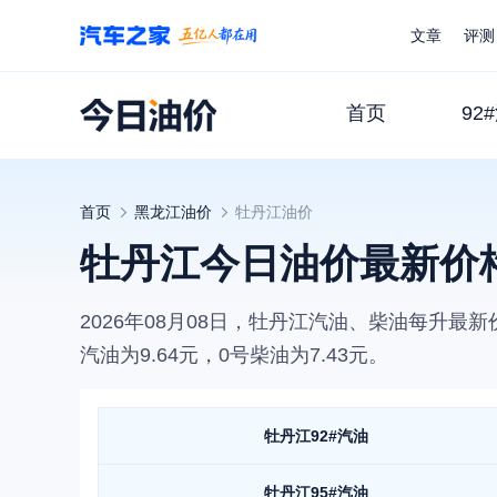
文章
评测
首页
92
首页
黑龙江
油价
牡丹江
油价
牡丹江今日油价最新价
2026年08月08日
，
牡丹江
汽油、柴油每升最新
汽油为
9.64
元，0号柴油为
7.43
元。
牡丹江
92#汽油
牡丹江
95#汽油