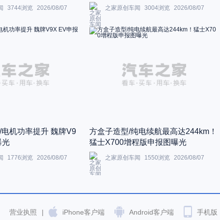
闻
3744
浏览
2026/08/07
之家原创车闻
3004
浏览
2026/08/07
/电机功率提升 魏牌V9
方盒子造型/纯电续航最高达244km！
曝光
猛士X700增程版申报图曝光
闻
1776
浏览
2026/08/07
之家原创车闻
1550
浏览
2026/08/07
营业执照
|
iPhone客户端
Android客户端
手机版