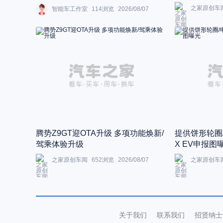
之家原创车
智能车工作室
114
浏览
2026/08/07
腾势Z9GT迎OTA升级 多项功能焕新/
提供饼形轮圈
驾乘体验升级
X EV申报图
之家原创车闻
652
浏览
2026/08/07
之家原创车
关于我们
联系我们
招贤纳士