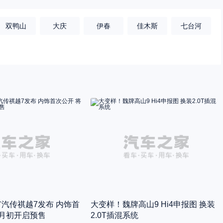
双鸭山
大庆
伊春
佳木斯
七台河
广汽传祺越7发布 内饰首
大变样！魏牌高山9 Hi4申报图 换装
9月初开启预售
2.0T插混系统