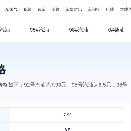
车家号
视频
选车
图片
车型对比
车问答
行情
本地
#汽油
95#汽油
98#汽油
0#柴油
格
价格如下：92号汽油为
7.93
元，95号汽油为
8.5
元，98号
7.93
8.5