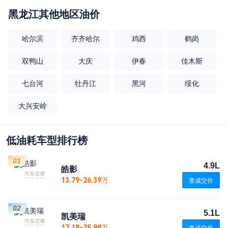
黑龙江
其他地区油价
哈尔滨
齐齐哈尔
鸡西
鹤岗
双鸭山
大庆
伊春
佳木斯
七台河
牡丹江
黑河
绥化
大兴安岭
低油耗车型排行榜
01
4.9L
皓影
13.79-26.39万
查成交价
02
5.1L
凯美瑞
17.18-25.98万