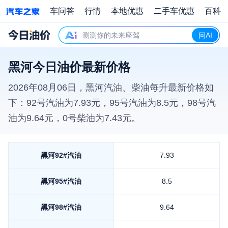
车问答
行情
本地优惠
二手车优惠
百科
测测你的未来座驾
问AI
黑河今日油价最新价格
2026年08月06日
，
黑河
汽油、柴油每升最新价格如
下：92号汽油为
7.93
元，95号汽油为
8.5
元，98号汽
油为
9.64
元，0号柴油为
7.43
元。
黑河
92#汽油
7.93
黑河
95#汽油
8.5
黑河
98#汽油
9.64