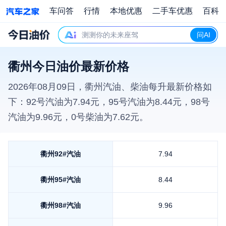
车问答
行情
本地优惠
二手车优惠
百科
测测你的未来座驾
问AI
衢州今日油价最新价格
2026年08月09日
，
衢州
汽油、柴油每升最新价格如
下：92号汽油为
7.94
元，95号汽油为
8.44
元，98号
汽油为
9.96
元，0号柴油为
7.62
元。
衢州
92#汽油
7.94
衢州
95#汽油
8.44
衢州
98#汽油
9.96