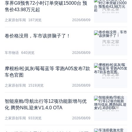
享界G9预售72小时订单突破15000台 预
售价43.98万元起
之家原创车闻
187
浏览
2026/08/09
卷价格没用，车市该拼脑子了！
车市物语
640
浏览
2026/08/09
摩根粉/松岚灰/莓莓蓝等 零跑A05发布7款
车色官图
之家原创车闻
1519
浏览
2026/08/09
智能座舱/导航出行等12项功能新增与优
化 腾势N8L迎来V1.4.0 OTA
之家原创车闻
933
浏览
2026/08/09