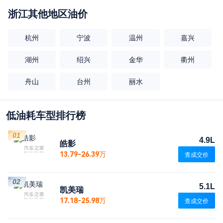
浙江
其他地区油价
杭州
宁波
温州
嘉兴
湖州
绍兴
金华
衢州
舟山
台州
丽水
低油耗车型排行榜
01
4.9L
皓影
13.79-26.39万
查成交价
02
5.1L
凯美瑞
17.18-25.98万
查成交价