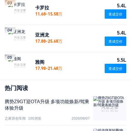
03
5.4L
卡罗拉
11.68-15.58万
查成交价
04
5.4L
亚洲龙
17.88-25.68万
查成交价
05
5.5L
雅阁
17.98-21.48万
查成交价
热门阅读
腾势Z9GT迎OTA升级 多项功能焕新/驾乘
体验升级
之家原创车闻
100
浏览
2026/08/07