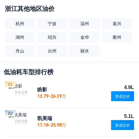
浙江
其他地区油价
杭州
宁波
温州
嘉兴
湖州
绍兴
金华
衢州
舟山
台州
丽水
低油耗车型排行榜
01
4.9L
皓影
13.79-26.39万
查成交价
02
5.1L
凯美瑞
17.18-25.98万
查成交价