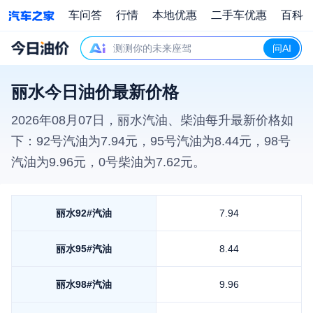
车问答
行情
本地优惠
二手车优惠
百科
测测你的未来座驾
问AI
丽水今日油价最新价格
2026年08月07日
，
丽水
汽油、柴油每升最新价格如
下：92号汽油为
7.94
元，95号汽油为
8.44
元，98号
汽油为
9.96
元，0号柴油为
7.62
元。
丽水
92#汽油
7.94
丽水
95#汽油
8.44
丽水
98#汽油
9.96