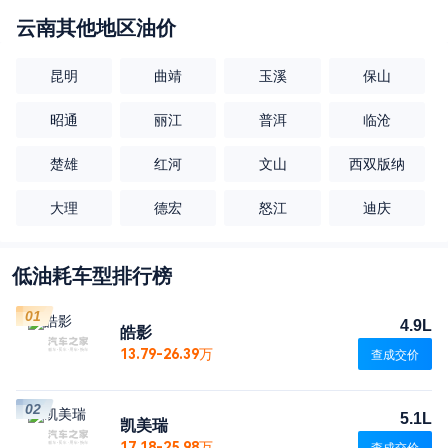
云南
其他地区油价
昆明
曲靖
玉溪
保山
昭通
丽江
普洱
临沧
楚雄
红河
文山
西双版纳
大理
德宏
怒江
迪庆
低油耗车型排行榜
01
4.9L
皓影
13.79-26.39万
查成交价
02
5.1L
凯美瑞
17.18-25.98万