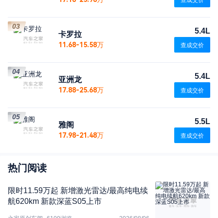
查成交价
03
5.4L
卡罗拉
11.68-15.58万
查成交价
04
5.4L
亚洲龙
17.88-25.68万
查成交价
05
5.5L
雅阁
17.98-21.48万
查成交价
热门阅读
限时11.59万起 新增激光雷达/最高纯电续
航620km 新款深蓝S05上市