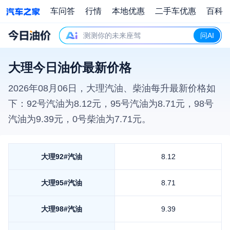
车问答
行情
本地优惠
二手车优惠
百科
测测你的未来座驾
问AI
大理今日油价最新价格
2026年08月06日
，
大理
汽油、柴油每升最新价格如
下：92号汽油为
8.12
元，95号汽油为
8.71
元，98号
汽油为
9.39
元，0号柴油为
7.71
元。
大理
92#汽油
8.12
大理
95#汽油
8.71
大理
98#汽油
9.39