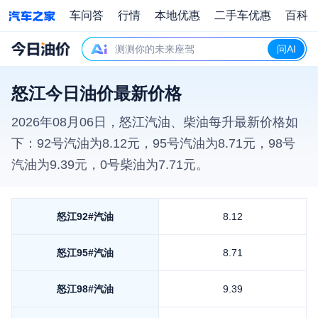
车问答
行情
本地优惠
二手车优惠
百科
测测你的未来座驾
问AI
怒江今日油价最新价格
2026年08月06日
，
怒江
汽油、柴油每升最新价格如
下：92号汽油为
8.12
元，95号汽油为
8.71
元，98号
汽油为
9.39
元，0号柴油为
7.71
元。
怒江
92#汽油
8.12
怒江
95#汽油
8.71
怒江
98#汽油
9.39