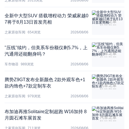
之家原创车闻
2013
浏览
2026/08/06
全新中大型SUV 搭载增程动力 荣威家越0
7将于8月13日首发亮相
之家原创车闻
654
浏览
2026/08/06
"压线"续约，但美系车份额仅剩5.7%，上
汽通用还能翻身吗？
车市物语
989
浏览
2026/08/06
腾势Z9GT发布全新颜色 2款外观车色+1
款内饰色+7款定制车衣
之家原创车闻
979
浏览
2026/08/06
布加迪再推Solitaire定制超跑 W16加持 8
月圆石滩车展首发
之家原创车闻
711
浏览
2026/08/06