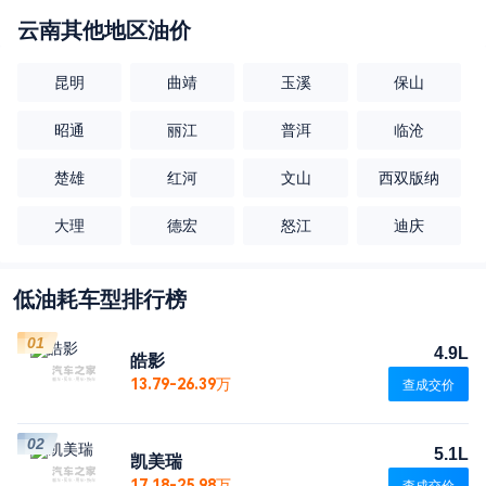
云南
其他地区油价
昆明
曲靖
玉溪
保山
昭通
丽江
普洱
临沧
楚雄
红河
文山
西双版纳
大理
德宏
怒江
迪庆
低油耗车型排行榜
01
4.9L
皓影
13.79-26.39万
查成交价
02
5.1L
凯美瑞
17.18-25.98万