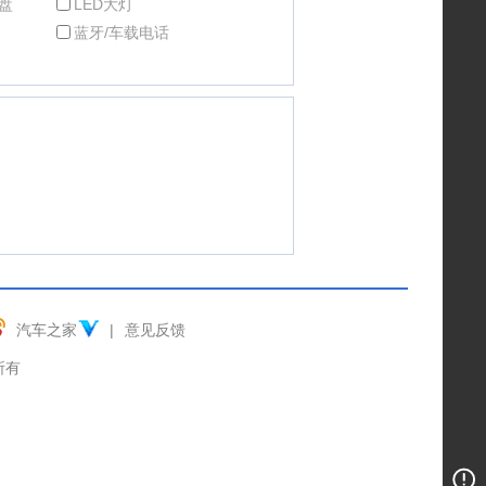
盘
LED大灯
蓝牙/车载电话
汽车之家
|
意见反馈
权所有