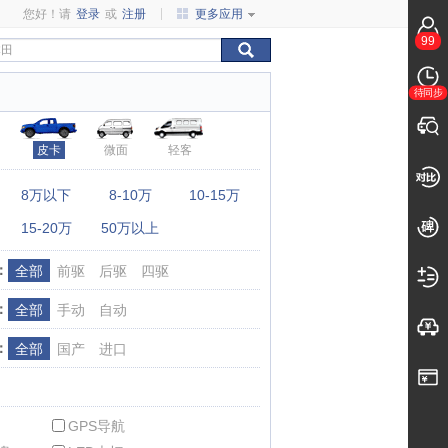
您好！请
登录
或
注册
更多应用
99
待同步
皮卡
微面
轻客
：
8万以下
8-10万
10-15万
15-20万
50万以上
：
全部
前驱
后驱
四驱
：
全部
手动
自动
：
全部
国产
进口
GPS导航