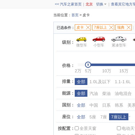
<< 汽车之家首页
|
北京
切换
|
查看其它地方
当前位置：
首页
> 皮卡
皮卡
7座以上
瑞典
|
已选条件：
级别：
微型车
小型车
紧凑型车
价格：
2万
5万
10万
15万
排量：
全部
1.0L及以下
1.1-1.6L
能源：
全部
汽油
柴油
油电混合
国别：
全部
中国
日系
韩系
美
座位：
全部
5座
7座
7座以上
按配置：
全景天窗
电动天