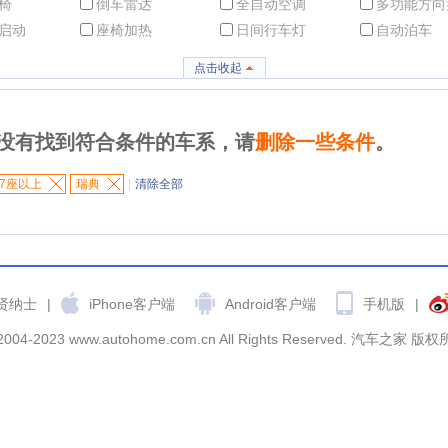
椅
倒车雷达
全自动空调
多功能方向
启动
座椅加热
日间行车灯
自动泊车
点击收起
没有找到符合条件的车系，请
删除一些条件
。
7座以上
瑞典
|
清除全部
贤纳士
|
iPhone客户端
Android客户端
手机版
|
2004-2023 www.autohome.com.cn All Rights Reserved. 汽车之家 版