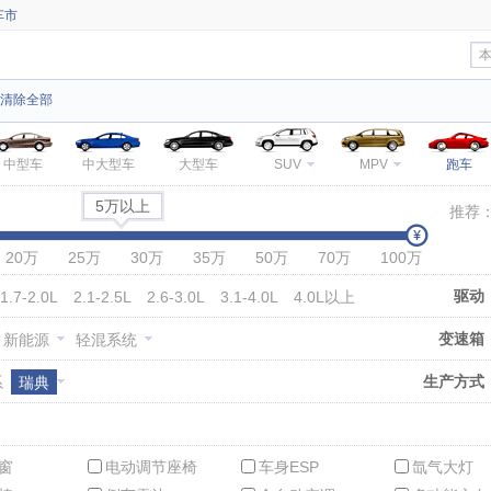
车市
清除全部
中型车
中大型车
大型车
SUV
MPV
跑车
5万以上
推荐
20万
25万
30万
35万
50万
70万
100万
驱动
1.7-2.0L
2.1-2.5L
2.6-3.0L
3.1-4.0L
4.0L以上
变速箱
新能源
轻混系统
生产方式
系
瑞典
窗
电动调节座椅
车身ESP
氙气大灯