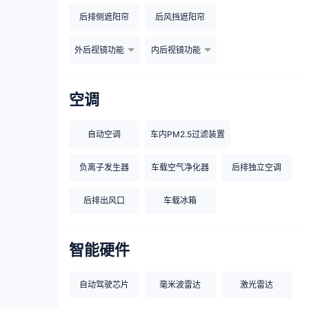
后排侧遮阳帘
后风挡遮阳帘
外后视镜功能
内后视镜功能
空调
自动空调
车内PM2.5过滤装置
负离子发生器
车载空气净化器
后排独立空调
后排出风口
车载冰箱
智能硬件
自动驾驶芯片
毫米波雷达
激光雷达