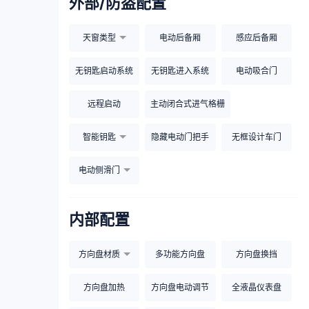
外部/防盗配置
天窗类型
电动后备厢
感应后备厢
无钥匙启动系统
无钥匙进入系统
电动吸合门
远程启动
主动闭合式进气格栅
智能钥匙
隐藏电动门把手
无框设计车门
电动侧滑门
内部配置
方向盘材质
多功能方向盘
方向盘换挡
方向盘加热
方向盘电动调节
全液晶仪表盘