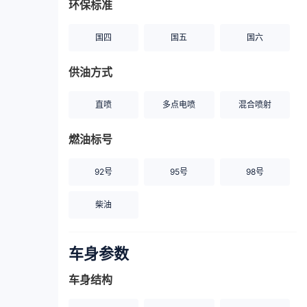
环保标准
国四
国五
国六
供油方式
直喷
多点电喷
混合喷射
燃油标号
92号
95号
98号
柴油
车身参数
车身结构