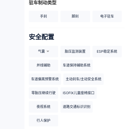
驻车制动类型
手刹
脚刹
电子驻车
安全配置
气囊
胎压监测装置
ESP稳定系统
并线辅助
车道保持辅助系统
车道偏离预警系统
主动刹车/主动安全系统
零胎压继续行驶
ISOFIX儿童座椅接口
夜视系统
道路交通标识识别
行人保护