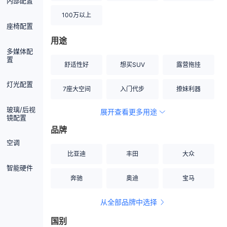
内部配置
100万以上
座椅配置
用途
多媒体配
置
舒适性好
想买SUV
露营拖挂
灯光配置
7座大空间
入门代步
撩妹利器
玻璃/后视
展开查看更多用途
创业伙伴
空间宽敞
硬派越野
镜配置
品牌
内饰做工上乘
适合女性
改装潜力股
空调
比亚迪
丰田
大众
节能先锋
居家旅行
小钢炮
智能硬件
奔驰
奥迪
宝马
安全性高
商务行政
走出校园
从全部品牌中选择
家用座驾
自吸大排量
国别