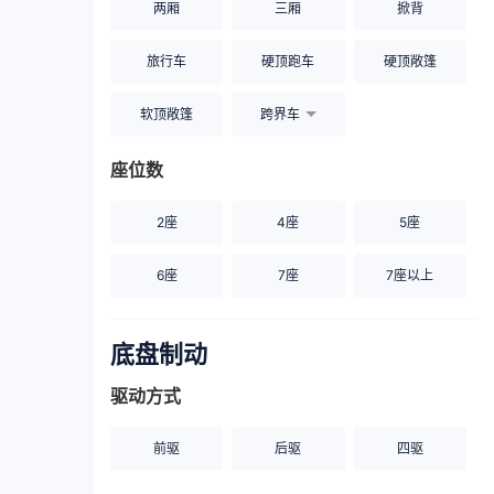
两厢
三厢
掀背
旅行车
硬顶跑车
硬顶敞篷
软顶敞篷
跨界车
座位数
2座
4座
5座
6座
7座
7座以上
底盘制动
驱动方式
前驱
后驱
四驱