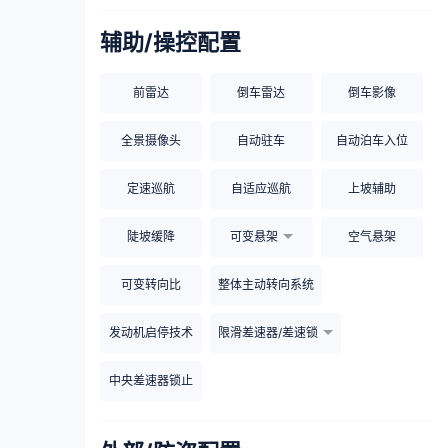
辅助/操控配置
前雷达
倒车雷达
倒车影像
全景摄像头
自动驻车
自动泊车入位
定速巡航
自适应巡航
上坡辅助
陡坡缓降
可变悬架
空气悬架
可变转向比
整体主动转向系统
发动机启停技术
限滑差速器/差速锁
中央差速器锁止