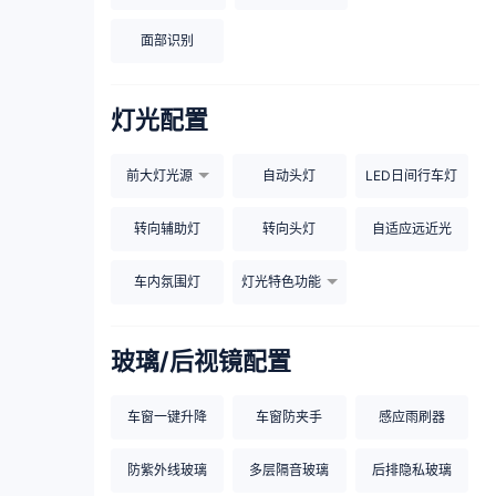
面部识别
灯光配置
前大灯光源
自动头灯
LED日间行车灯
转向辅助灯
转向头灯
自适应远近光
车内氛围灯
灯光特色功能
玻璃/后视镜配置
车窗一键升降
车窗防夹手
感应雨刷器
防紫外线玻璃
多层隔音玻璃
后排隐私玻璃