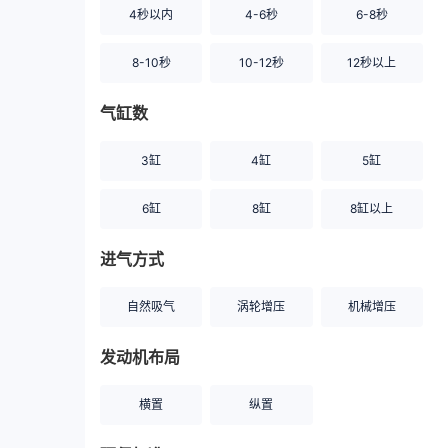
4秒以内
4-6秒
6-8秒
8-10秒
10-12秒
12秒以上
气缸数
3缸
4缸
5缸
6缸
8缸
8缸以上
进气方式
自然吸气
涡轮增压
机械增压
发动机布局
横置
纵置