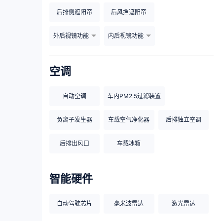
后排侧遮阳帘
后风挡遮阳帘
外后视镜功能
内后视镜功能
空调
自动空调
车内PM2.5过滤装置
负离子发生器
车载空气净化器
后排独立空调
后排出风口
车载冰箱
智能硬件
自动驾驶芯片
毫米波雷达
激光雷达