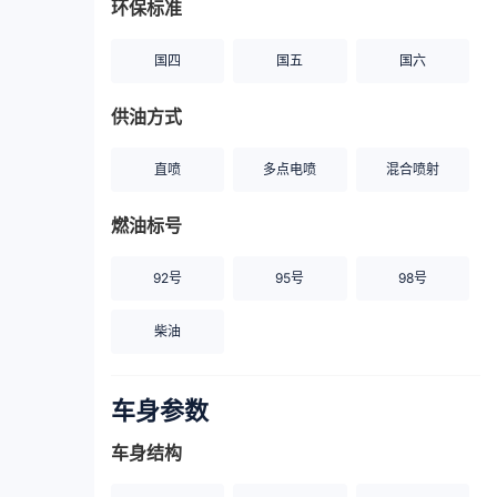
环保标准
国四
国五
国六
供油方式
直喷
多点电喷
混合喷射
燃油标号
92号
95号
98号
柴油
车身参数
车身结构