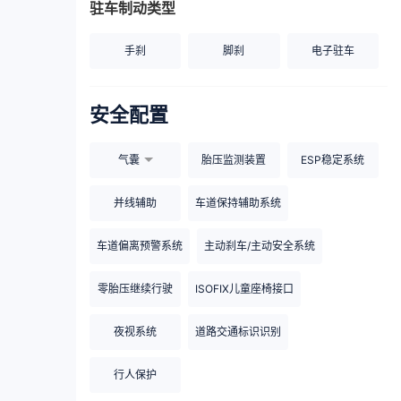
驻车制动类型
手刹
脚刹
电子驻车
安全配置
气囊
胎压监测装置
ESP稳定系统
并线辅助
车道保持辅助系统
车道偏离预警系统
主动刹车/主动安全系统
零胎压继续行驶
ISOFIX儿童座椅接口
夜视系统
道路交通标识识别
行人保护