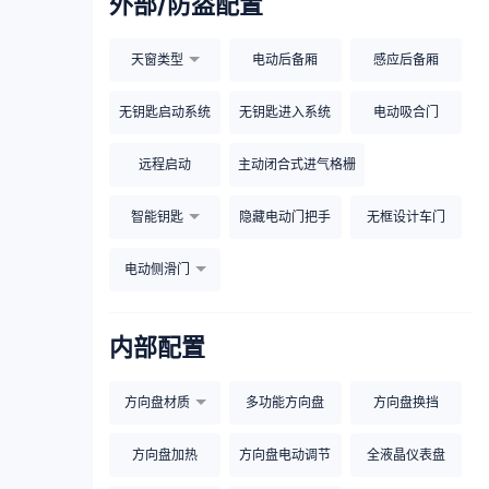
外部/防盗配置
天窗类型
电动后备厢
感应后备厢
无钥匙启动系统
无钥匙进入系统
电动吸合门
远程启动
主动闭合式进气格栅
智能钥匙
隐藏电动门把手
无框设计车门
电动侧滑门
内部配置
方向盘材质
多功能方向盘
方向盘换挡
方向盘加热
方向盘电动调节
全液晶仪表盘