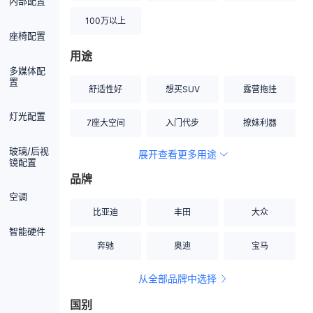
内部配置
100万以上
座椅配置
用途
多媒体配
置
舒适性好
想买SUV
露营拖挂
灯光配置
7座大空间
入门代步
撩妹利器
玻璃/后视
展开查看更多用途
创业伙伴
空间宽敞
硬派越野
镜配置
品牌
内饰做工上乘
适合女性
改装潜力股
空调
比亚迪
丰田
大众
节能先锋
居家旅行
小钢炮
智能硬件
奔驰
奥迪
宝马
安全性高
商务行政
走出校园
从全部品牌中选择
家用座驾
自吸大排量
国别