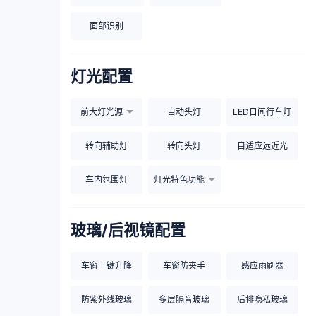
面部识别
灯光配置
前大灯光源
自动头灯
LED日间行车灯
转向辅助灯
转向头灯
自适应远近光
车内氛围灯
灯光特色功能
玻璃/后视镜配置
车窗一键升降
车窗防夹手
感应雨刷器
防紫外线玻璃
多层隔音玻璃
后排隐私玻璃