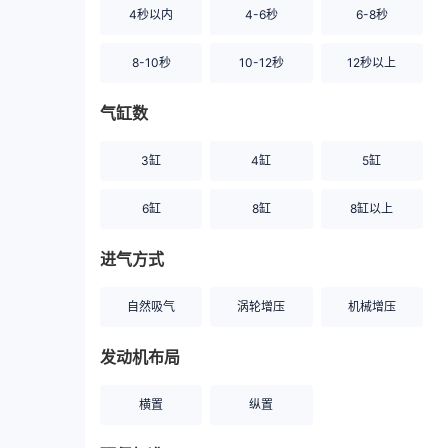
4秒以内
4-6秒
6-8秒
8-10秒
10-12秒
12秒以上
气缸数
3缸
4缸
5缸
6缸
8缸
8缸以上
进气方式
自然吸气
涡轮增压
机械增压
发动机布局
横置
纵置