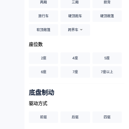
两厢
三厢
掀背
旅行车
硬顶跑车
硬顶敞篷
软顶敞篷
跨界车
座位数
2座
4座
5座
6座
7座
7座以上
底盘制动
驱动方式
前驱
后驱
四驱