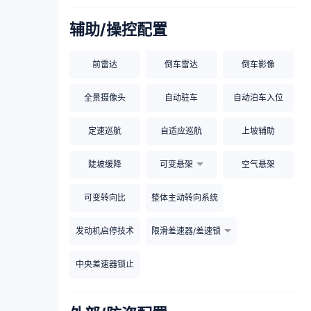
辅助/操控配置
前雷达
倒车雷达
倒车影像
全景摄像头
自动驻车
自动泊车入位
定速巡航
自适应巡航
上坡辅助
陡坡缓降
可变悬架
空气悬架
可变转向比
整体主动转向系统
发动机启停技术
限滑差速器/差速锁
中央差速器锁止