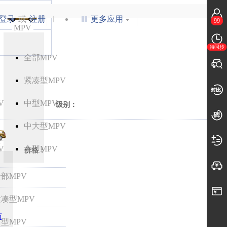
登录
或
注册
更多应用
99
MPV
待同步
全部MPV
紧凑型MPV
V
中型MPV
级别：
中大型MPV
V
V
大型MPV
价格：
部MPV
凑型MPV
万
型MPV