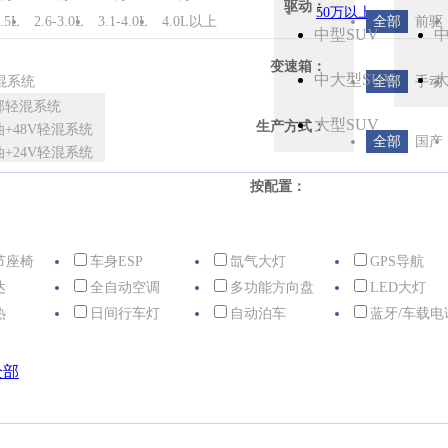
驱动：
50万以上
2.5L
2.6-3.0L
3.1-4.0L
4.0L以上
全部
前驱
中型SUV
中
变速箱：
中大型SUV
大
混系统
全部
手动
部轻混系统
大型SUV
生产方式：
油+48V轻混系统
全部
国产
油+24V轻混系统
按配置：
节座椅
车身ESP
氙气大灯
GPS导航
达
全自动空调
多功能方向盘
LED大灯
热
日间行车灯
自动泊车
蓝牙/车载电
全部