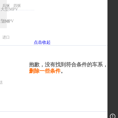
后驱
四驱
大型MPV
型MPV
自动
进口
点击收起
抱歉，没有找到符合条件的车系，请
删除一些条件
。
话