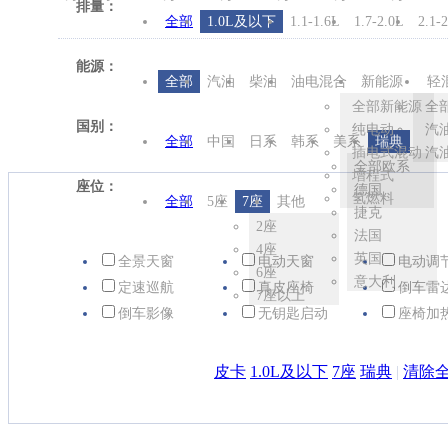
排量：
全部
1.0L及以下
1.1-1.6L
1.7-2.0L
2.1-
能源：
全部
汽油
柴油
油电混合
新能源
轻
全部新能源
全
国别：
纯电动
汽
全部
中国
日系
韩系
美系
瑞典
插电式混动
汽
全部欧系
增程式
座位：
德国
氢燃料
全部
5座
7座
其他
捷克
2座
法国
4座
英国
全景天窗
电动天窗
电动调
6座
意大利
定速巡航
真皮座椅
倒车雷
7座以上
倒车影像
无钥匙启动
座椅加
皮卡
1.0L及以下
7座
瑞典
|
清除