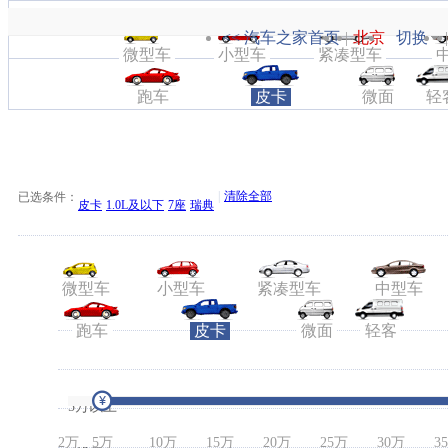
级别：
<< 汽车之家首页
|
北京
切换
|
微型车
小型车
紧凑型车
跑车
皮卡
微面
轻
当前位置：
首页
> 皮卡
|
清除全部
已选条件：
皮卡
1.0L及以下
7座
瑞典
微型车
小型车
紧凑型车
中型车
跑车
皮卡
微面
轻客
5万以上
2万
5万
10万
15万
20万
25万
30万
3