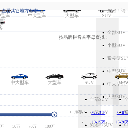
查看其它地方车市
您好！请
中型车
中大型车
大型车
SUV
客
全部SUV
按品牌
拼音
首字母查找：
小型SUV
紧凑型SU
中型SUV
中大型车
大型车
SUV
MP
中大型SU
大型SUV
全部SUV
全
推荐：
小型SUV
紧
8万以下
8-10万
10-15万
15-20
紧凑型SUV
中
5万
50万
70万
100万